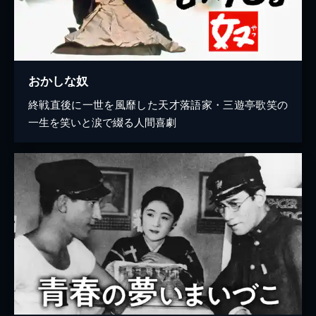
おかしな奴
終戦直後に一世を風靡した天才落語家・三遊亭歌笑の
一生を笑いと涙で綴る人間喜劇