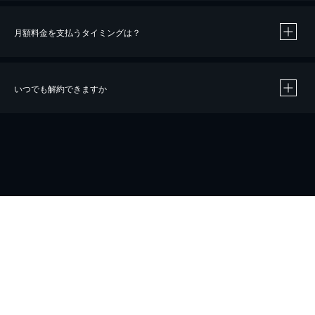
月額料金を支払うタイミングは？
※
40％ポイント還元の対象は、クレジットカード決済による作品の購入 / レンタルです。
※
iOSアプリのUコイン決済による作品の購入 / レンタルは、20％のポイント還元です。
※
還元の対象外となる決済方法や商品があります。くわしくは
こちら
をご確認ください。
いつでも解約できますか
こちら
ホーム
会社概要
プライバシー
お問い合わせ