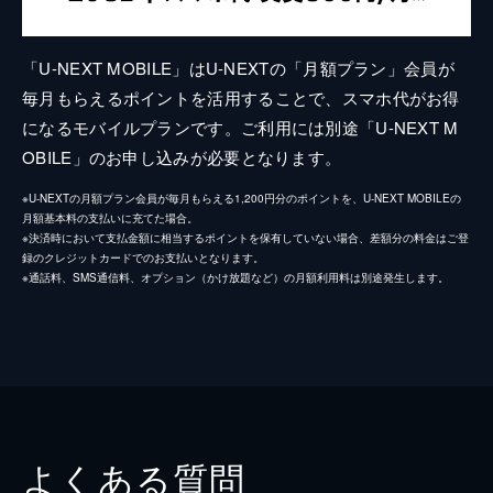
「U-NEXT MOBILE」はU-NEXTの「月額プラン」会員が
毎月もらえるポイントを活用することで、スマホ代がお得
になるモバイルプランです。ご利用には別途「U-NEXT M
OBILE」のお申し込みが必要となります。
※U-NEXTの月額プラン会員が毎月もらえる1,200円分のポイントを、U-NEXT MOBILEの
月額基本料の支払いに充てた場合。
※決済時において支払金額に相当するポイントを保有していない場合、差額分の料金はご登
録のクレジットカードでのお支払いとなります。
※通話料、SMS通信料、オプション（かけ放題など）の月額利用料は別途発生します。
よくある質問