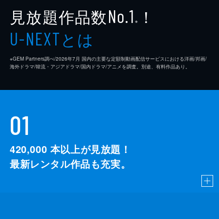
見放題作品数
！
No.1
※
とは
U-NEXT
※GEM Partners調べ/2026年7⽉ 国内の主要な定額制動画配信サービスにおける洋画/邦画/
海外ドラマ/韓流・アジアドラマ/国内ドラマ/アニメを調査。別途、有料作品あり。
01
420,000
本以上が見放題！
最新レンタル作品も充実。