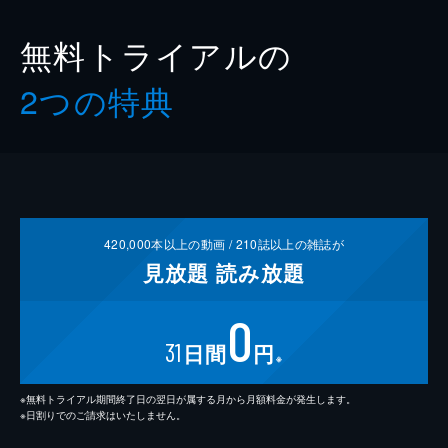
無料トライアルの
2つの特典
420,000
本以上の動画 /
210
誌以上の雑誌が
見放題
読み放題
0
31
日間
円
※
※無料トライアル期間終了日の翌日が属する月から月額料金が発生します。
※日割りでのご請求はいたしません。