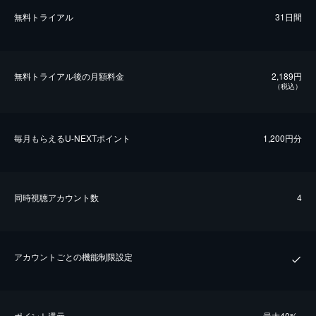
無料トライアル
31日間
無料トライアル後の⽉額料金
2,189円
（税込）
毎⽉もらえるU-NEXTポイント
1,200円分
同時視聴アカウント数
4
アカウントごとの機能制限設定
ポイント還元
最⼤40%