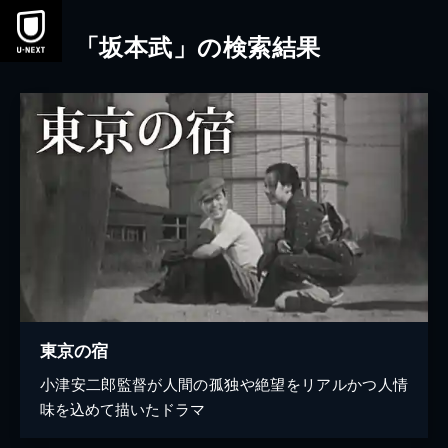
本文へスキップ
「坂本武」の検索結果
東京の宿
小津安二郎監督が人間の孤独や絶望をリアルかつ人情
味を込めて描いたドラマ