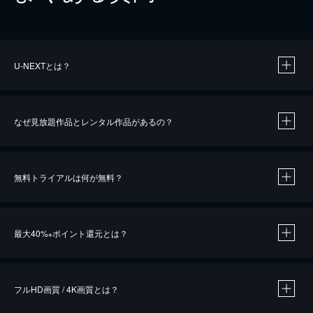
U-NEXTとは？
なぜ見放題作品とレンタル作品があるの？
無料トライアルは何が無料？
※
最大40%
ポイント還元とは？
※
※
作品によって必要なポイントが異なります。
フルHD画質 / 4K画質とは？