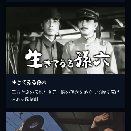
生きてゐる孫六
三方ケ原の伝説と名刀・関の孫六をめぐって繰り広げ
られる風刺劇