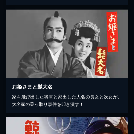
お姫さまと髭大名
家を飛び出した将軍と家出した大名の長女と次女が、
大名家の乗っ取り事件を叩き潰す！