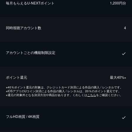
毎⽉もらえるU-NEXTポイント
1,200円分
同時視聴アカウント数
4
アカウントごとの機能制限設定
ポイント還元
最⼤40%
※
※
40％ポイント還元の対象は、クレジットカード決済による作品の購入 / レンタルです。
※
iOSアプリのUコイン決済による作品の購入 / レンタルは、20％のポイント還元です。
※
還元の対象外となる決済方法や商品があります。くわしくは
こちら
をご確認ください。
フルHD画質 / 4K画質