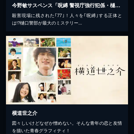
今野敏サスペンス「呪縛 警視庁強行犯係・樋口顕」
殺害現場に残された｢77｣！人々を｢呪縛｣する正体と
は!?樋口警部が最大のミステリー...
横道世之介
図々しいけどなぜか憎めない。そんな青年の恋と友情
を描いた青春グラフィティ！