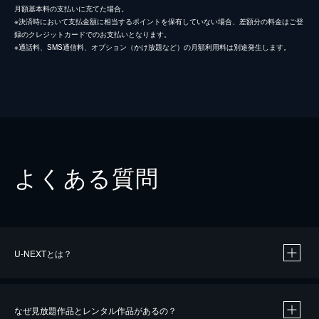
月額基本料の支払いに充てた場合。
※決済時において支払金額に相当するポイントを保有していない場合、差額分の料金はご登
録のクレジットカードでのお支払いとなります。
※通話料、SMS通信料、オプション（かけ放題など）の月額利用料は別途発生します。
よくある質問
U-NEXTとは？
なぜ見放題作品とレンタル作品があるの？