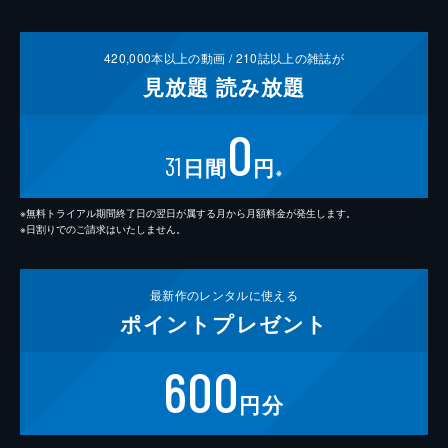
420,000
本以上の動画 /
210
誌以上の雑誌が
見放題
読み放題
0
31
日間
円
※
※無料トライアル期間終了日の翌日が属する月から月額料金が発生します。
※日割りでのご請求はいたしません。
最新作の
レンタルに使える
ポイント
プレゼント
600
円分