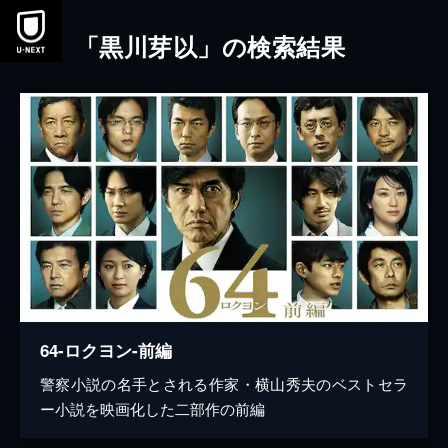
本文へスキップ
「黒川芽以」の検索結果
64-ロクヨン-前編
警察小説の名手とされる作家・横山秀夫のベストセラ
ー小説を映画化した二部作の前編