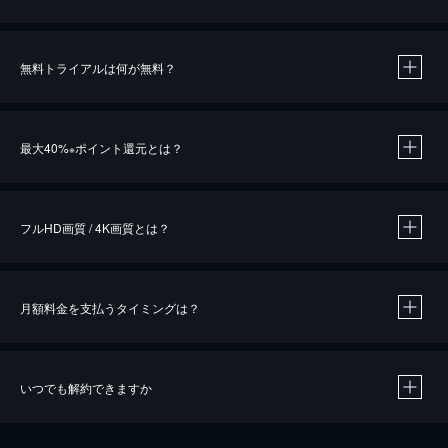
無料トライアルは何が無料？
※
最大40%
ポイント還元とは？
※
※
作品によって必要なポイントが異なります。
フルHD画質 / 4K画質とは？
月額料金を支払うタイミングは？
※
40％ポイント還元の対象は、クレジットカード決済による作品の購入 / レンタルです。
※
iOSアプリのUコイン決済による作品の購入 / レンタルは、20％のポイント還元です。
※
還元の対象外となる決済方法や商品があります。くわしくは
こちら
をご確認ください。
いつでも解約できますか