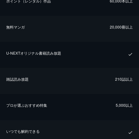
ポイント（レンタル）作品
60,000本以上
無料マンガ
20,000冊以上
U-NEXTオリジナル書籍読み放題
雑誌読み放題
210誌以上
プロが選ぶおすすめ特集
5,000以上
いつでも解約できる