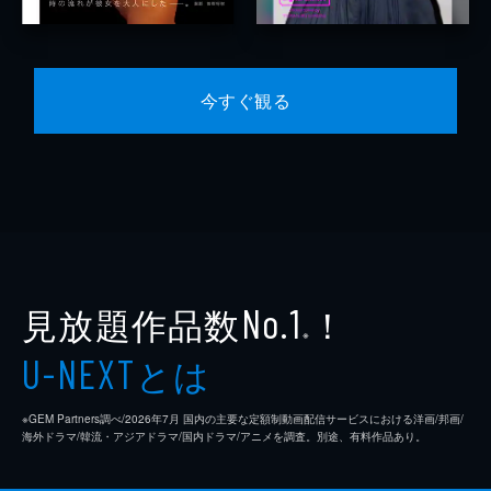
今すぐ観る
見放題作品数
！
No.1
※
とは
U-NEXT
※GEM Partners調べ/2026年7⽉ 国内の主要な定額制動画配信サービスにおける洋画/邦画/
海外ドラマ/韓流・アジアドラマ/国内ドラマ/アニメを調査。別途、有料作品あり。