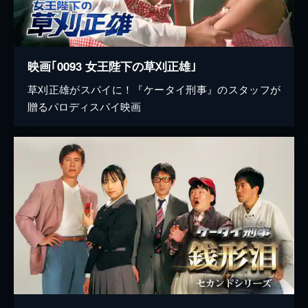
映画｢0093 女王陛下の草刈正雄｣
草刈正雄がスパイに！『ケータイ刑事』のスタッフが
贈るパロディスパイ映画