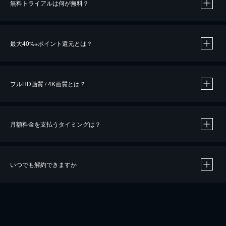
無料トライアルは何が無料？
※
最大40%
ポイント還元とは？
※
※
作品によって必要なポイントが異なります。
フルHD画質 / 4K画質とは？
月額料金を支払うタイミングは？
※
40％ポイント還元の対象は、クレジットカード決済による作品の購入 / レンタルです。
※
iOSアプリのUコイン決済による作品の購入 / レンタルは、20％のポイント還元です。
※
還元の対象外となる決済方法や商品があります。くわしくは
こちら
をご確認ください。
いつでも解約できますか