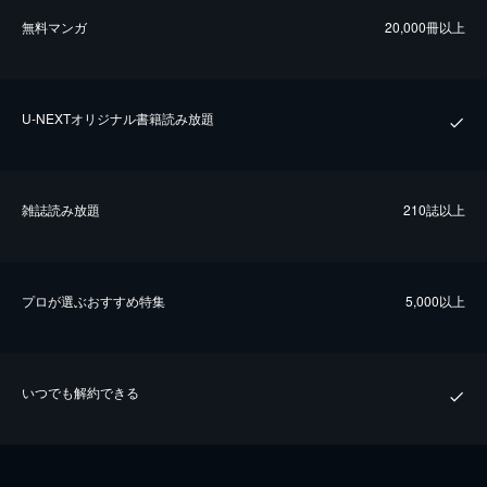
無料マンガ
20,000冊以上
U-NEXTオリジナル書籍読み放題
雑誌読み放題
210誌以上
プロが選ぶおすすめ特集
5,000以上
いつでも解約できる