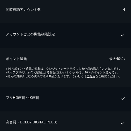
同時視聴アカウント数
4
アカウントごとの機能制限設定
ポイント還元
最⼤40%
※
※
40％ポイント還元の対象は、クレジットカード決済による作品の購入 / レンタルです。
※
iOSアプリのUコイン決済による作品の購入 / レンタルは、20％のポイント還元です。
※
還元の対象外となる決済方法や商品があります。くわしくは
こちら
をご確認ください。
フルHD画質 / 4K画質
⾼⾳質（DOLBY DIGITAL PLUS）