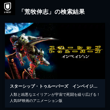
本文へスキップ
「荒牧伸志」の検索結果
スターシップ・トゥルーパーズ インベイジョン
人類と凶悪なエイリアンが宇宙で死闘を繰り広げる！
人気SF映画のアニメーション版