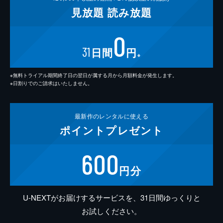
見放題
読み放題
0
31
日間
円
※
※無料トライアル期間終了日の翌日が属する月から月額料金が発生します。
※日割りでのご請求はいたしません。
最新作の
レンタルに使える
ポイント
プレゼント
600
円分
U-NEXTがお届けするサービスを、31日間ゆっくりと
お試しください。