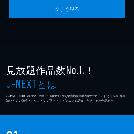
今すぐ観る
見放題作品数
！
No.1
※
とは
U-NEXT
※GEM Partners調べ/2026年7⽉ 国内の主要な定額制動画配信サービスにおける洋画/邦画/
海外ドラマ/韓流・アジアドラマ/国内ドラマ/アニメを調査。別途、有料作品あり。