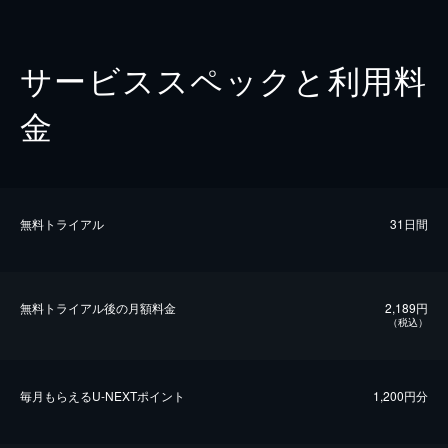
サービススペックと利用料
金
無料トライアル
31日間
無料トライアル後の⽉額料金
2,189円
（税込）
毎⽉もらえるU-NEXTポイント
1,200円分