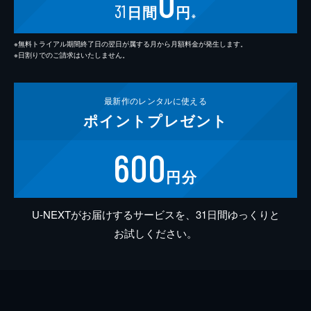
0
31
日間
円
※
※無料トライアル期間終了日の翌日が属する月から月額料金が発生します。
※日割りでのご請求はいたしません。
最新作の
レンタルに使える
ポイント
プレゼント
600
円分
U-NEXTがお届けするサービスを、31日間ゆっくりと
お試しください。