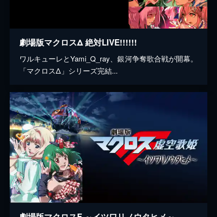
劇場版マクロスΔ 絶対LIVE!!!!!!
ワルキューレとYami_Q_ray、銀河争奪歌合戦が開幕。
「マクロスΔ」シリーズ完結...
劇場版マクロスF ～イツワリノウタヒメ～