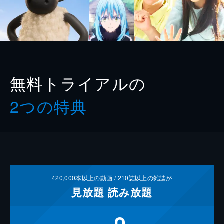
無料トライアルの
2つの特典
420,000
本以上の動画 /
210
誌以上の雑誌が
見放題
読み放題