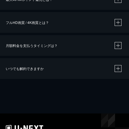
※
作品によって必要なポイントが異なります。
フルHD画質 / 4K画質とは？
月額料金を支払うタイミングは？
※
40％ポイント還元の対象は、クレジットカード決済による作品の購入 / レンタルです。
※
iOSアプリのUコイン決済による作品の購入 / レンタルは、20％のポイント還元です。
※
還元の対象外となる決済方法や商品があります。くわしくは
こちら
をご確認ください。
いつでも解約できますか
こちら