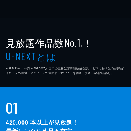
見放題作品数
！
No.1
※
とは
U-NEXT
※GEM Partners調べ/2026年7⽉ 国内の主要な定額制動画配信サービスにおける洋画/邦画/
海外ドラマ/韓流・アジアドラマ/国内ドラマ/アニメを調査。別途、有料作品あり。
01
420,000
本以上が見放題！
最新レンタル作品も充実。