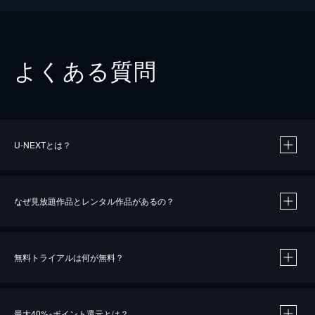
よくある質問
U-NEXTとは？
なぜ見放題作品とレンタル作品があるの？
無料トライアルは何が無料？
※
最大40%
ポイント還元とは？
※