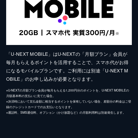
「U-NEXT MOBILE」はU-NEXTの「月額プラン」会員が
毎月もらえるポイントを活用することで、スマホ代がお得
になるモバイルプランです。ご利用には別途「U-NEXT M
OBILE」のお申し込みが必要となります。
※U-NEXTの月額プラン会員が毎月もらえる1,200円分のポイントを、U-NEXT MOBILEの
月額基本料の支払いに充てた場合。
※決済時において支払金額に相当するポイントを保有していない場合、差額分の料金はご登
録のクレジットカードでのお支払いとなります。
※通話料、SMS通信料、オプション（かけ放題など）の月額利用料は別途発生します。