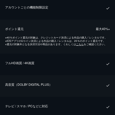
アカウントごとの機能制限設定
ポイント還元
最⼤40%
※
※
40％ポイント還元の対象は、クレジットカード決済による作品の購入 / レンタルです。
※
iOSアプリのUコイン決済による作品の購入 / レンタルは、20％のポイント還元です。
※
還元の対象外となる決済方法や商品があります。くわしくは
こちら
をご確認ください。
フルHD画質 / 4K画質
⾼⾳質（DOLBY DIGITAL PLUS）
テレビ / スマホ / PCなどに対応