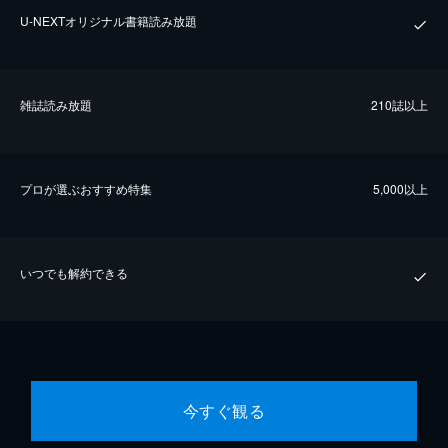
U-NEXTオリジナル書籍読み放題
雑誌読み放題
210誌以上
プロが選ぶおすすめ特集
5,000以上
いつでも解約できる
今すぐ観る