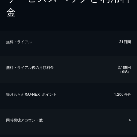
金
無料トライアル
31日間
無料トライアル後の⽉額料金
2,189円
（税込）
毎⽉もらえるU-NEXTポイント
1,200円分
同時視聴アカウント数
4