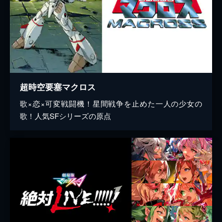
超時空要塞マクロス
歌×恋×可変戦闘機！星間戦争を止めた一人の少女の
歌！人気SFシリーズの原点