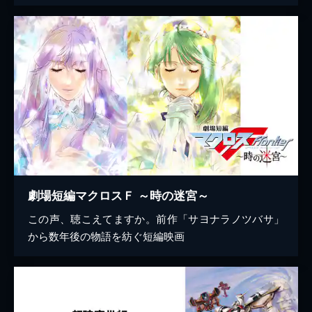
劇場短編マクロスＦ ～時の迷宮～
この声、聴こえてますか。前作「サヨナラノツバサ」
から数年後の物語を紡ぐ短編映画