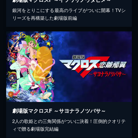
銀河をとりこにする最高のライブがついに開幕！TVシ
リーズを再構築した劇場版前編
劇場版マクロスF ～サヨナラノツバサ～
2人の歌姫との三角関係がついに決着！圧倒的クオリテ
ィで贈る劇場版完結編