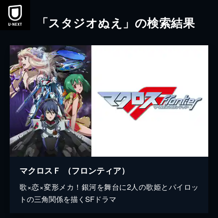
本文へスキップ
「スタジオぬえ」の検索結果
マクロスＦ （フロンティア）
歌×恋×変形メカ！銀河を舞台に2人の歌姫とパイロッ
トの三角関係を描くSFドラマ