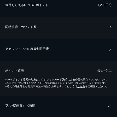
毎⽉もらえるU-NEXTポイント
1,200円分
同時視聴アカウント数
4
アカウントごとの機能制限設定
ポイント還元
最⼤40%
※
※
40％ポイント還元の対象は、クレジットカード決済による作品の購入 / レンタルです。
※
iOSアプリのUコイン決済による作品の購入 / レンタルは、20％のポイント還元です。
※
還元の対象外となる決済方法や商品があります。くわしくは
こちら
をご確認ください。
フルHD画質 / 4K画質