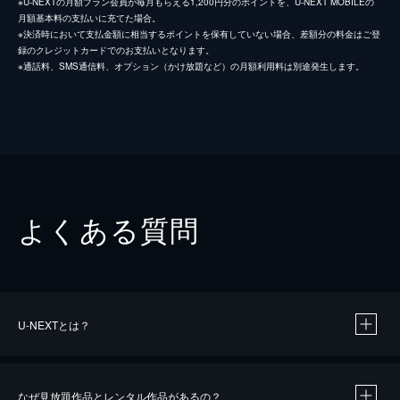
※U-NEXTの月額プラン会員が毎月もらえる1,200円分のポイントを、U-NEXT MOBILEの
月額基本料の支払いに充てた場合。
※決済時において支払金額に相当するポイントを保有していない場合、差額分の料金はご登
録のクレジットカードでのお支払いとなります。
※通話料、SMS通信料、オプション（かけ放題など）の月額利用料は別途発生します。
よくある質問
U-NEXTとは？
なぜ見放題作品とレンタル作品があるの？