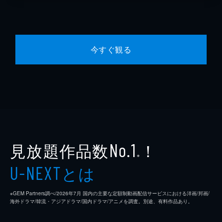
今すぐ観る
見放題作品数
！
No.1
※
とは
U-NEXT
※GEM Partners調べ/2026年7⽉ 国内の主要な定額制動画配信サービスにおける洋画/邦画/
海外ドラマ/韓流・アジアドラマ/国内ドラマ/アニメを調査。別途、有料作品あり。