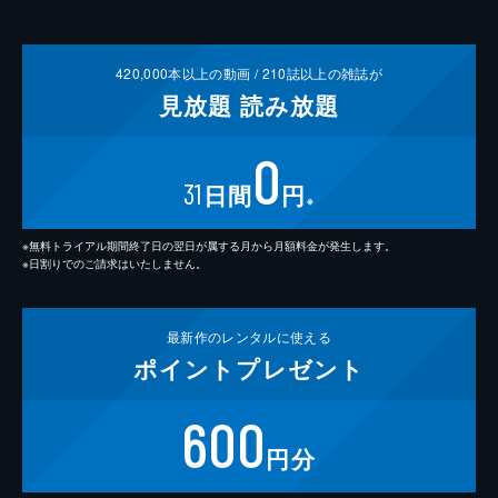
420,000
本以上の動画 /
210
誌以上の雑誌が
見放題
読み放題
0
31
日間
円
※
※無料トライアル期間終了日の翌日が属する月から月額料金が発生します。
※日割りでのご請求はいたしません。
最新作の
レンタルに使える
ポイント
プレゼント
600
円分