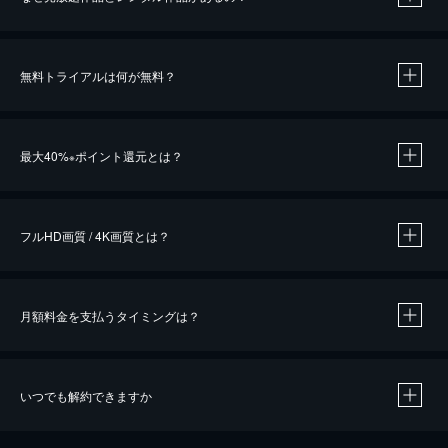
無料トライアルは何が無料？
※
最大40%
ポイント還元とは？
※
※
作品によって必要なポイントが異なります。
フルHD画質 / 4K画質とは？
月額料金を支払うタイミングは？
※
40％ポイント還元の対象は、クレジットカード決済による作品の購入 / レンタルです。
※
iOSアプリのUコイン決済による作品の購入 / レンタルは、20％のポイント還元です。
※
還元の対象外となる決済方法や商品があります。くわしくは
こちら
をご確認ください。
いつでも解約できますか