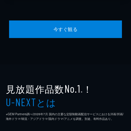
今すぐ観る
見放題作品数
！
No.1
※
とは
U-NEXT
※GEM Partners調べ/2026年7⽉ 国内の主要な定額制動画配信サービスにおける洋画/邦画/
海外ドラマ/韓流・アジアドラマ/国内ドラマ/アニメを調査。別途、有料作品あり。