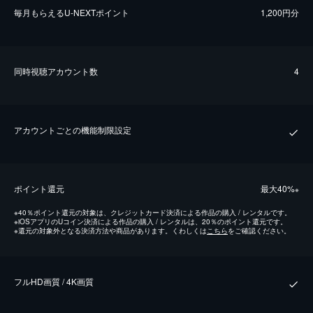
毎⽉もらえるU-NEXTポイント
1,200円分
同時視聴アカウント数
4
アカウントごとの機能制限設定
ポイント還元
最⼤40%
※
※
40％ポイント還元の対象は、クレジットカード決済による作品の購入 / レンタルです。
※
iOSアプリのUコイン決済による作品の購入 / レンタルは、20％のポイント還元です。
※
還元の対象外となる決済方法や商品があります。くわしくは
こちら
をご確認ください。
フルHD画質 / 4K画質