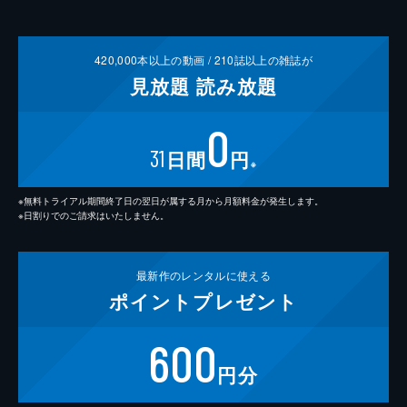
420,000
本以上の動画 /
210
誌以上の雑誌が
見放題
読み放題
0
31
日間
円
※
※無料トライアル期間終了日の翌日が属する月から月額料金が発生します。
※日割りでのご請求はいたしません。
最新作の
レンタルに使える
ポイント
プレゼント
600
円分