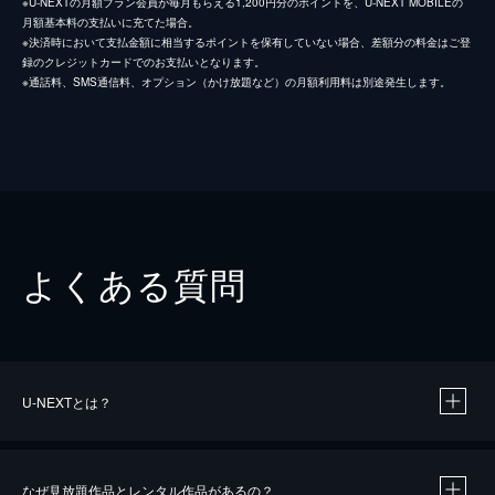
※U-NEXTの月額プラン会員が毎月もらえる1,200円分のポイントを、U-NEXT MOBILEの
月額基本料の支払いに充てた場合。
※決済時において支払金額に相当するポイントを保有していない場合、差額分の料金はご登
録のクレジットカードでのお支払いとなります。
※通話料、SMS通信料、オプション（かけ放題など）の月額利用料は別途発生します。
よくある質問
U-NEXTとは？
なぜ見放題作品とレンタル作品があるの？