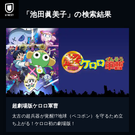
本文へスキップ
「池田眞美子」の検索結果
超劇場版ケロロ軍曹
太古の超兵器が覚醒!?地球（ペコポン）を守るため立
ち上がる！ケロロ初の劇場版！