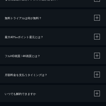
無料トライアルは何が無料？
※
最大40%
ポイント還元とは？
※
※
作品によって必要なポイントが異なります。
フルHD画質 / 4K画質とは？
月額料金を支払うタイミングは？
※
40％ポイント還元の対象は、クレジットカード決済による作品の購入 / レンタルです。
※
iOSアプリのUコイン決済による作品の購入 / レンタルは、20％のポイント還元です。
※
還元の対象外となる決済方法や商品があります。くわしくは
こちら
をご確認ください。
いつでも解約できますか