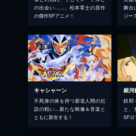
の出会い……。松本零士の原作
舞台
の傑作SFアニメ！
ジー
キャシャーン
不死身の体を持つ新造人間の伝
鉄郎
説の戦い…新たな映像＆音楽と
と、
ともに新生する！
SF