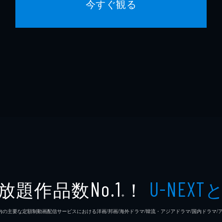
今すぐ観る
放題作品数
！
No.1
U-NEXT
※
26年7⽉ 国内の主要な定額制動画配信サービスにおける洋画/邦画/海外ドラマ/韓流・アジアドラマ/国内ドラ