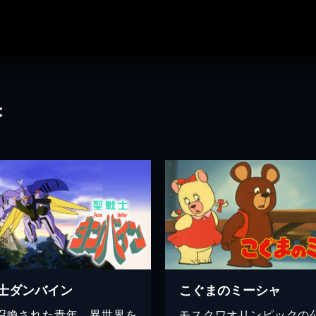
果
士ダンバイン
こぐまのミーシャ
召喚された青年…異世界を
モスクワオリンピックの