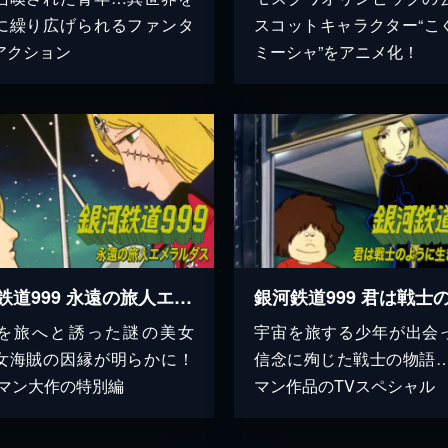
に繰り広げられるファンタ
スコットキャラクター“こ
アクション
ミーシャ”をアニメ化！
銀河鉄道999 永遠の旅人エメラルダス
を旅へと誘った謎の美女
宇宙を旅する少年が出会
女海賊の因縁が明らかに！
信念に殉じた戦士の物語…
ロマン大作の特別編
マン作品のTVスペシャル