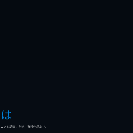
とは
マ/アニメを調査。別途、有料作品あり。