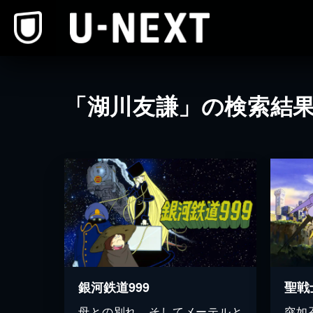
本文へスキップ
「湖川友謙」の検索結
銀河鉄道999
聖戦
母との別れ、そしてメーテルと
突如