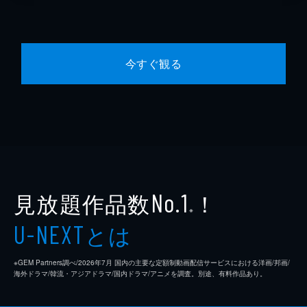
今すぐ観る
見放題作品数
！
No.1
※
とは
U-NEXT
※GEM Partners調べ/2026年7⽉ 国内の主要な定額制動画配信サービスにおける洋画/邦画/
海外ドラマ/韓流・アジアドラマ/国内ドラマ/アニメを調査。別途、有料作品あり。