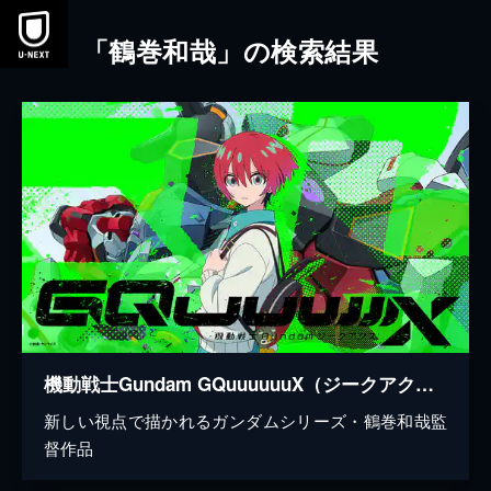
本文へスキップ
「鶴巻和哉」の検索結果
機動戦士Gundam GQuuuuuuX（ジークアクス）
新しい視点で描かれるガンダムシリーズ・鶴巻和哉監
督作品