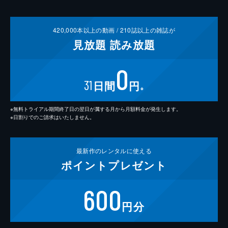
420,000
本以上の動画 /
210
誌以上の雑誌が
見放題
読み放題
0
31
日間
円
※
※無料トライアル期間終了日の翌日が属する月から月額料金が発生します。
※日割りでのご請求はいたしません。
最新作の
レンタルに使える
ポイント
プレゼント
600
円分