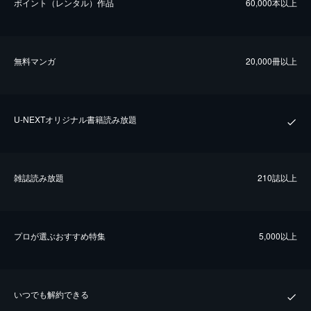
ポイント（レンタル）作品
60,000本以上
無料マンガ
20,000冊以上
U-NEXTオリジナル書籍読み放題
雑誌読み放題
210誌以上
プロが選ぶおすすめ特集
5,000以上
いつでも解約できる