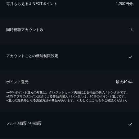
毎⽉もらえるU-NEXTポイント
1,200円分
同時視聴アカウント数
4
アカウントごとの機能制限設定
ポイント還元
最⼤40%
※
※
40％ポイント還元の対象は、クレジットカード決済による作品の購入 / レンタルです。
※
iOSアプリのUコイン決済による作品の購入 / レンタルは、20％のポイント還元です。
※
還元の対象外となる決済方法や商品があります。くわしくは
こちら
をご確認ください。
フルHD画質 / 4K画質