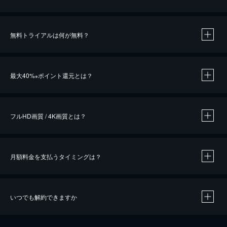
無料トライアルは何が無料？
※
最大40%
ポイント還元とは？
※
※
作品によって必要なポイントが異なります。
フルHD画質 / 4K画質とは？
月額料金を支払うタイミングは？
※
40％ポイント還元の対象は、クレジットカード決済による作品の購入 / レンタルです。
※
iOSアプリのUコイン決済による作品の購入 / レンタルは、20％のポイント還元です。
※
還元の対象外となる決済方法や商品があります。くわしくは
こちら
をご確認ください。
いつでも解約できますか