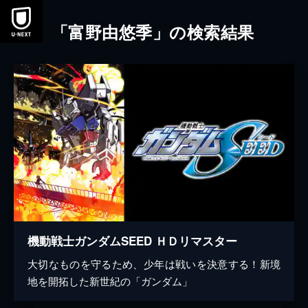
本文へスキップ
「富野由悠季」の検索結果
機動戦士ガンダムSEED ＨＤリマスター
大切なものを守るため、少年は戦いを決意する！新境
地を開拓した新世紀の「ガンダム」