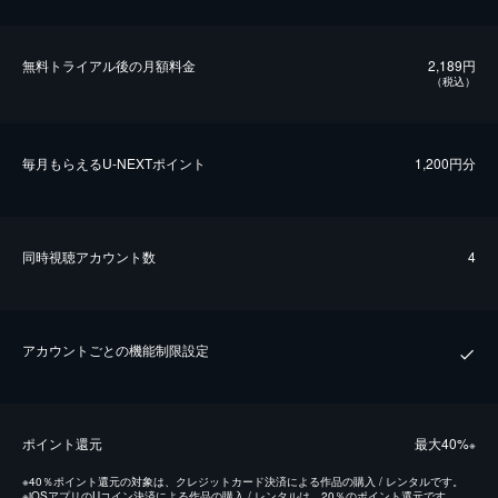
無料トライアル後の⽉額料金
2,189円
（税込）
毎⽉もらえるU-NEXTポイント
1,200円分
同時視聴アカウント数
4
アカウントごとの機能制限設定
ポイント還元
最⼤40%
※
※
40％ポイント還元の対象は、クレジットカード決済による作品の購入 / レンタルです。
※
iOSアプリのUコイン決済による作品の購入 / レンタルは、20％のポイント還元です。