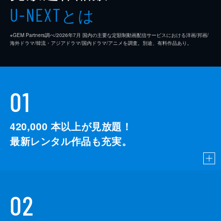
とは
U-NEXT
※GEM Partners調べ/2026年7⽉ 国内の主要な定額制動画配信サービスにおける洋画/邦画/
海外ドラマ/韓流・アジアドラマ/国内ドラマ/アニメを調査。別途、有料作品あり。
01
420,000
本以上が見放題！
最新レンタル作品も充実。
02