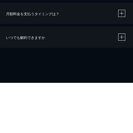
月額料金を支払うタイミングは？
※
40％ポイント還元の対象は、クレジットカード決済による作品の購入 / レンタルです。
※
iOSアプリのUコイン決済による作品の購入 / レンタルは、20％のポイント還元です。
※
還元の対象外となる決済方法や商品があります。くわしくは
こちら
をご確認ください。
いつでも解約できますか
こちら
ホーム
会社概要
プライバシー
お問い合わせ