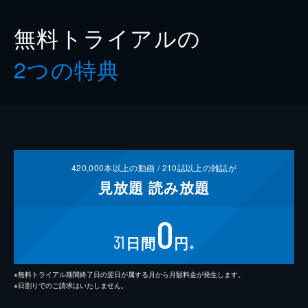
無料トライアルの
2つの特典
420,000
本以上の動画 /
210
誌以上の雑誌が
見放題
読み放題
0
31
日間
円
※
※無料トライアル期間終了日の翌日が属する月から月額料金が発生します。
※日割りでのご請求はいたしません。