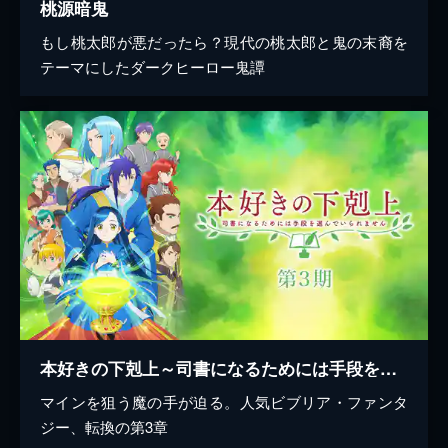
桃源暗鬼
もし桃太郎が悪だったら？現代の桃太郎と鬼の末裔を
テーマにしたダークヒーロー鬼譚
本好きの下剋上～司書になるためには手段を選んでいられません～ 第3期
マインを狙う魔の手が迫る。人気ビブリア・ファンタ
ジー、転換の第3章