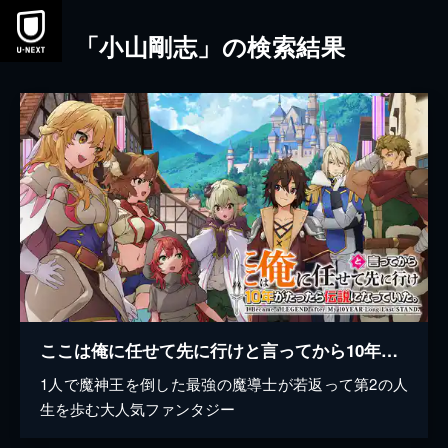
本文へスキップ
「小山剛志」の検索結果
ここは俺に任せて先に行けと言ってから10年がたったら伝説になっていた。
1人で魔神王を倒した最強の魔導士が若返って第2の人
生を歩む大人気ファンタジー