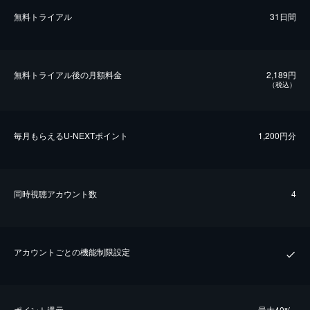
無料トライアル
31日間
無料トライアル後の⽉額料金
2,189円
（税込）
毎⽉もらえるU-NEXTポイント
1,200円分
同時視聴アカウント数
4
アカウントごとの機能制限設定
ポイント還元
最⼤40%