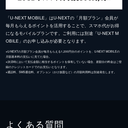
「U-NEXT MOBILE」はU-NEXTの「月額プラン」会員が
毎月もらえるポイントを活用することで、スマホ代がお得
になるモバイルプランです。ご利用には別途「U-NEXT M
OBILE」のお申し込みが必要となります。
※U-NEXTの月額プラン会員が毎月もらえる1,200円分のポイントを、U-NEXT MOBILEの
月額基本料の支払いに充てた場合。
※決済時において支払金額に相当するポイントを保有していない場合、差額分の料金はご登
録のクレジットカードでのお支払いとなります。
※通話料、SMS通信料、オプション（かけ放題など）の月額利用料は別途発生します。
よくある質問