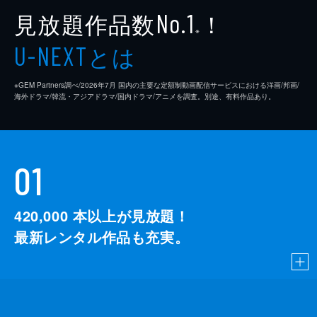
見放題作品数
！
No.1
※
とは
U-NEXT
※GEM Partners調べ/2026年7⽉ 国内の主要な定額制動画配信サービスにおける洋画/邦画/
海外ドラマ/韓流・アジアドラマ/国内ドラマ/アニメを調査。別途、有料作品あり。
01
420,000
本以上が見放題！
最新レンタル作品も充実。