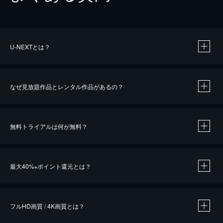
U-NEXTとは？
なぜ見放題作品とレンタル作品があるの？
無料トライアルは何が無料？
※
最大40%
ポイント還元とは？
※
※
作品によって必要なポイントが異なります。
フルHD画質 / 4K画質とは？