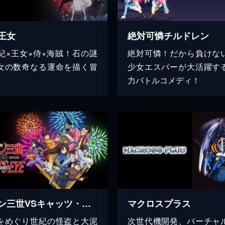
王女
絶対可憐チルドレン
世紀×王女×侍×海賊！石の謎
絶対可憐！だから負けな
女の数奇なる運命を描く冒
少女エスパーが大活躍す
力バトルコメディ！
ルパン三世VSキャッツ・アイ
マクロスプラス
をめぐり世紀の怪盗と大泥
次世代機開発、バーチャ