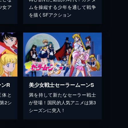
少女ア
ムを操縦する少年を通して戦争
を描くSFアクション
ンR
美少女戦士セーラームーンS
正体と
満を持して新たなセーラー戦士
第2シ
が登場！国民的人気アニメは第3
シーズンに突入！