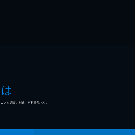
とは
マ/アニメを調査。別途、有料作品あり。