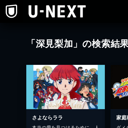
本文へスキップ
「深見梨加」の検索結
さよならララ
本当の愛を見つけるために、人
ダメ