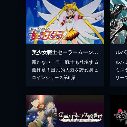
美少女戦士セーラームーン セーラースターズ
ルパ
新たなセーラー戦士も登場する
ルパ
最終章！国民的人気を誇変身ヒ
ミス
ロインシリーズ第5弾
リー