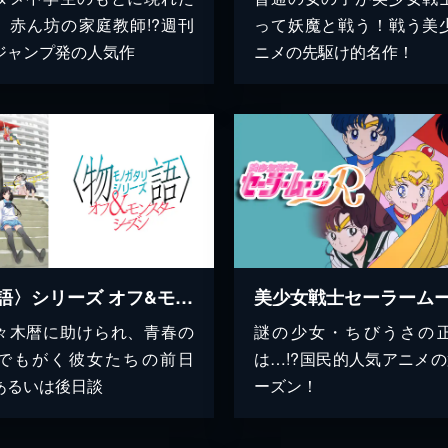
、赤ん坊の家庭教師!?週刊
って妖魔と戦う！戦う美
ジャンプ発の人気作
ニメの先駆け的名作！
〈物語〉シリーズ オフ&モンスターシーズン
美少女戦士セーラームー
々木暦に助けられ、青春の
謎の少女・ちびうさの
でもがく彼女たちの前日
は…!?国民的人気アニメの
あるいは後日談
ーズン！