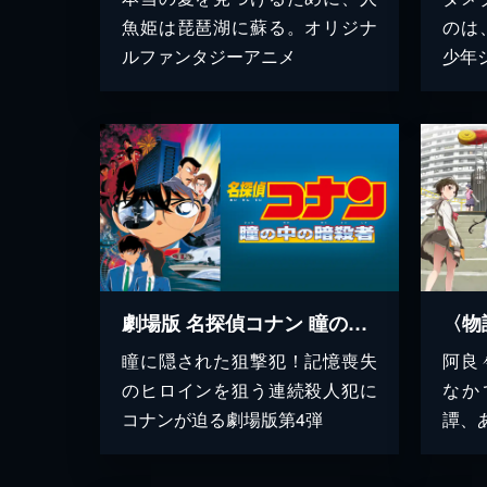
魚姫は琵琶湖に蘇る。オリジナ
のは
ルファンタジーアニメ
少年
劇場版 名探偵コナン 瞳の中の暗殺者
瞳に隠された狙撃犯！記憶喪失
阿良
のヒロインを狙う連続殺人犯に
なか
コナンが迫る劇場版第4弾
譚、