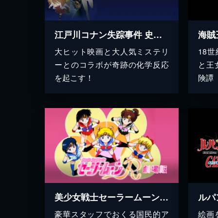
江戸川コナン失踪事件 史上最悪の二日間
海賊
大ヒット映画と大人気ミステリ
18
ーとのコラボが奇跡の化学反応
と王
を起こす！
険譚
美少女戦士セーラームーンR（劇場版）
豪華スタッフでおくる国民的ア
絵画