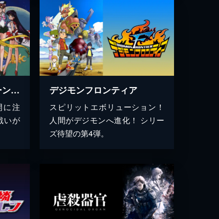
美少女戦士セーラームーンSuperS
デジモンフロンティア
開に注
スピリットエボリューション！
戦いが
人間がデジモンへ進化！ シリー
ズ待望の第4弾。