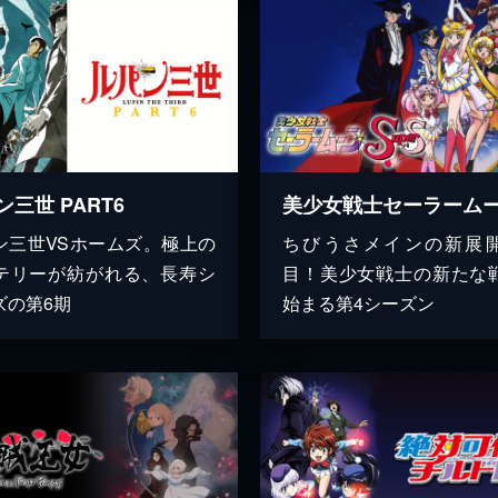
ン三世 PART6
ン三世VSホームズ。極上の
ちびうさメインの新展
テリーが紡がれる、長寿シ
目！美少女戦士の新たな
ズの第6期
始まる第4シーズン