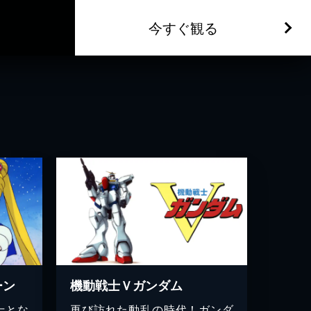
今すぐ観る
ーン
機動戦士Ｖガンダム
士とな
再び訪れた動乱の時代！ガンダ