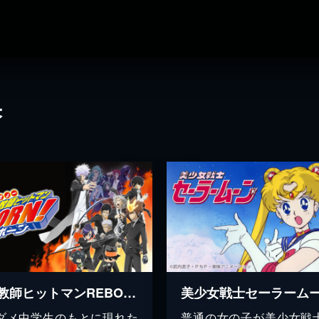
果
家庭教師ヒットマンREBORN！
美少女戦士セーラーム
ダメ中学生のもとに現れた
普通の女の子が美少女戦