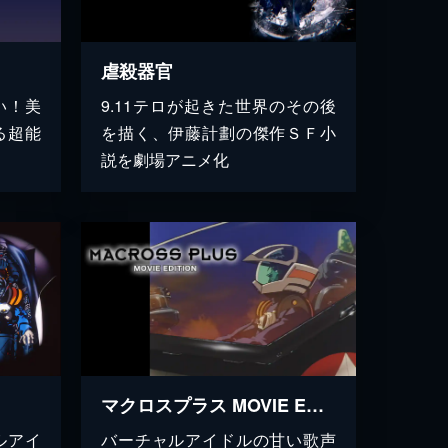
虐殺器官
い！美
9.11テロが起きた世界のその後
る超能
を描く、伊藤計劃の傑作ＳＦ小
説を劇場アニメ化
マクロスプラス MOVIE EDITION
ルアイ
バーチャルアイドルの甘い歌声