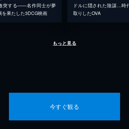
激突する――名作同士が夢
ドルに隠された陰謀…時
演を果たした3DCG映画
取りしたOVA
もっと見る
今すぐ観る