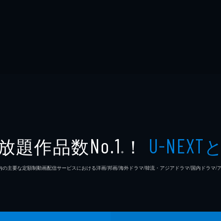
放題作品数
！
No.1
U-NEXT
※
26年7⽉ 国内の主要な定額制動画配信サービスにおける洋画/邦画/海外ドラマ/韓流・アジアドラマ/国内ドラ