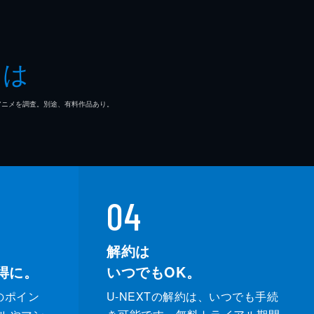
とは
マ/アニメを調査。別途、有料作品あり。
04
解約は
得に。
いつでもOK。
のポイン
U-NEXTの解約は、いつでも手続