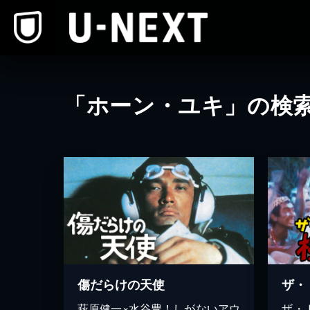
本文へスキップ
「ホーン・ユキ」の検
傷だらけの天使
萩原健一×水谷豊！しがないアウ
ザ・