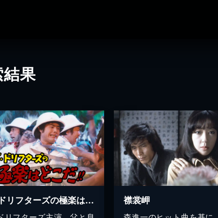
索結果
ザ・ドリフターズの極楽はどこだ!!
襟裳岬
ドリフターズ主演、父と息
森進一のヒット曲を基に