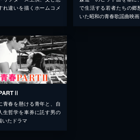
すれ違いを描くホームコメ
で生活する若者たちの郷
いた昭和の青春歌謡曲映画
PARTⅡ
に青春を懸ける青年と、自
人生哲学を車券に託す男の
描いたドラマ