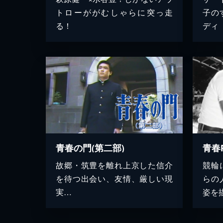
トローががむしゃらに突っ走
子の
る！
ディ
青春の門(第二部)
青春
故郷・筑豊を離れ上京した信介
競輪
を待つ出会い、友情、厳しい現
らの
実…
姿を