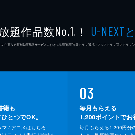
放題作品数
！
No.1
U-NEXT
※
26年7⽉ 国内の主要な定額制動画配信サービスにおける洋画/邦画/海外ドラマ/韓流・アジアドラマ/国内ドラ
03
書籍も
毎月もらえる
XTひとつでOK。
1,200
ポイントでお
ドラマ / アニメはもちろ
毎月もらえる1,200円分