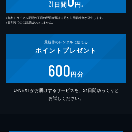
0
31
日間
円
※
※無料トライアル期間終了日の翌日が属する月から月額料金が発生します。
※日割りでのご請求はいたしません。
最新作の
レンタルに使える
ポイント
プレゼント
600
円分
U-NEXTがお届けするサービスを、31日間ゆっくりと
お試しください。