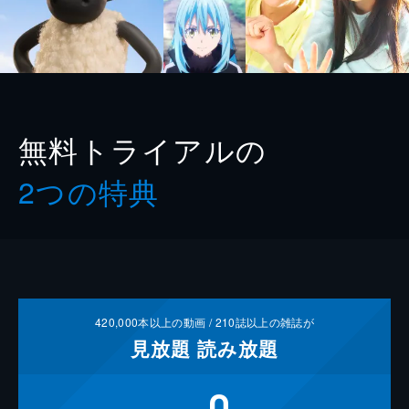
無料トライアルの
2つの特典
420,000
本以上の動画 /
210
誌以上の雑誌が
見放題
読み放題