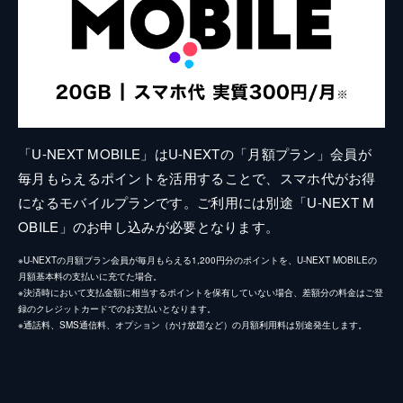
「U-NEXT MOBILE」はU-NEXTの「月額プラン」会員が
毎月もらえるポイントを活用することで、スマホ代がお得
になるモバイルプランです。ご利用には別途「U-NEXT M
OBILE」のお申し込みが必要となります。
※U-NEXTの月額プラン会員が毎月もらえる1,200円分のポイントを、U-NEXT MOBILEの
月額基本料の支払いに充てた場合。
※決済時において支払金額に相当するポイントを保有していない場合、差額分の料金はご登
録のクレジットカードでのお支払いとなります。
※通話料、SMS通信料、オプション（かけ放題など）の月額利用料は別途発生します。