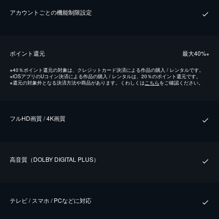
アカウントごとの機能制限設定
ポイント還元
最⼤40%
※
※
40％ポイント還元の対象は、クレジットカード決済による作品の購入 / レンタルです。
※
iOSアプリのUコイン決済による作品の購入 / レンタルは、20％のポイント還元です。
※
還元の対象外となる決済方法や商品があります。くわしくは
こちら
をご確認ください。
フルHD画質 / 4K画質
⾼⾳質（DOLBY DIGITAL PLUS）
テレビ / スマホ / PCなどに対応