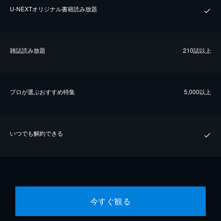
U-NEXTオリジナル書籍読み放題
雑誌読み放題
210誌以上
プロが選ぶおすすめ特集
5,000以上
いつでも解約できる
今すぐ観る