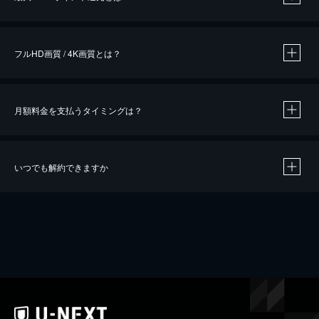
※
作品によって必要なポイントが異なります。
フルHD画質 / 4K画質とは？
月額料金を支払うタイミングは？
※
40％ポイント還元の対象は、クレジットカード決済による作品の購入 / レンタルです。
※
iOSアプリのUコイン決済による作品の購入 / レンタルは、20％のポイント還元です。
※
還元の対象外となる決済方法や商品があります。くわしくは
こちら
をご確認ください。
いつでも解約できますか
こちら