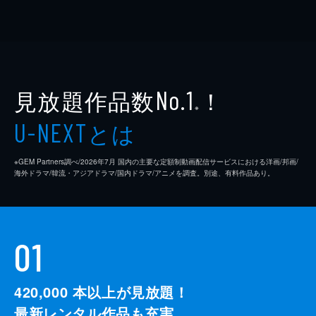
見放題作品数
！
No.1
※
とは
U-NEXT
※GEM Partners調べ/2026年7⽉ 国内の主要な定額制動画配信サービスにおける洋画/邦画/
海外ドラマ/韓流・アジアドラマ/国内ドラマ/アニメを調査。別途、有料作品あり。
01
420,000
本以上が見放題！
最新レンタル作品も充実。