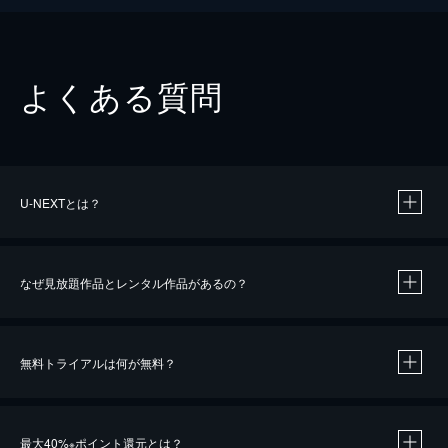
よくある質問
U-NEXTとは？
なぜ見放題作品とレンタル作品があるの？
無料トライアルは何が無料？
※
最大40%
ポイント還元とは？
※