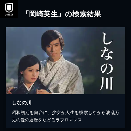
本文へスキップ
「岡崎英生」の検索結果
しなの川
昭和初期を舞台に、少女が人生を模索しながら波乱万
丈の愛の遍歴をたどるラブロマンス