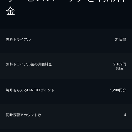
金
無料トライアル
31日間
無料トライアル後の⽉額料金
2,189円
（税込）
毎⽉もらえるU-NEXTポイント
1,200円分
同時視聴アカウント数
4