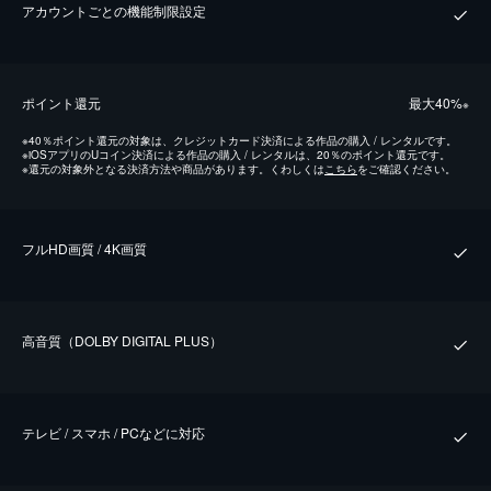
アカウントごとの機能制限設定
ポイント還元
最⼤40%
※
※
40％ポイント還元の対象は、クレジットカード決済による作品の購入 / レンタルです。
※
iOSアプリのUコイン決済による作品の購入 / レンタルは、20％のポイント還元です。
※
還元の対象外となる決済方法や商品があります。くわしくは
こちら
をご確認ください。
フルHD画質 / 4K画質
⾼⾳質（DOLBY DIGITAL PLUS）
テレビ / スマホ / PCなどに対応