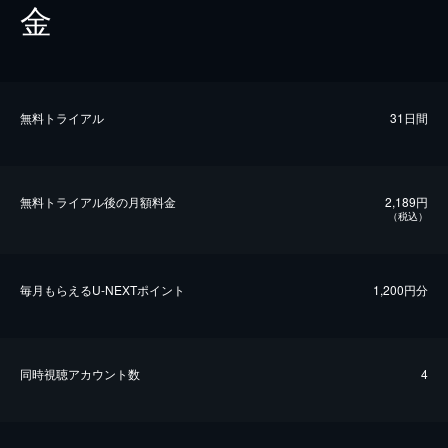
金
無料トライアル
31日間
無料トライアル後の⽉額料金
2,189円
（税込）
毎⽉もらえるU-NEXTポイント
1,200円分
同時視聴アカウント数
4