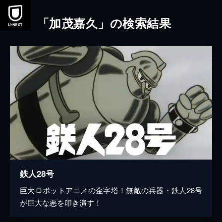
本文へスキップ
「加茂嘉久」の検索結果
鉄人28号
巨大ロボットアニメの金字塔！無敵の兵器・鉄人28号
が巨大な悪を叩き潰す！