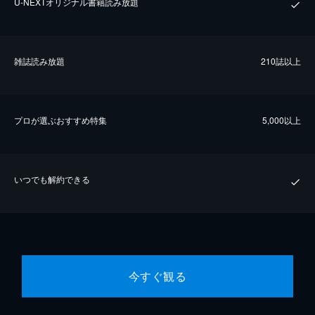
U-NEXTオリジナル書籍読み放題
雑誌読み放題
210誌以上
プロが選ぶおすすめ特集
5,000以上
いつでも解約できる
今すぐ観る