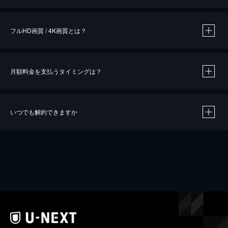
※
作品によって必要なポイントが異なります。
フルHD画質 / 4K画質とは？
月額料金を支払うタイミングは？
※
40％ポイント還元の対象は、クレジットカード決済による作品の購入 / レンタルです。
※
iOSアプリのUコイン決済による作品の購入 / レンタルは、20％のポイント還元です。
※
還元の対象外となる決済方法や商品があります。くわしくは
こちら
をご確認ください。
いつでも解約できますか
こちら