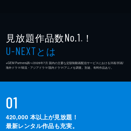
見放題作品数
！
No.1
※
とは
U-NEXT
※GEM Partners調べ/2026年7⽉ 国内の主要な定額制動画配信サービスにおける洋画/邦画/
海外ドラマ/韓流・アジアドラマ/国内ドラマ/アニメを調査。別途、有料作品あり。
01
420,000
本以上が見放題！
最新レンタル作品も充実。