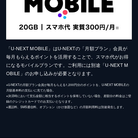
「U-NEXT MOBILE」はU-NEXTの「月額プラン」会員が
毎月もらえるポイントを活用することで、スマホ代がお得
になるモバイルプランです。ご利用には別途「U-NEXT M
OBILE」のお申し込みが必要となります。
※U-NEXTの月額プラン会員が毎月もらえる1,200円分のポイントを、U-NEXT MOBILEの
月額基本料の支払いに充てた場合。
※決済時において支払金額に相当するポイントを保有していない場合、差額分の料金はご登
録のクレジットカードでのお支払いとなります。
※通話料、SMS通信料、オプション（かけ放題など）の月額利用料は別途発生します。