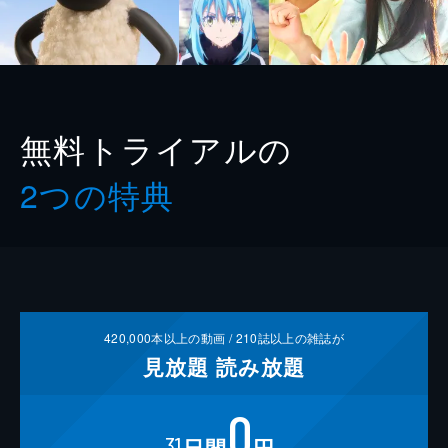
無料トライアルの
2つの特典
420,000
本以上の動画 /
210
誌以上の雑誌が
見放題
読み放題
0
31
日間
円