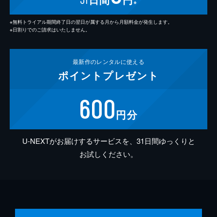
※
※無料トライアル期間終了日の翌日が属する月から月額料金が発生します。
※日割りでのご請求はいたしません。
最新作の
レンタルに使える
ポイント
プレゼント
600
円分
U-NEXTがお届けするサービスを、31日間ゆっくりと
お試しください。