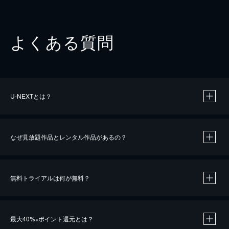
よくある質問
U-NEXTとは？
なぜ見放題作品とレンタル作品があるの？
無料トライアルは何が無料？
※
最大40%
ポイント還元とは？
※