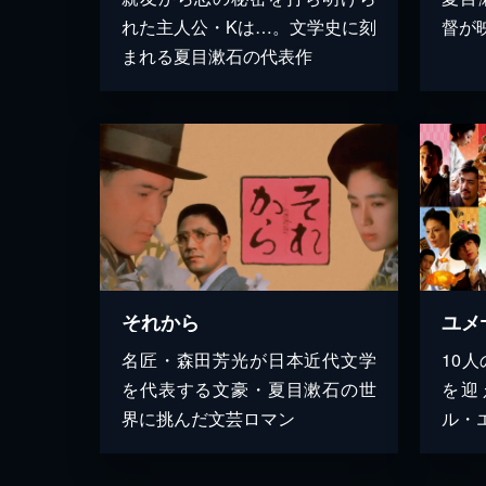
れた主人公・Kは…。文学史に刻
督が
まれる夏目漱石の代表作
それから
ユメ
名匠・森田芳光が日本近代文学
10
を代表する文豪・夏目漱石の世
を迎
界に挑んだ文芸ロマン
ル・