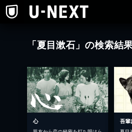
本文へスキップ
「夏目漱石」の検索結
心
吾輩
親友から恋の秘密を打ち明けら
夏目