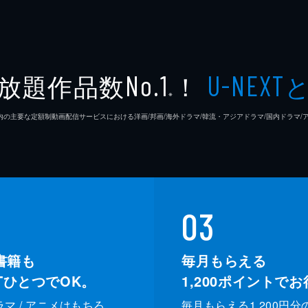
放題作品数
！
No.1
U-NEXT
※
26年7⽉ 国内の主要な定額制動画配信サービスにおける洋画/邦画/海外ドラマ/韓流・アジアドラマ/国内ドラ
03
書籍も
毎月もらえる
XTひとつでOK。
1,200
ポイントでお
ドラマ / アニメはもちろ
毎月もらえる1,200円分