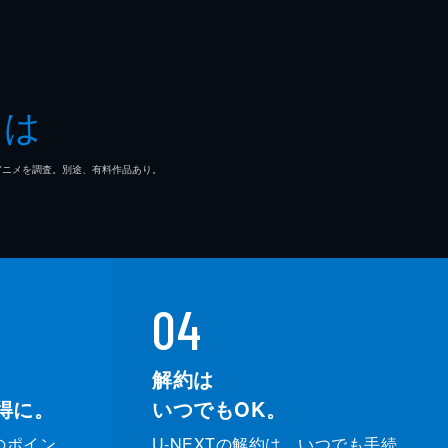
とは
マ/アニメを調査。別途、有料作品あり。
04
解約は
得に。
いつでもOK。
のポイン
U-NEXTの解約は、いつでも手続