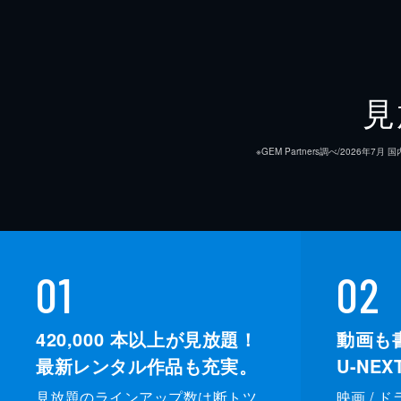
見
※GEM Partners調べ/20
01
02
420,000
本以上が見放題！
動画も
最新レンタル作品も充実。
U-NE
見放題のラインアップ数は断トツ
映画 / 