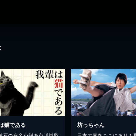
果
は猫である
坊っちゃん
漱石の有名小説を市川崑監
日本の青春ここにあり！