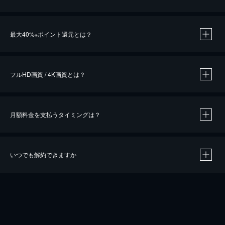
※
最大40%
ポイント還元とは？
※
※
作品によって必要なポイントが異なります。
フルHD画質 / 4K画質とは？
月額料金を支払うタイミングは？
※
40％ポイント還元の対象は、クレジットカード決済による作品の購入 / レンタルです。
※
iOSアプリのUコイン決済による作品の購入 / レンタルは、20％のポイント還元です。
※
還元の対象外となる決済方法や商品があります。くわしくは
こちら
をご確認ください。
いつでも解約できますか
こちら