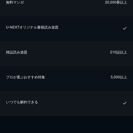
無料マンガ
20,000冊以上
U-NEXTオリジナル書籍読み放題
雑誌読み放題
210誌以上
プロが選ぶおすすめ特集
5,000以上
いつでも解約できる