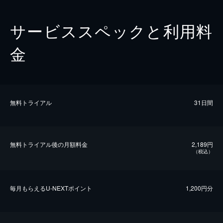
サービススペックと利用料
金
無料トライアル
31日間
無料トライアル後の⽉額料金
2,189円
（税込）
毎⽉もらえるU-NEXTポイント
1,200円分