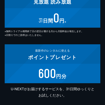
見放題
読み放題
0
31
日間
円
※
※無料トライアル期間終了日の翌日が属する月から月額料金が発生します。
※日割りでのご請求はいたしません。
最新作の
レンタルに使える
ポイント
プレゼント
600
円分
U-NEXTがお届けするサービスを、31日間ゆっくりと
お試しください。