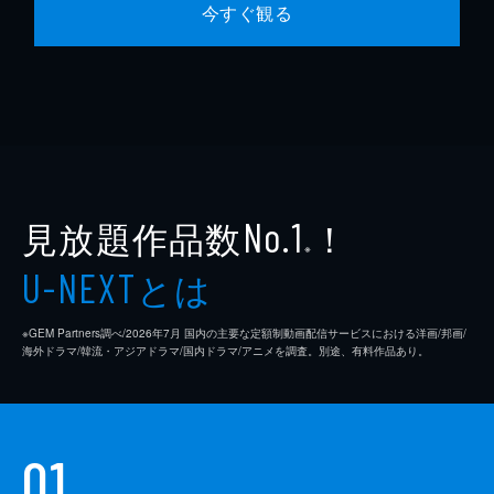
今すぐ観る
見放題作品数
！
No.1
※
とは
U-NEXT
※GEM Partners調べ/2026年7⽉ 国内の主要な定額制動画配信サービスにおける洋画/邦画/
海外ドラマ/韓流・アジアドラマ/国内ドラマ/アニメを調査。別途、有料作品あり。
01