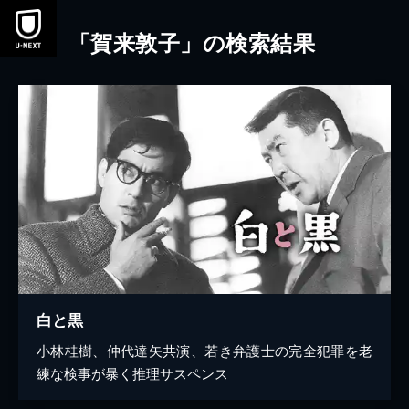
本文へスキップ
「賀来敦子」の検索結果
白と黒
小林桂樹、仲代達矢共演、若き弁護士の完全犯罪を老
練な検事が暴く推理サスペンス