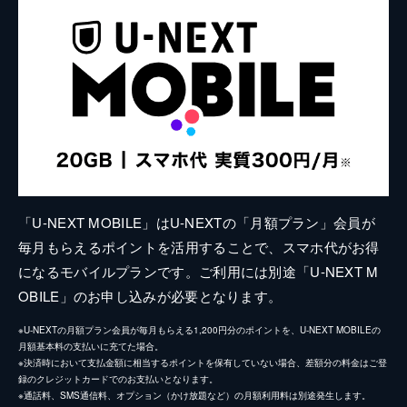
「U-NEXT MOBILE」はU-NEXTの「月額プラン」会員が
毎月もらえるポイントを活用することで、スマホ代がお得
になるモバイルプランです。ご利用には別途「U-NEXT M
OBILE」のお申し込みが必要となります。
※U-NEXTの月額プラン会員が毎月もらえる1,200円分のポイントを、U-NEXT MOBILEの
月額基本料の支払いに充てた場合。
※決済時において支払金額に相当するポイントを保有していない場合、差額分の料金はご登
録のクレジットカードでのお支払いとなります。
※通話料、SMS通信料、オプション（かけ放題など）の月額利用料は別途発生します。