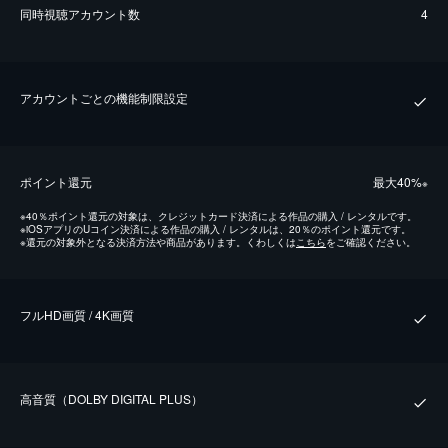
同時視聴アカウント数
4
アカウントごとの機能制限設定
ポイント還元
最⼤40%
※
※
40％ポイント還元の対象は、クレジットカード決済による作品の購入 / レンタルです。
※
iOSアプリのUコイン決済による作品の購入 / レンタルは、20％のポイント還元です。
※
還元の対象外となる決済方法や商品があります。くわしくは
こちら
をご確認ください。
フルHD画質 / 4K画質
⾼⾳質（DOLBY DIGITAL PLUS）