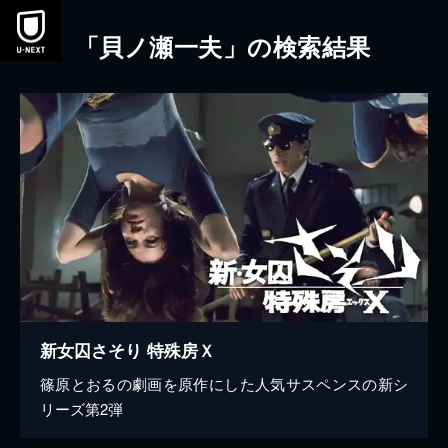
本文へスキップ
「貝ノ瀬一夫」の検索結果
新女囚さそり 特殊房Ｘ
篠原とおるの劇画を原作にした人気サスペンスの新シ
リーズ第2弾