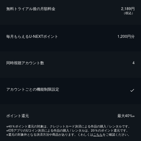
無料トライアル後の⽉額料金
2,189円
（税込）
毎⽉もらえるU-NEXTポイント
1,200円分
同時視聴アカウント数
4
アカウントごとの機能制限設定
ポイント還元
最⼤40%
※
※
40％ポイント還元の対象は、クレジットカード決済による作品の購入 / レンタルです。
※
iOSアプリのUコイン決済による作品の購入 / レンタルは、20％のポイント還元です。
※
還元の対象外となる決済方法や商品があります。くわしくは
こちら
をご確認ください。