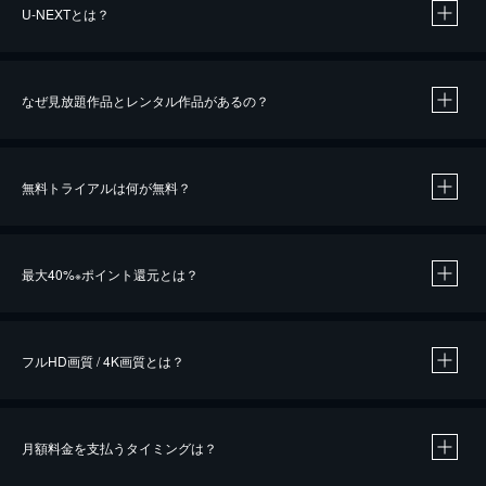
U-NEXTとは？
なぜ見放題作品とレンタル作品があるの？
無料トライアルは何が無料？
※
最大40%
ポイント還元とは？
※
※
作品によって必要なポイントが異なります。
フルHD画質 / 4K画質とは？
月額料金を支払うタイミングは？
※
40％ポイント還元の対象は、クレジットカード決済による作品の購入 / レンタルです。
※
iOSアプリのUコイン決済による作品の購入 / レンタルは、20％のポイント還元です。
※
還元の対象外となる決済方法や商品があります。くわしくは
こちら
をご確認ください。