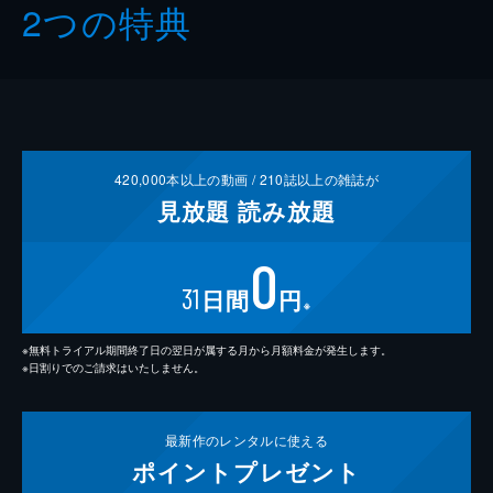
2つの特典
420,000
本以上の動画 /
210
誌以上の雑誌が
見放題
読み放題
0
31
日間
円
※
※無料トライアル期間終了日の翌日が属する月から月額料金が発生します。
※日割りでのご請求はいたしません。
最新作の
レンタルに使える
ポイント
プレゼント