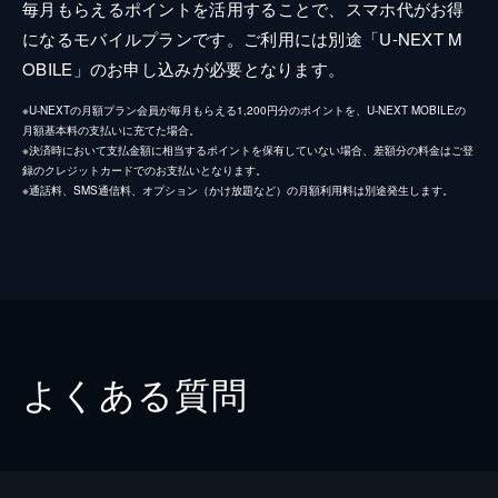
毎月もらえるポイントを活用することで、スマホ代がお得
になるモバイルプランです。ご利用には別途「U-NEXT M
OBILE」のお申し込みが必要となります。
※U-NEXTの月額プラン会員が毎月もらえる1,200円分のポイントを、U-NEXT MOBILEの
月額基本料の支払いに充てた場合。
※決済時において支払金額に相当するポイントを保有していない場合、差額分の料金はご登
録のクレジットカードでのお支払いとなります。
※通話料、SMS通信料、オプション（かけ放題など）の月額利用料は別途発生します。
よくある質問