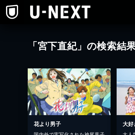
本文へスキップ
「宮下直紀」の検索結
花より男子
大好
国内外で実写化された神尾葉子
大人