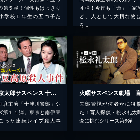
の第５弾！個性もはっきり
４弾！今作も「命」「家
小学校５年生の五つ子た
ど、人として大切な物
を...
西村京太郎サスペンス 十津川警部シリーズ11 南伊豆高原殺人事件
恒彦主演「十津川警部」シ
矢部警視が何者かに狙
ズ第１１弾。東京と南伊豆
た！盲人探偵・松永礼太
こった連続レイプ殺人事
査に挑むシリーズ第6弾