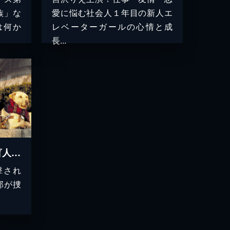
族」な
愛に悩む社会人１年目の新人エ
は何か
レベーターガールの心情と成
長...
火曜サスペンス劇場 盲人探偵・松永礼太郎 狙撃
撃され
郎が捜