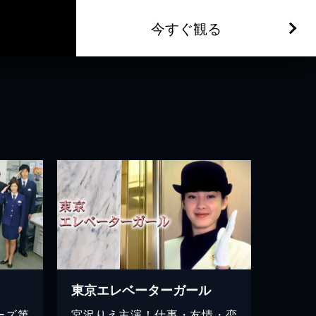
今すぐ観る
東京エレベーターガール
ーズ第
宮沢りえ主演！仕事・友情・恋