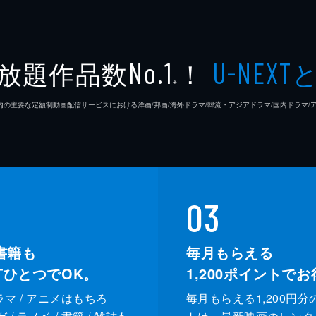
放題作品数
！
No.1
U-NEXT
※
26年7⽉ 国内の主要な定額制動画配信サービスにおける洋画/邦画/海外ドラマ/韓流・アジアドラマ/国内ドラ
03
書籍も
毎月もらえる
XTひとつでOK。
1,200
ポイントでお
ドラマ / アニメはもちろ
毎月もらえる1,200円分