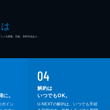
とは
マ/アニメを調査。別途、有料作品あり。
04
解約は
得に。
いつでもOK。
のポイン
U-NEXTの解約は、いつでも手続