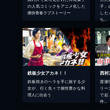
の人気コミックをアニメ化した
子」
痛快青春ラブストーリー
した
ち...
鉄板少女アカネ！！
鉄板焼きのヘラを手に旅する少
渡瀬
女が、行く先々で個性豊かな料
リー
理人に出会う
で起
件...