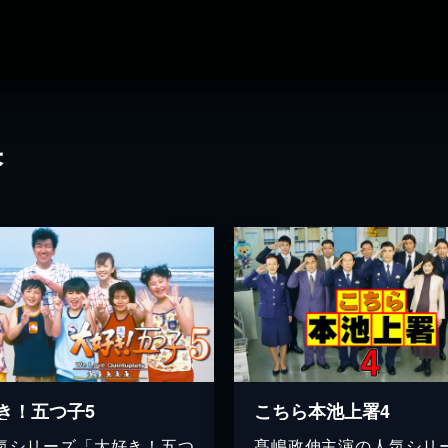
果
き！五つ子5
こちら本池上署4
気シリーズ「大好き！五つ
髙嶋政伸主演の人気シリ