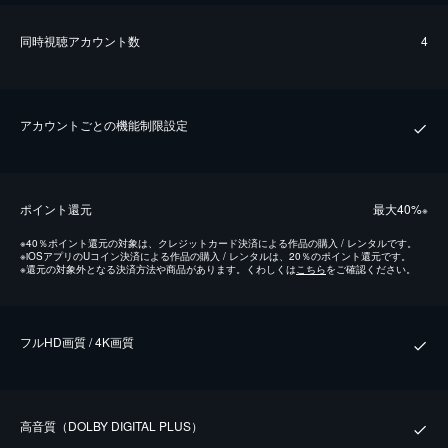
同時視聴アカウント数
4
アカウントごとの機能制限設定
ポイント還元
最⼤40%
※
※
40％ポイント還元の対象は、クレジットカード決済による作品の購入 / レンタルです。
※
iOSアプリのUコイン決済による作品の購入 / レンタルは、20％のポイント還元です。
※
還元の対象外となる決済方法や商品があります。くわしくは
こちら
をご確認ください。
フルHD画質 / 4K画質
⾼⾳質（DOLBY DIGITAL PLUS）