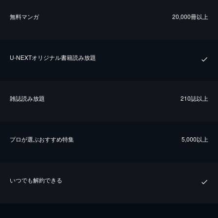
無料マンガ
20,000冊以上
U-NEXTオリジナル書籍読み放題
雑誌読み放題
210誌以上
プロが選ぶおすすめ特集
5,000以上
いつでも解約できる