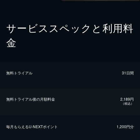
サービススペックと利用料
金
無料トライアル
31日間
無料トライアル後の⽉額料金
2,189円
（税込）
毎⽉もらえるU-NEXTポイント
1,200円分