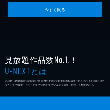
今すぐ観る
見放題作品数
！
No.1
※
とは
U-NEXT
※GEM Partners調べ/2026年7⽉ 国内の主要な定額制動画配信サービスにおける洋画/邦画/
海外ドラマ/韓流・アジアドラマ/国内ドラマ/アニメを調査。別途、有料作品あり。