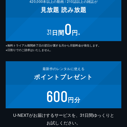
420,000
本以上の動画 /
210
誌以上の雑誌が
見放題
読み放題
0
31
日間
円
※
※無料トライアル期間終了日の翌日が属する月から月額料金が発生します。
※日割りでのご請求はいたしません。
最新作の
レンタルに使える
ポイント
プレゼント
600
円分
U-NEXTがお届けするサービスを、31日間ゆっくりと
お試しください。