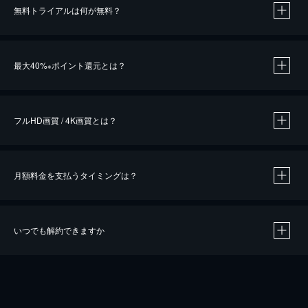
無料トライアルは何が無料？
※
最大40%
ポイント還元とは？
※
※
作品によって必要なポイントが異なります。
フルHD画質 / 4K画質とは？
月額料金を支払うタイミングは？
※
40％ポイント還元の対象は、クレジットカード決済による作品の購入 / レンタルです。
※
iOSアプリのUコイン決済による作品の購入 / レンタルは、20％のポイント還元です。
※
還元の対象外となる決済方法や商品があります。くわしくは
こちら
をご確認ください。
いつでも解約できますか