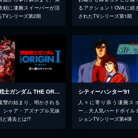
依頼に凄腕スイーパーが活
るアクション！OVAに続
るTVシリーズ第2期
されたTVシリーズ第1期
機動戦士ガンダム THE ORIGIN シャア・セイラ編 I 青い瞳のキャスバル
シティーハンター'91
復讐の始まり、明かされる
人々に寄り添う凄腕ス
。シャア・アズナブル兄妹
ー…大人気ハードボイル
劇と過去とは!?
ションTVシリーズ第4弾