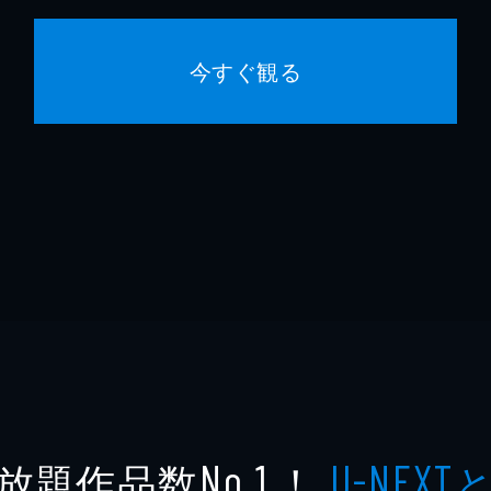
今すぐ観る
放題作品数
！
No.1
U-NEXT