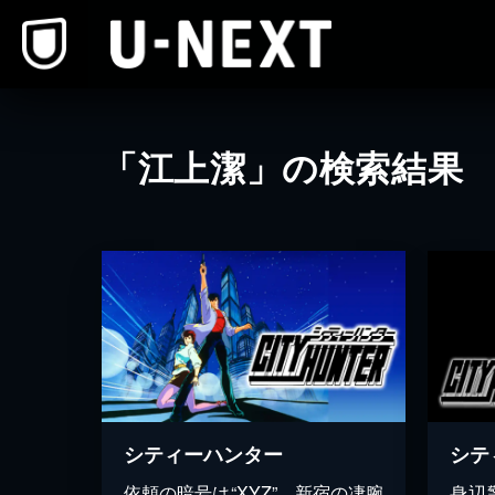
本文へスキップ
「江上潔」の検索結果
シティーハンター
シテ
依頼の暗号は“XYZ”…新宿の凄腕
身辺