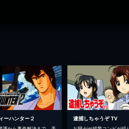
ィーハンター２
逮捕しちゃうぞ TV
警護から事件解決まで、美
お騒がせ婦警コンビが繰