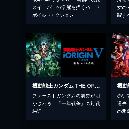
スイーパーの活躍を描くハード
女の
ボイルドアクション
躍す
機動戦士ガンダム THE ORIGIN V 激突 ルウム会戦
ファーストガンダムの前史が明
赤い
かされる！「一年戦争」の対戦
過去
秘話
の悲