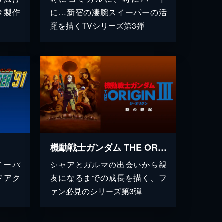
き製作
に…新宿の凄腕スイーパーの活
躍を描くTVシリーズ第3弾
機動戦士ガンダム THE ORIGIN シャア・セイラ編 III 暁の蜂起
イーパ
シャアとガルマの出会いから親
ドアク
友になるまでの成長を描く、フ
ァン必見のシリーズ第3弾