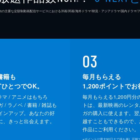
※
26年7⽉ 国内の主要な定額制動画配信サービスにおける洋画/邦画/海外ドラマ/韓流・アジアドラマ/国内ドラ
03
書籍も
毎月もらえる
XTひとつでOK。
1,200
ポイントでお
ドラマ / アニメはもちろ
毎月もらえる1,200円分
/ ラノベ / 書籍 / 雑誌も
トは、最新映画のレンタ
インアップ。あなたの好
ガの購入に使えます。翌
に、きっと出会えます。
越すこともできるので、
作品にご利用ください。
※
ポイントは最大90日まで持ち越し可能