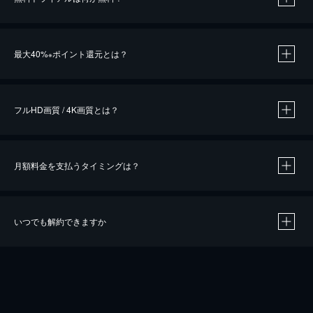
※
最大40%
ポイント還元とは？
※
※
作品によって必要なポイントが異なります。
フルHD画質 / 4K画質とは？
月額料金を支払うタイミングは？
※
40％ポイント還元の対象は、クレジットカード決済による作品の購入 / レンタルです。
※
iOSアプリのUコイン決済による作品の購入 / レンタルは、20％のポイント還元です。
※
還元の対象外となる決済方法や商品があります。くわしくは
こちら
をご確認ください。
いつでも解約できますか