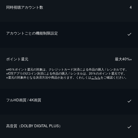
同時視聴アカウント数
4
アカウントごとの機能制限設定
ポイント還元
最⼤40%
※
※
40％ポイント還元の対象は、クレジットカード決済による作品の購入 / レンタルです。
※
iOSアプリのUコイン決済による作品の購入 / レンタルは、20％のポイント還元です。
※
還元の対象外となる決済方法や商品があります。くわしくは
こちら
をご確認ください。
フルHD画質 / 4K画質
⾼⾳質（DOLBY DIGITAL PLUS）