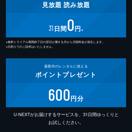
見放題
読み放題
0
31
日間
円
※
※無料トライアル期間終了日の翌日が属する月から月額料金が発生します。
※日割りでのご請求はいたしません。
最新作の
レンタルに使える
ポイント
プレゼント
600
円分
U-NEXTがお届けするサービスを、31日間ゆっくりと
お試しください。