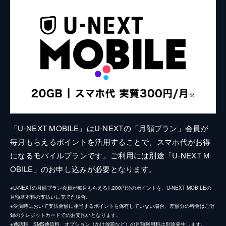
「U-NEXT MOBILE」はU-NEXTの「月額プラン」会員が
毎月もらえるポイントを活用することで、スマホ代がお得
になるモバイルプランです。ご利用には別途「U-NEXT M
OBILE」のお申し込みが必要となります。
※U-NEXTの月額プラン会員が毎月もらえる1,200円分のポイントを、U-NEXT MOBILEの
月額基本料の支払いに充てた場合。
※決済時において支払金額に相当するポイントを保有していない場合、差額分の料金はご登
録のクレジットカードでのお支払いとなります。
※通話料、SMS通信料、オプション（かけ放題など）の月額利用料は別途発生します。