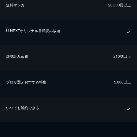
無料マンガ
20,000冊以上
U-NEXTオリジナル書籍読み放題
雑誌読み放題
210誌以上
プロが選ぶおすすめ特集
5,000以上
いつでも解約できる