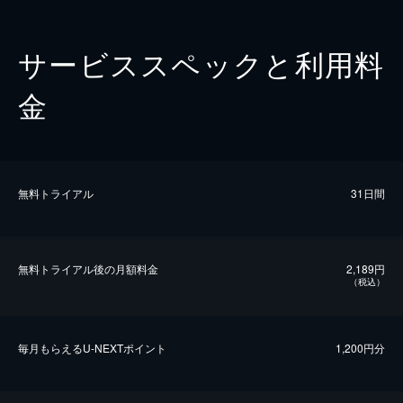
サービススペックと利用料
金
無料トライアル
31日間
無料トライアル後の⽉額料金
2,189円
（税込）
毎⽉もらえるU-NEXTポイント
1,200円分