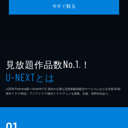
今すぐ観る
見放題作品数
！
No.1
※
とは
U-NEXT
※GEM Partners調べ/2026年7⽉ 国内の主要な定額制動画配信サービスにおける洋画/邦画/
海外ドラマ/韓流・アジアドラマ/国内ドラマ/アニメを調査。別途、有料作品あり。
01