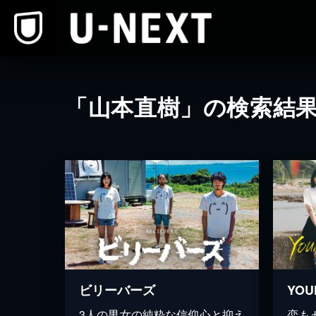
本文へスキップ
「山本直樹」の検索結
ビリーバーズ
YOU
3人の男女の純粋な信仰心と抑え
恋も