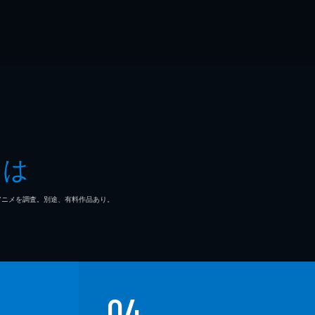
とは
マ/アニメを調査。別途、有料作品あり。
04