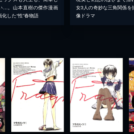
い…。山本直樹の傑作漫画
女3人の奇妙な三角関係を
画化した“性”春物語
像ドラマ