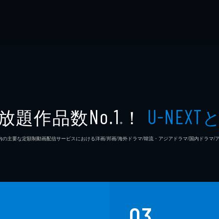
放題作品数
！
No.1
U-NEXT
※
26年7⽉ 国内の主要な定額制動画配信サービスにおける洋画/邦画/海外ドラマ/韓流・アジアドラマ/国内ドラ
03