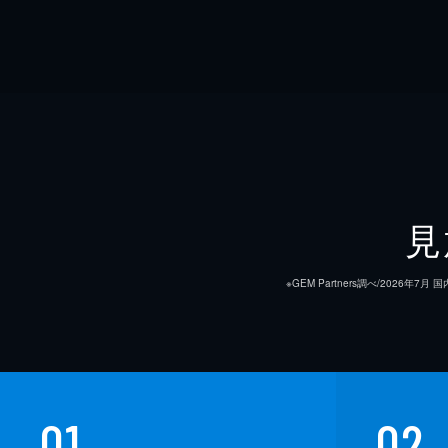
見
※GEM Partners調べ/20
01
02