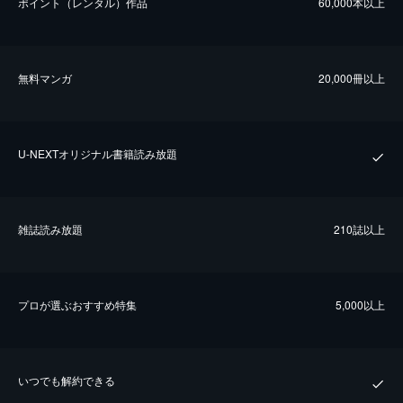
ポイント（レンタル）作品
60,000本以上
無料マンガ
20,000冊以上
U-NEXTオリジナル書籍読み放題
雑誌読み放題
210誌以上
プロが選ぶおすすめ特集
5,000以上
いつでも解約できる