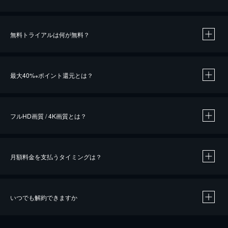
無料トライアルは何が無料？
※
最大40%
ポイント還元とは？
※
※
作品によって必要なポイントが異なります。
フルHD画質 / 4K画質とは？
月額料金を支払うタイミングは？
※
40％ポイント還元の対象は、クレジットカード決済による作品の購入 / レンタルです。
※
iOSアプリのUコイン決済による作品の購入 / レンタルは、20％のポイント還元です。
※
還元の対象外となる決済方法や商品があります。くわしくは
こちら
をご確認ください。
いつでも解約できますか