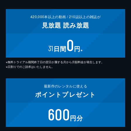
420,000
本以上の動画 /
210
誌以上の雑誌が
見放題
読み放題
0
31
日間
円
※
※無料トライアル期間終了日の翌日が属する月から月額料金が発生します。
※日割りでのご請求はいたしません。
最新作の
レンタルに使える
ポイント
プレゼント
600
円分