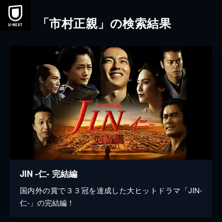
本文へスキップ
「市村正親」の検索結果
JIN -仁- 完結編
国内外の賞で３３冠を達成した大ヒットドラマ「JIN-
仁-」の完結編！