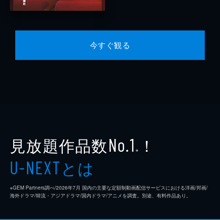
今すぐ観る
見放題作品数
！
No.1
※
とは
U-NEXT
※GEM Partners調べ/2026年7⽉ 国内の主要な定額制動画配信サービスにおける洋画/邦画/
海外ドラマ/韓流・アジアドラマ/国内ドラマ/アニメを調査。別途、有料作品あり。