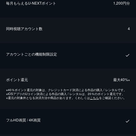
毎⽉もらえるU-NEXTポイント
1,200円分
同時視聴アカウント数
4
アカウントごとの機能制限設定
ポイント還元
最⼤40%
※
※
40％ポイント還元の対象は、クレジットカード決済による作品の購入 / レンタルです。
※
iOSアプリのUコイン決済による作品の購入 / レンタルは、20％のポイント還元です。
※
還元の対象外となる決済方法や商品があります。くわしくは
こちら
をご確認ください。
フルHD画質 / 4K画質