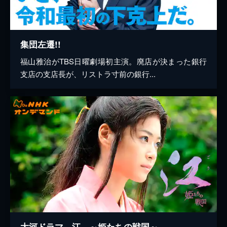
集団左遷!!
福山雅治がTBS日曜劇場初主演。廃店が決まった銀行
支店の支店長が、リストラ寸前の銀行...
大河ドラマ 江 ～姫たちの戦国～