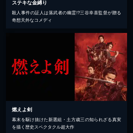
ステキな金縛り
殺人事件の証人は落武者の幽霊!?三谷幸喜監督が贈る
奇想天外なコメディ
燃えよ剣
幕末を駆け抜けた新選組・土方歳三の知られざる真実
を描く歴史スペクタクル超大作