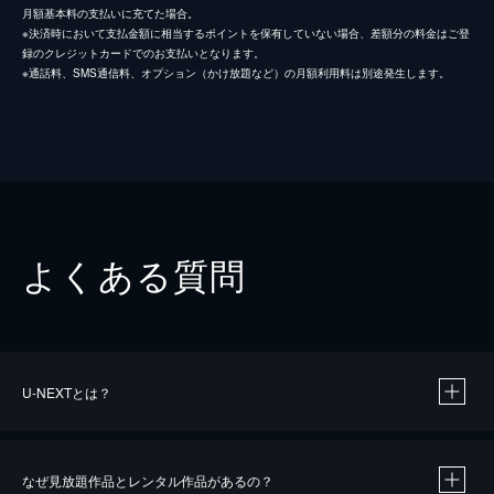
月額基本料の支払いに充てた場合。
※決済時において支払金額に相当するポイントを保有していない場合、差額分の料金はご登
録のクレジットカードでのお支払いとなります。
※通話料、SMS通信料、オプション（かけ放題など）の月額利用料は別途発生します。
よくある質問
U-NEXTとは？
なぜ見放題作品とレンタル作品があるの？