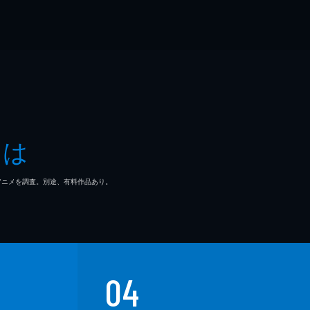
とは
マ/アニメを調査。別途、有料作品あり。
04