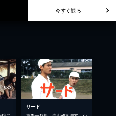
今すぐ観る
サード
病院に
東陽一監督、寺山修司脚本。少