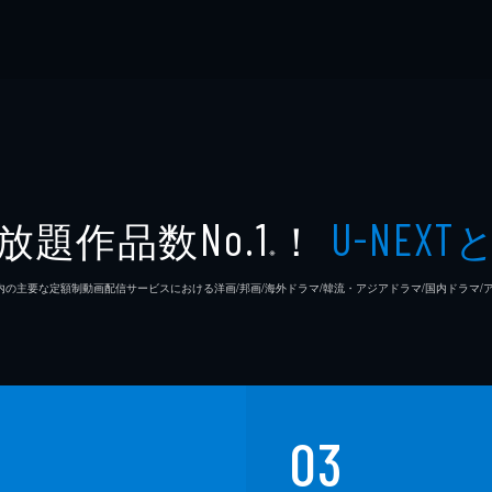
放題作品数
！
No.1
U-NEXT
※
26年7⽉ 国内の主要な定額制動画配信サービスにおける洋画/邦画/海外ドラマ/韓流・アジアドラマ/国内ドラ
03