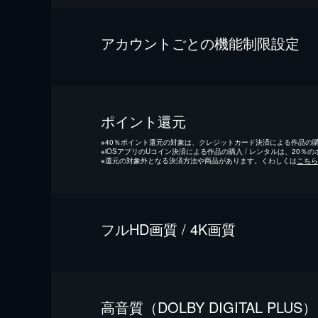
アカウントごとの機能制限設定
ポイント還元
※
40％ポイント還元の対象は、クレジットカード決済による作品の購入
※
iOSアプリのUコイン決済による作品の購入 / レンタルは、20％
※
還元の対象外となる決済方法や商品があります。くわしくは
こちら
フルHD画質 / 4K画質
⾼⾳質（DOLBY DIGITAL PLUS）