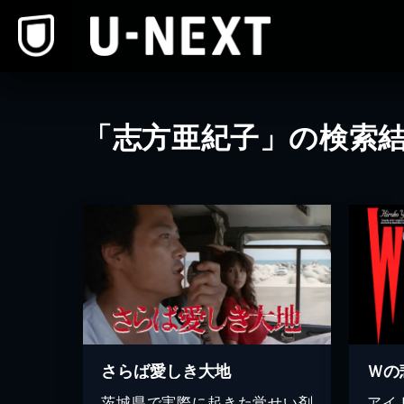
本文へスキップ
「志方亜紀子」の検索
さらば愛しき大地
Ｗの
茨城県で実際に起きた覚せい剤
アイ