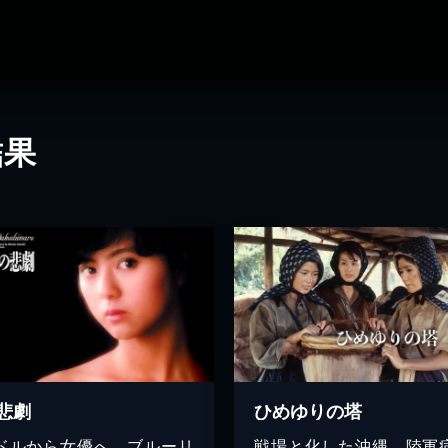
結果
悲劇
ひめゆりの塔
ドルから女優へ。ブルーリ
戦場と化した沖縄、陸軍