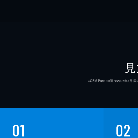
見
※GEM Partners調べ/20
01
02