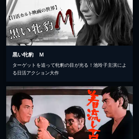
黒い牝豹 Ｍ
ターゲットを追って牝豹の目が光る！池玲子主演によ
る日活アクション大作