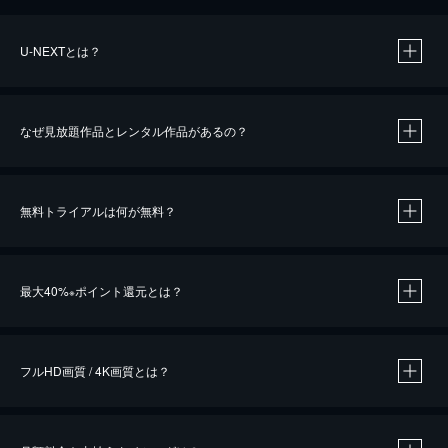
U-NEXTとは？
なぜ見放題作品とレンタル作品があるの？
無料トライアルは何が無料？
※
最大40%
ポイント還元とは？
※
※
作品によって必要なポイントが異なります。
フルHD画質 / 4K画質とは？