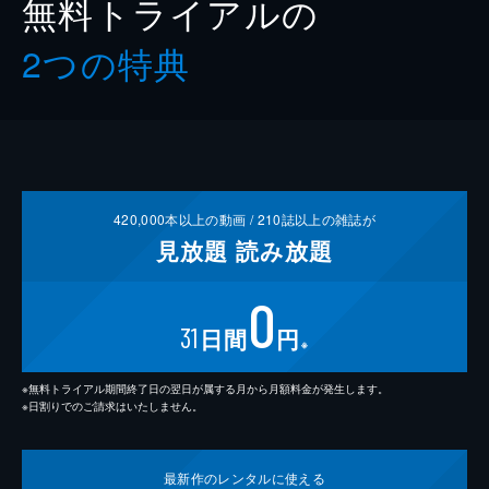
無料トライアルの
2つの特典
420,000
本以上の動画 /
210
誌以上の雑誌が
見放題
読み放題
0
31
日間
円
※
※無料トライアル期間終了日の翌日が属する月から月額料金が発生します。
※日割りでのご請求はいたしません。
最新作の
レンタルに使える