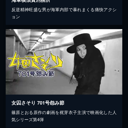
反逆精神旺盛な男が海軍内部で暴れまくる痛快アクシ
ョン
女囚さそり 701号怨み節
篠原とおる原作の劇画を梶芽衣子主演で映画化した人
気シリーズ第4弾