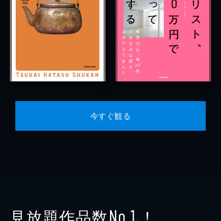
今すぐ観る
見放題作品数
！
No.1