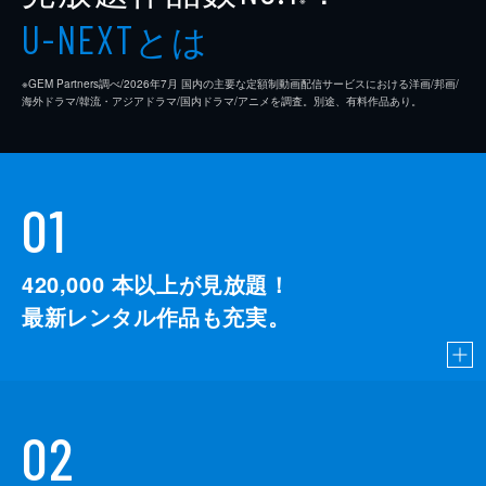
※
とは
U-NEXT
※GEM Partners調べ/2026年7⽉ 国内の主要な定額制動画配信サービスにおける洋画/邦画/
海外ドラマ/韓流・アジアドラマ/国内ドラマ/アニメを調査。別途、有料作品あり。
01
420,000
本以上が見放題！
最新レンタル作品も充実。
02