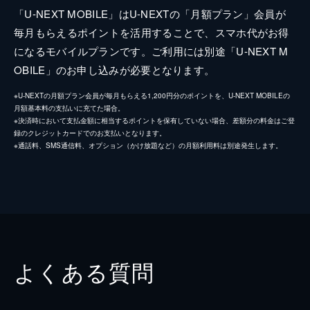
「U-NEXT MOBILE」はU-NEXTの「月額プラン」会員が
毎月もらえるポイントを活用することで、スマホ代がお得
になるモバイルプランです。ご利用には別途「U-NEXT M
OBILE」のお申し込みが必要となります。
※U-NEXTの月額プラン会員が毎月もらえる1,200円分のポイントを、U-NEXT MOBILEの
月額基本料の支払いに充てた場合。
※決済時において支払金額に相当するポイントを保有していない場合、差額分の料金はご登
録のクレジットカードでのお支払いとなります。
※通話料、SMS通信料、オプション（かけ放題など）の月額利用料は別途発生します。
よくある質問