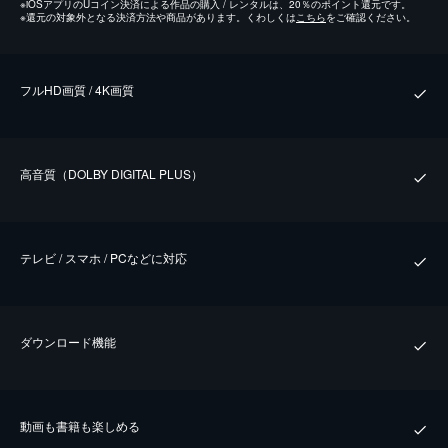
※
iOSアプリのUコイン決済による作品の購入 / レンタルは、20％のポイント還元です。
※
還元の対象外となる決済方法や商品があります。くわしくは
こちら
をご確認ください。
フルHD画質 / 4K画質
⾼⾳質（DOLBY DIGITAL PLUS）
テレビ / スマホ / PCなどに対応
ダウンロード機能
動画も書籍も楽しめる