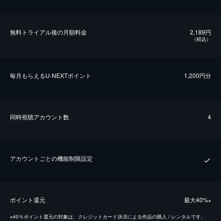
無料トライアル後の⽉額料金
2,189円
（税込）
毎⽉もらえるU-NEXTポイント
1,200円分
同時視聴アカウント数
4
アカウントごとの機能制限設定
ポイント還元
最⼤40%
※
※
40％ポイント還元の対象は、クレジットカード決済による作品の購入 / レンタルです。