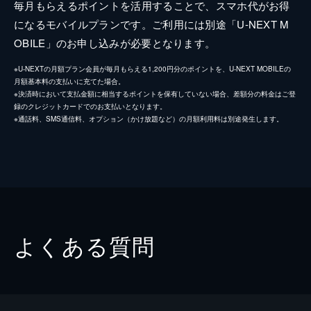
毎月もらえるポイントを活用することで、スマホ代がお得
になるモバイルプランです。ご利用には別途「U-NEXT M
OBILE」のお申し込みが必要となります。
※U-NEXTの月額プラン会員が毎月もらえる1,200円分のポイントを、U-NEXT MOBILEの
月額基本料の支払いに充てた場合。
※決済時において支払金額に相当するポイントを保有していない場合、差額分の料金はご登
録のクレジットカードでのお支払いとなります。
※通話料、SMS通信料、オプション（かけ放題など）の月額利用料は別途発生します。
よくある質問