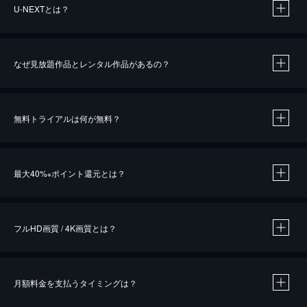
U-NEXTとは？
なぜ見放題作品とレンタル作品があるの？
無料トライアルは何が無料？
※
最大40%
ポイント還元とは？
※
※
作品によって必要なポイントが異なります。
フルHD画質 / 4K画質とは？
月額料金を支払うタイミングは？
※
40％ポイント還元の対象は、クレジットカード決済による作品の購入 / レンタルです。
※
iOSアプリのUコイン決済による作品の購入 / レンタルは、20％のポイント還元です。
※
還元の対象外となる決済方法や商品があります。くわしくは
こちら
をご確認ください。