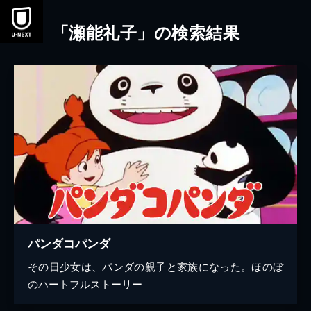
本文へスキップ
「瀬能礼子」の検索結果
パンダコパンダ
その日少女は、パンダの親子と家族になった。ほのぼ
のハートフルストーリー