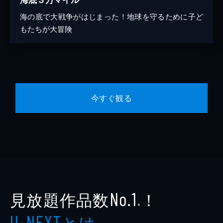
海の底で大戦争がはじまった！地球を守るために子ど
もたちが大冒険
今すぐ観る
見放題作品数
！
No.1
※
とは
U-NEXT