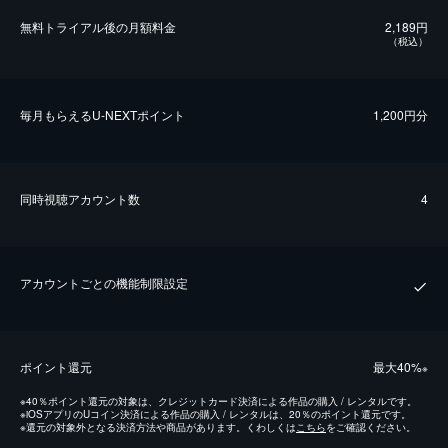
無料トライアル後の⽉額料金
2,189円
（税込）
毎⽉もらえるU-NEXTポイント
1,200円分
同時視聴アカウント数
4
アカウントごとの機能制限設定
ポイント還元
最⼤40%
※
※
40％ポイント還元の対象は、クレジットカード決済による作品の購入 / レンタルです。
※
iOSアプリのUコイン決済による作品の購入 / レンタルは、20％のポイント還元です。
※
還元の対象外となる決済方法や商品があります。くわしくは
こちら
をご確認ください。