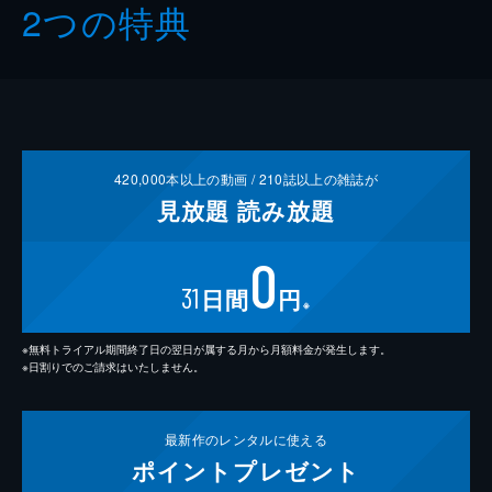
2つの特典
420,000
本以上の動画 /
210
誌以上の雑誌が
見放題
読み放題
0
31
日間
円
※
※無料トライアル期間終了日の翌日が属する月から月額料金が発生します。
※日割りでのご請求はいたしません。
最新作の
レンタルに使える
ポイント
プレゼント