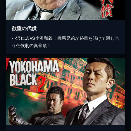
欲望の代償
小沢仁志VS小沢和義！極悪兄弟が跡目を賭けて殺し合
う任侠劇の真骨頂！