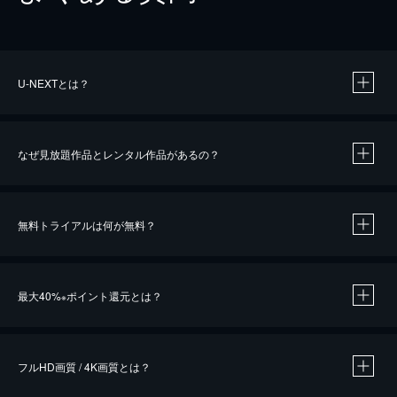
U-NEXTとは？
なぜ見放題作品とレンタル作品があるの？
無料トライアルは何が無料？
※
最大40%
ポイント還元とは？
※
※
作品によって必要なポイントが異なります。
フルHD画質 / 4K画質とは？