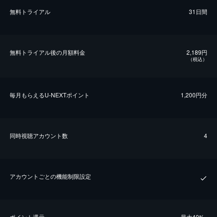
無料トライアル
31日間
無料トライアル後の⽉額料金
2,189円
（税込）
毎⽉もらえるU-NEXTポイント
1,200円分
同時視聴アカウント数
4
アカウントごとの機能制限設定
ポイント還元
最⼤40%