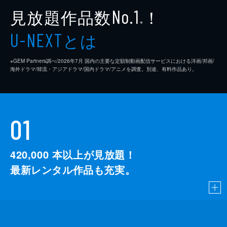
見放題作品数
！
No.1
※
とは
U-NEXT
※GEM Partners調べ/2026年7⽉ 国内の主要な定額制動画配信サービスにおける洋画/邦画/
海外ドラマ/韓流・アジアドラマ/国内ドラマ/アニメを調査。別途、有料作品あり。
01
420,000
本以上が見放題！
最新レンタル作品も充実。