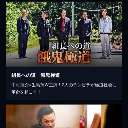
組長への道 餓鬼極道
中村龍介×生島翔W主演！2人のチンピラが極道社会に
革命を起こす！