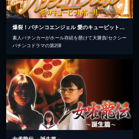
爆裂！パチンコエンジェル 愛のキューピットホール
素人パチンカーがホール存続を懸けて大勝負!セクシー
パチンコドラマの第2弾
女雀龍伝 ～誕生篇～