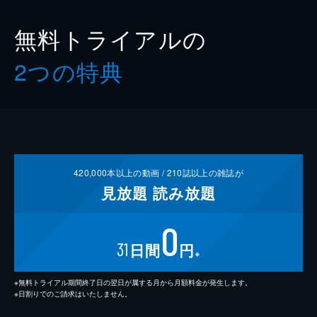
無料トライアルの
2つの特典
420,000
本以上の動画 /
210
誌以上の雑誌が
見放題
読み放題
0
31
日間
円
※
※無料トライアル期間終了日の翌日が属する月から月額料金が発生します。
※日割りでのご請求はいたしません。