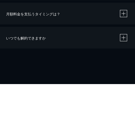
月額料金を支払うタイミングは？
※
40％ポイント還元の対象は、クレジットカード決済による作品の購入 / レンタルです。
※
iOSアプリのUコイン決済による作品の購入 / レンタルは、20％のポイント還元です。
※
還元の対象外となる決済方法や商品があります。くわしくは
こちら
をご確認ください。
いつでも解約できますか
こちら
ホーム
会社概要
プライバシー
お問い合わせ