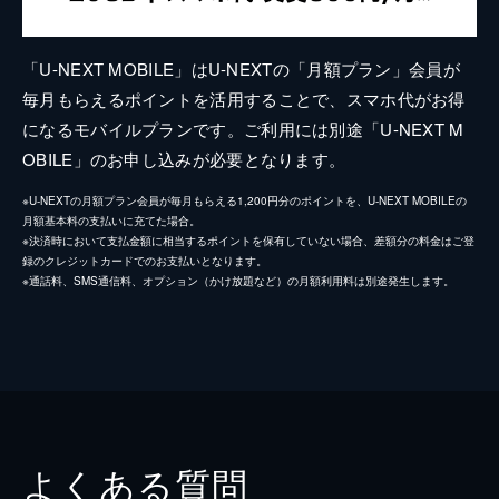
「U-NEXT MOBILE」はU-NEXTの「月額プラン」会員が
毎月もらえるポイントを活用することで、スマホ代がお得
になるモバイルプランです。ご利用には別途「U-NEXT M
OBILE」のお申し込みが必要となります。
※U-NEXTの月額プラン会員が毎月もらえる1,200円分のポイントを、U-NEXT MOBILEの
月額基本料の支払いに充てた場合。
※決済時において支払金額に相当するポイントを保有していない場合、差額分の料金はご登
録のクレジットカードでのお支払いとなります。
※通話料、SMS通信料、オプション（かけ放題など）の月額利用料は別途発生します。
よくある質問