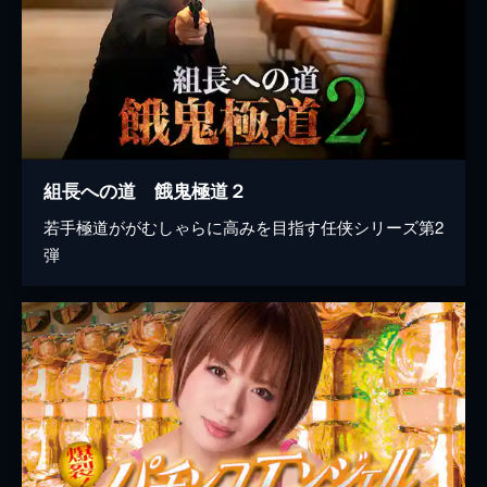
組長への道 餓鬼極道２
若手極道ががむしゃらに高みを目指す任侠シリーズ第2
弾