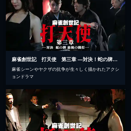
麻雀創世記 打天使 第三章 ―対決！蛇の牌 最後の闘打―
麻雀シーンやヤクザの抗争が生々しく描かれたアクシ
ョンドラマ