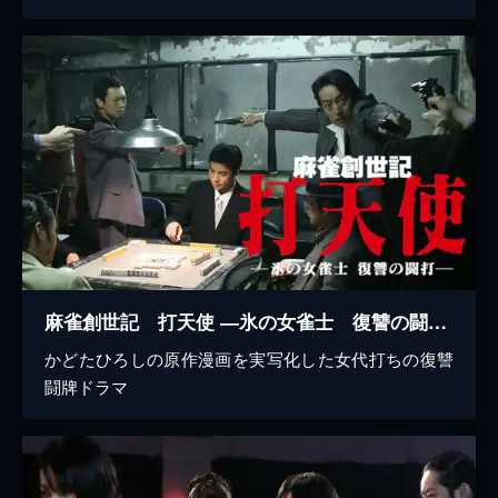
麻雀創世記 打天使 ―氷の女雀士 復讐の闘打―
かどたひろしの原作漫画を実写化した女代打ちの復讐
闘牌ドラマ