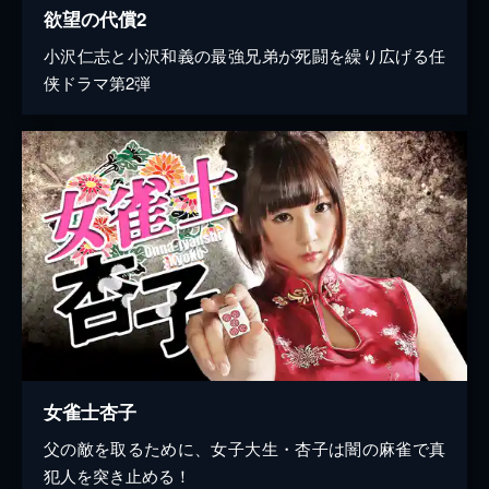
欲望の代償2
小沢仁志と小沢和義の最強兄弟が死闘を繰り広げる任
侠ドラマ第2弾
女雀士杏子
父の敵を取るために、女子大生・杏子は闇の麻雀で真
犯人を突き止める！