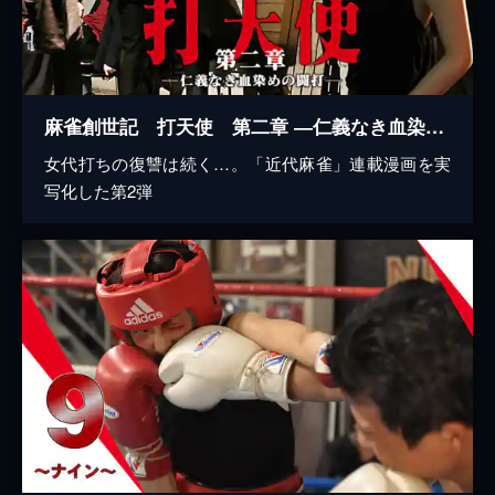
麻雀創世記 打天使 第二章 ―仁義なき血染めの闘打―
女代打ちの復讐は続く…。「近代麻雀」連載漫画を実
写化した第2弾