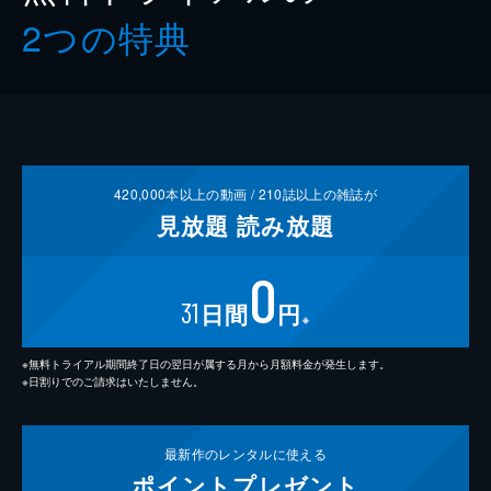
2つの特典
420,000
本以上の動画 /
210
誌以上の雑誌が
見放題
読み放題
0
31
日間
円
※
※無料トライアル期間終了日の翌日が属する月から月額料金が発生します。
※日割りでのご請求はいたしません。
最新作の
レンタルに使える
ポイント
プレゼント