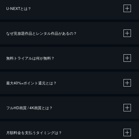
U-NEXTとは？
なぜ見放題作品とレンタル作品があるの？
無料トライアルは何が無料？
※
最大40%
ポイント還元とは？
※
※
作品によって必要なポイントが異なります。
フルHD画質 / 4K画質とは？
月額料金を支払うタイミングは？
※
40％ポイント還元の対象は、クレジットカード決済による作品の購入 / レンタルです。
※
iOSアプリのUコイン決済による作品の購入 / レンタルは、20％のポイント還元です。