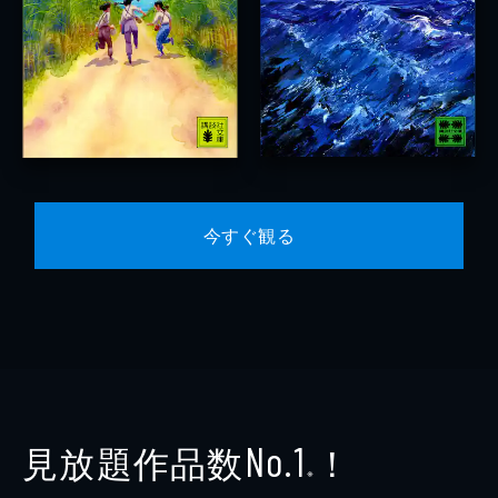
今すぐ観る
見放題作品数
！
No.1
※