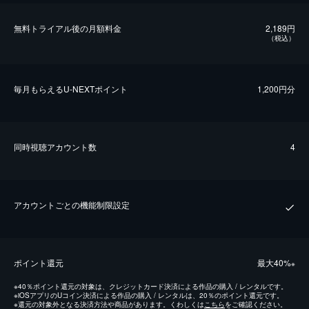
無料トライアル後の⽉額料金
2,189円
（税込）
毎⽉もらえるU-NEXTポイント
1,200円分
同時視聴アカウント数
4
アカウントごとの機能制限設定
ポイント還元
最⼤40%
※
※
40％ポイント還元の対象は、クレジットカード決済による作品の購入 / レンタルです。
※
iOSアプリのUコイン決済による作品の購入 / レンタルは、20％のポイント還元です。
※
還元の対象外となる決済方法や商品があります。くわしくは
こちら
をご確認ください。