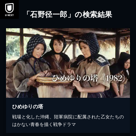
本文へスキップ
「石野径一郎」の検索結果
ひめゆりの塔
戦場と化した沖縄、陸軍病院に配属された乙女たちの
はかない青春を描く戦争ドラマ