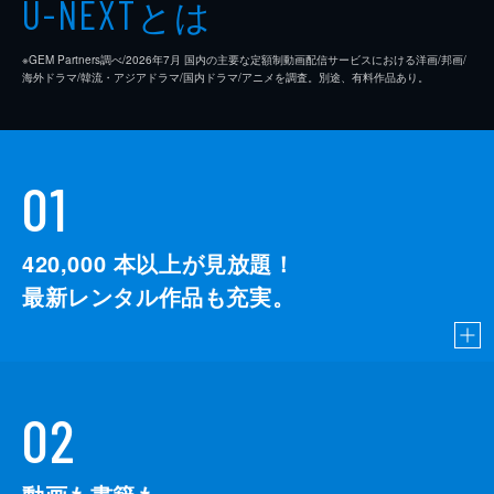
とは
U-NEXT
※GEM Partners調べ/2026年7⽉ 国内の主要な定額制動画配信サービスにおける洋画/邦画/
海外ドラマ/韓流・アジアドラマ/国内ドラマ/アニメを調査。別途、有料作品あり。
01
420,000
本以上が見放題！
最新レンタル作品も充実。
02