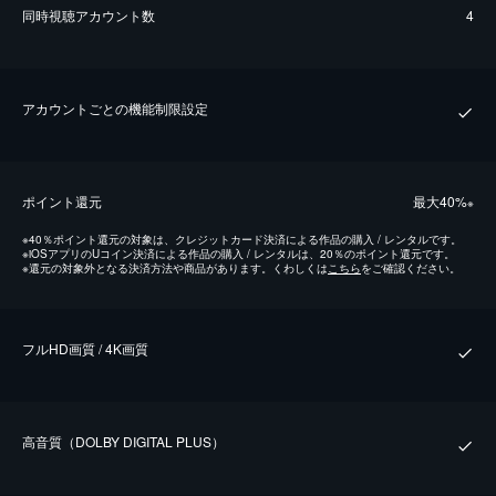
同時視聴アカウント数
4
アカウントごとの機能制限設定
ポイント還元
最⼤40%
※
※
40％ポイント還元の対象は、クレジットカード決済による作品の購入 / レンタルです。
※
iOSアプリのUコイン決済による作品の購入 / レンタルは、20％のポイント還元です。
※
還元の対象外となる決済方法や商品があります。くわしくは
こちら
をご確認ください。
フルHD画質 / 4K画質
⾼⾳質（DOLBY DIGITAL PLUS）