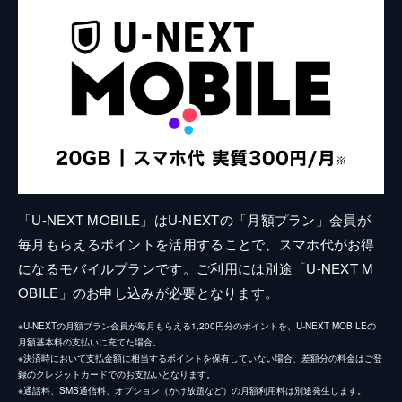
「U-NEXT MOBILE」はU-NEXTの「月額プラン」会員が
毎月もらえるポイントを活用することで、スマホ代がお得
になるモバイルプランです。ご利用には別途「U-NEXT M
OBILE」のお申し込みが必要となります。
※U-NEXTの月額プラン会員が毎月もらえる1,200円分のポイントを、U-NEXT MOBILEの
月額基本料の支払いに充てた場合。
※決済時において支払金額に相当するポイントを保有していない場合、差額分の料金はご登
録のクレジットカードでのお支払いとなります。
※通話料、SMS通信料、オプション（かけ放題など）の月額利用料は別途発生します。