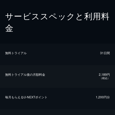
サービススペックと利用料
金
無料トライアル
31日間
無料トライアル後の⽉額料金
2,189円
（税込）
毎⽉もらえるU-NEXTポイント
1,200円分