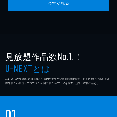
今すぐ観る
見放題作品数
！
No.1
※
とは
U-NEXT
※GEM Partners調べ/2026年7⽉ 国内の主要な定額制動画配信サービスにおける洋画/邦画/
海外ドラマ/韓流・アジアドラマ/国内ドラマ/アニメを調査。別途、有料作品あり。
01