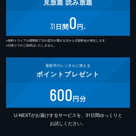
見放題
読み放題
0
31
日間
円
※
※無料トライアル期間終了日の翌日が属する月から月額料金が発生します。
※日割りでのご請求はいたしません。
最新作の
レンタルに使える
ポイント
プレゼント
600
円分
U-NEXTがお届けするサービスを、31日間ゆっくりと
お試しください。