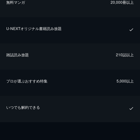
無料マンガ
20,000冊以上
U-NEXTオリジナル書籍読み放題
雑誌読み放題
210誌以上
プロが選ぶおすすめ特集
5,000以上
いつでも解約できる