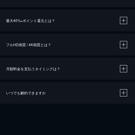
※
最大40%
ポイント還元とは？
※
※
作品によって必要なポイントが異なります。
フルHD画質 / 4K画質とは？
月額料金を支払うタイミングは？
※
40％ポイント還元の対象は、クレジットカード決済による作品の購入 / レンタルです。
※
iOSアプリのUコイン決済による作品の購入 / レンタルは、20％のポイント還元です。
※
還元の対象外となる決済方法や商品があります。くわしくは
こちら
をご確認ください。
いつでも解約できますか
こちら