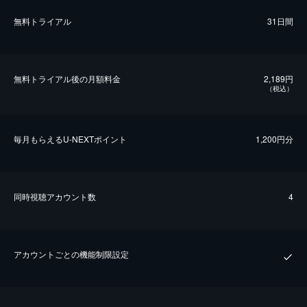
無料トライアル
31日間
無料トライアル後の⽉額料金
2,189円
（税込）
毎⽉もらえるU-NEXTポイント
1,200円分
同時視聴アカウント数
4
アカウントごとの機能制限設定