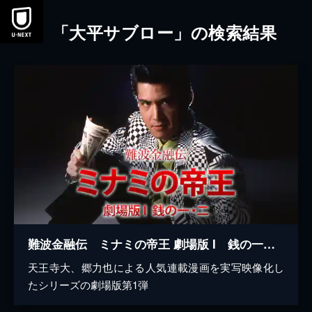
本文へスキップ
「大平サブロー」の検索結果
難波金融伝 ミナミの帝王 劇場版 I 銭の一・二
天王寺大、郷力也による人気連載漫画を実写映像化し
たシリーズの劇場版第1弾