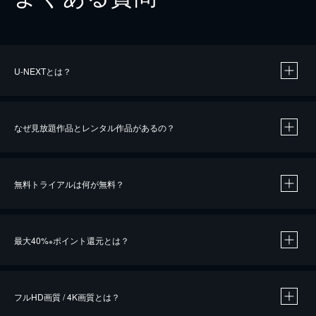
U-NEXTとは？
なぜ見放題作品とレンタル作品があるの？
無料トライアルは何が無料？
※
最大40%
ポイント還元とは？
※
※
作品によって必要なポイントが異なります。
フルHD画質 / 4K画質とは？