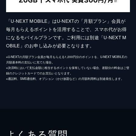
「U-NEXT MOBILE」はU-NEXTの「月額プラン」会員が
毎月もらえるポイントを活用することで、スマホ代がお得
になるモバイルプランです。ご利用には別途「U-NEXT M
OBILE」のお申し込みが必要となります。
※U-NEXTの月額プラン会員が毎月もらえる1,200円分のポイントを、U-NEXT MOBILEの
月額基本料の支払いに充てた場合。
※決済時において支払金額に相当するポイントを保有していない場合、差額分の料金はご登
録のクレジットカードでのお支払いとなります。
※通話料、SMS通信料、オプション（かけ放題など）の月額利用料は別途発生します。
よくある質問