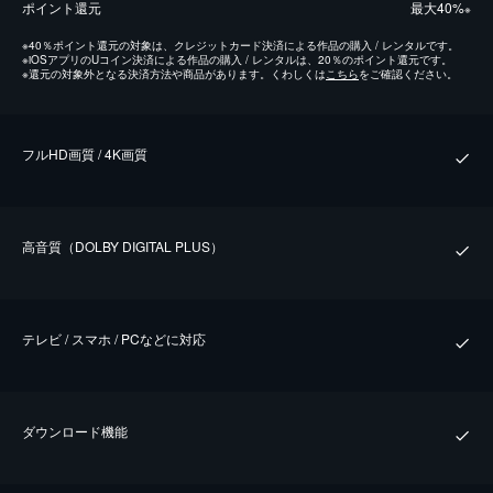
ポイント還元
最⼤40%
※
※
40％ポイント還元の対象は、クレジットカード決済による作品の購入 / レンタルです。
※
iOSアプリのUコイン決済による作品の購入 / レンタルは、20％のポイント還元です。
※
還元の対象外となる決済方法や商品があります。くわしくは
こちら
をご確認ください。
フルHD画質 / 4K画質
⾼⾳質（DOLBY DIGITAL PLUS）
テレビ / スマホ / PCなどに対応
ダウンロード機能