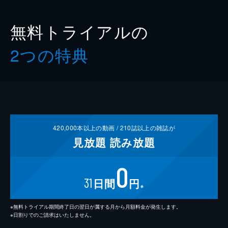
無料トライアルの
2つの特典
420,000
本以上の動画 /
210
誌以上の雑誌が
見放題
読み放題
0
31
日間
円
※
※無料トライアル期間終了日の翌日が属する月から月額料金が発生します。
※日割りでのご請求はいたしません。