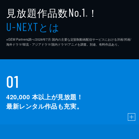
見放題作品数
！
No.1
※
とは
U-NEXT
※GEM Partners調べ/2026年7⽉ 国内の主要な定額制動画配信サービスにおける洋画/邦画/
海外ドラマ/韓流・アジアドラマ/国内ドラマ/アニメを調査。別途、有料作品あり。
01
420,000
本以上が見放題！
最新レンタル作品も充実。