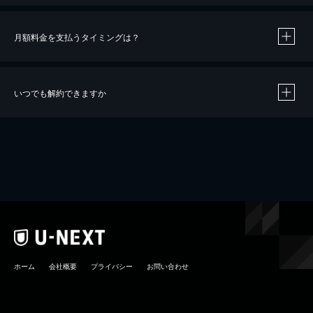
月額料金を支払うタイミングは？
※
40％ポイント還元の対象は、クレジットカード決済による作品の購入 / レンタルです。
※
iOSアプリのUコイン決済による作品の購入 / レンタルは、20％のポイント還元です。
※
還元の対象外となる決済方法や商品があります。くわしくは
こちら
をご確認ください。
いつでも解約できますか
こちら
ホーム
会社概要
プライバシー
お問い合わせ