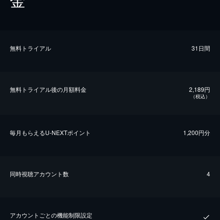
無料トライアル
31日間
無料トライアル後の⽉額料金
2,189円
（税込）
毎⽉もらえるU-NEXTポイント
1,200円分
同時視聴アカウント数
4
アカウントごとの機能制限設定