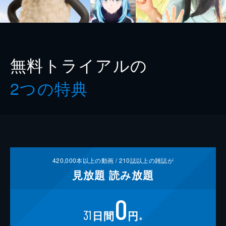
無料トライアルの
2つの特典
420,000
本以上の動画 /
210
誌以上の雑誌が
見放題
読み放題
0
31
日間
円
※