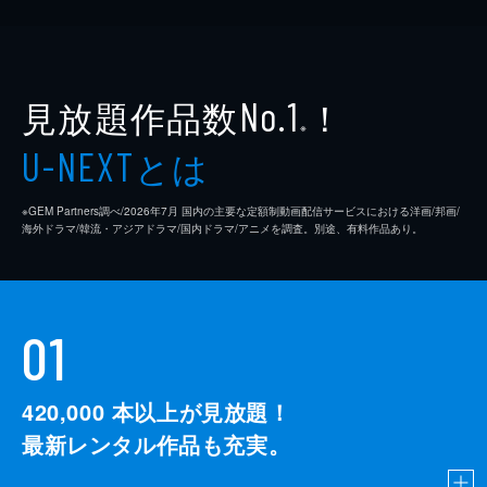
見放題作品数
！
No.1
※
とは
U-NEXT
※GEM Partners調べ/2026年7⽉ 国内の主要な定額制動画配信サービスにおける洋画/邦画/
海外ドラマ/韓流・アジアドラマ/国内ドラマ/アニメを調査。別途、有料作品あり。
01
420,000
本以上が見放題！
最新レンタル作品も充実。