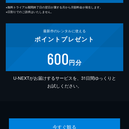
※無料トライアル期間終了日の翌日が属する月から月額料金が発生します。
※日割りでのご請求はいたしません。
最新作の
レンタルに使える
ポイント
プレゼント
600
円分
U-NEXTがお届けするサービスを、31日間ゆっくりと
お試しください。
今すぐ観る