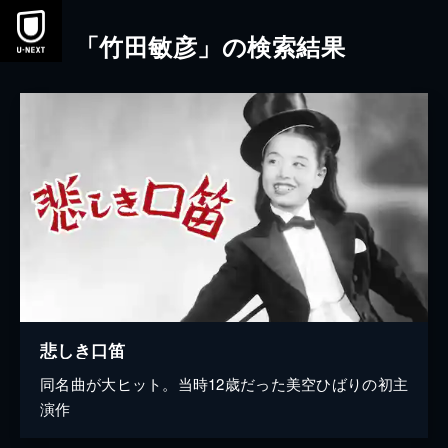
本文へスキップ
「竹田敏彦」の検索結果
悲しき口笛
同名曲が大ヒット。当時12歳だった美空ひばりの初主
演作