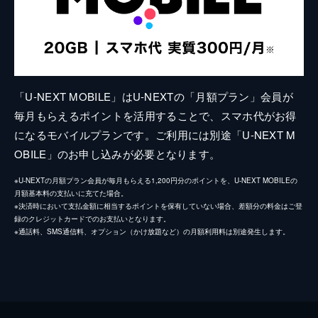
「U-NEXT MOBILE」はU-NEXTの「月額プラン」会員が
毎月もらえるポイントを活用することで、スマホ代がお得
になるモバイルプランです。ご利用には別途「U-NEXT M
OBILE」のお申し込みが必要となります。
※U-NEXTの月額プラン会員が毎月もらえる1,200円分のポイントを、U-NEXT MOBILEの
月額基本料の支払いに充てた場合。
※決済時において支払金額に相当するポイントを保有していない場合、差額分の料金はご登
録のクレジットカードでのお支払いとなります。
※通話料、SMS通信料、オプション（かけ放題など）の月額利用料は別途発生します。