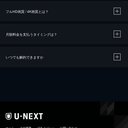
フルHD画質 / 4K画質とは？
月額料金を支払うタイミングは？
※
40％ポイント還元の対象は、クレジットカード決済による作品の購入 / レンタルです。
※
iOSアプリのUコイン決済による作品の購入 / レンタルは、20％のポイント還元です。
※
還元の対象外となる決済方法や商品があります。くわしくは
こちら
をご確認ください。
いつでも解約できますか
こちら