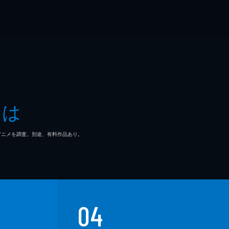
とは
マ/アニメを調査。別途、有料作品あり。
04