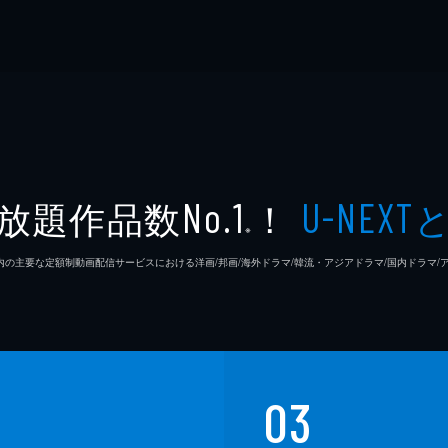
放題作品数
！
No.1
U-NEXT
※
26年7⽉ 国内の主要な定額制動画配信サービスにおける洋画/邦画/海外ドラマ/韓流・アジアドラマ/国内ドラ
03