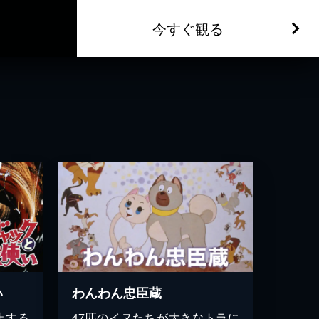
今すぐ観る
い
わんわん忠臣蔵
止する
47匹のイヌたちが大きなトラに