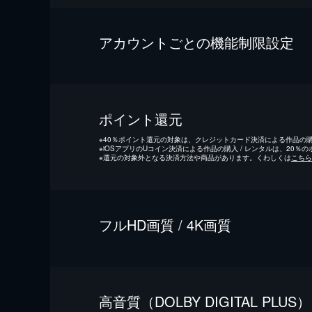
アカウントごとの機能制限設定
ポイント還元
※
40％ポイント還元の対象は、クレジットカード決済による作品の購入
※
iOSアプリのUコイン決済による作品の購入 / レンタルは、20％
※
還元の対象外となる決済方法や商品があります。くわしくは
こちら
フルHD画質 / 4K画質
⾼⾳質（DOLBY DIGITAL PLUS）