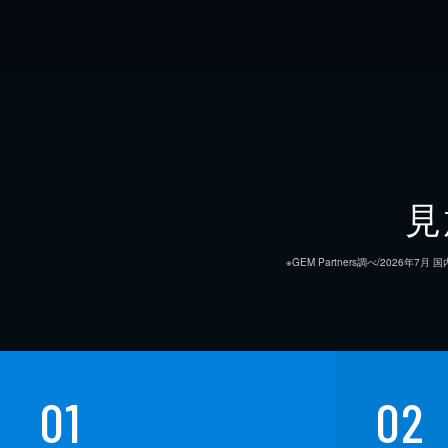
見
※GEM Partners調べ/20
01
02