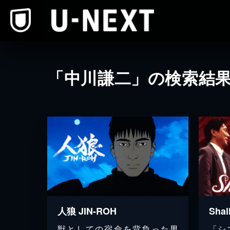
本文へスキップ
「中川謙二」の検索結
人狼 JIN-ROH
Sha
獣としての宿命を背負った男
「シ