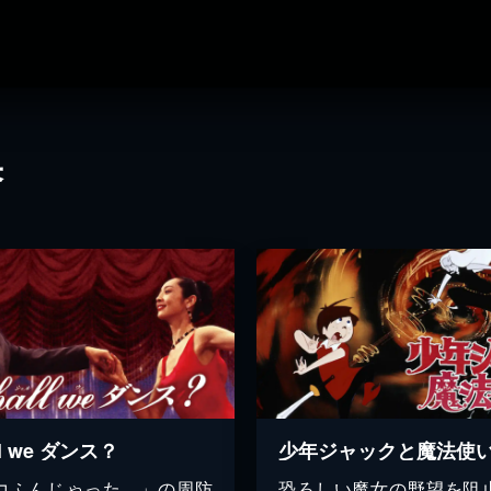
果
ll we ダンス？
少年ジャックと魔法使
コふんじゃった。」の周防
恐ろしい魔女の野望を阻