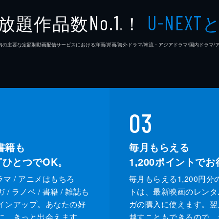
放題作品数
！
No.1
U-NEXT
※
26年7⽉ 国内の主要な定額制動画配信サービスにおける洋画/邦画/海外ドラマ/韓流・アジアドラマ/国内ドラ
03
書籍も
毎月もらえる
XTひとつでOK。
1,200
ポイントでお
ドラマ / アニメはもちろ
毎月もらえる1,200円分
/ ラノベ / 書籍 / 雑誌も
トは、最新映画のレンタ
インアップ。あなたの好
ガの購入に使えます。翌
に、きっと出会えます。
越すこともできるので、