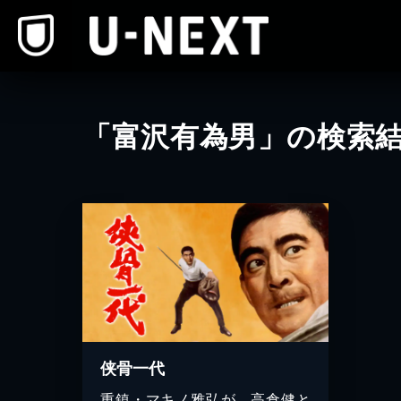
本文へスキップ
「富沢有為男」の検索
侠骨一代
重鎮・マキノ雅弘が、高倉健と