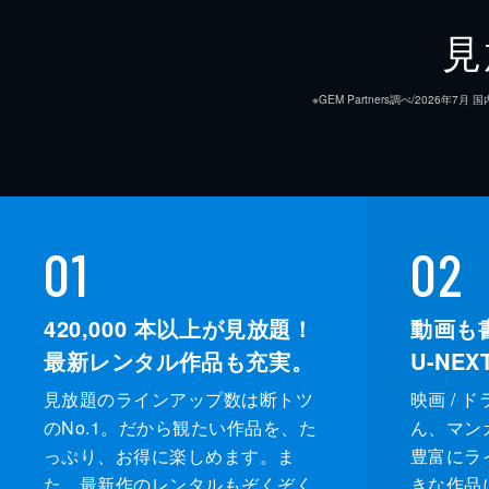
見
※GEM Partners調べ/20
01
02
420,000
本以上が見放題！
動画も
最新レンタル作品も充実。
U-NE
見放題のラインアップ数は断トツ
映画 / 
のNo.1。だから観たい作品を、た
ん、マンガ 
っぷり、お得に楽しめます。ま
豊富にラ
た、最新作のレンタルもぞくぞく
きな作品