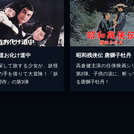
道お化け道中
昭和残侠伝 唐獅子牡丹
探して旅する少女が、妖怪
高倉健主演の任侠映画シ
の手を借りて大冒険！「妖
第2弾。子供の涙に、斬っ
部作」の第3弾
る唐獅子牡丹！