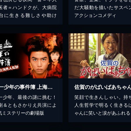
医者＝ハンドクが、大病院
だ大騒動を描いたサスペ
台に生きる難しさや助け
アクションコメディ
金田一少年の事件簿 上海魚人伝説
佐賀のがばいばあちゃ
一少年、最後の謎に挑む！
笑顔で生きんしゃい。持
剛＆ともさかりえ共演によ
人生哲学で明るく生きる
気ミステリーの劇場版
ゃんに笑いと涙があふれる