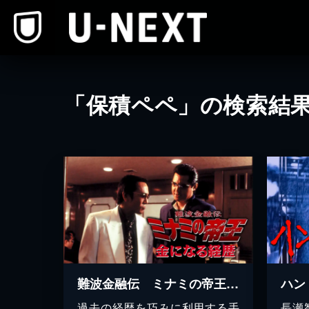
本文へスキップ
「保積ペペ」の検索結
難波金融伝 ミナミの帝王32 金になる経歴
ハンド
過去の経歴を巧みに利用する手
長瀬