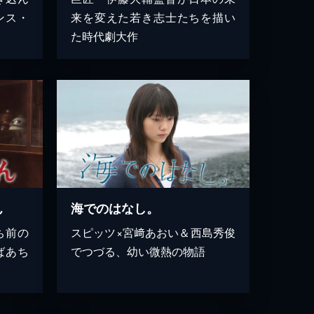
ンス・
来を変えた若き志士たちを描い
た時代劇大作
ん
海でのはなし。
ち前の
スピッツ×宮﨑あおい＆西島秀俊
ばあち
でつづる、幼い微熱の物語