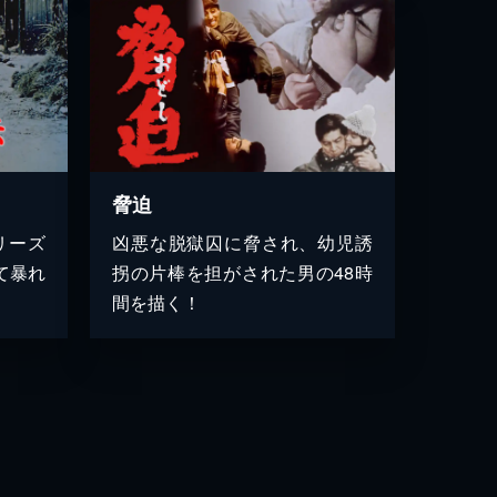
脅迫
リーズ
凶悪な脱獄囚に脅され、幼児誘
て暴れ
拐の片棒を担がされた男の48時
間を描く！