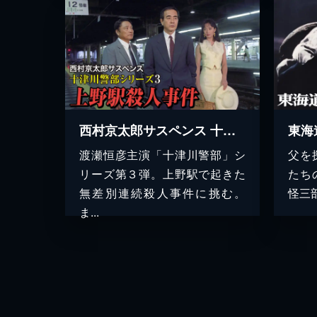
西村京太郎サスペンス 十津川警部シリーズ3 上野駅殺人事件
東海
渡瀬恒彦主演「十津川警部」シ
父を
リーズ第３弾。上野駅で起きた
たち
無差別連続殺人事件に挑む。
怪三
ま...