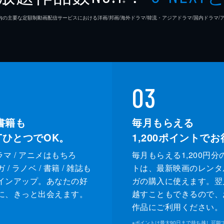
※
26年7⽉ 国内の主要な定額制動画配信サービスにおける洋画/邦画/海外ドラマ/韓流・アジアドラマ/国内ドラ
03
書籍も
毎月もらえる
XTひとつでOK。
1,200
ポイントでお
ドラマ / アニメはもちろ
毎月もらえる1,200円分
/ ラノベ / 書籍 / 雑誌も
トは、最新映画のレンタ
インアップ。あなたの好
ガの購入に使えます。翌
に、きっと出会えます。
越すこともできるので、
作品にご利用ください。
※
ポイントは最大90日まで持ち越し可能