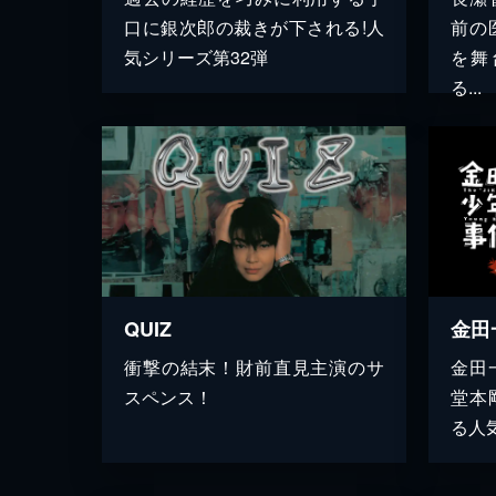
口に銀次郎の裁きが下される!人
前の
気シリーズ第32弾
を舞
る...
QUIZ
衝撃の結末！財前直見主演のサ
金田
スペンス！
堂本
る人