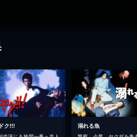
果
ク!!!
溺れる魚
智也演じる狭間一番＝半人
警察、企業、ヤクザを巻