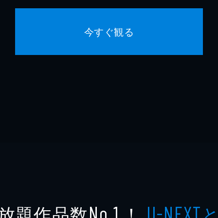
今すぐ観る
放題作品数
！
No.1
U-NEXT