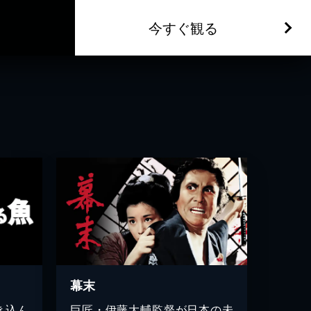
今すぐ観る
幕末
き込ん
巨匠・伊藤大輔監督が日本の未