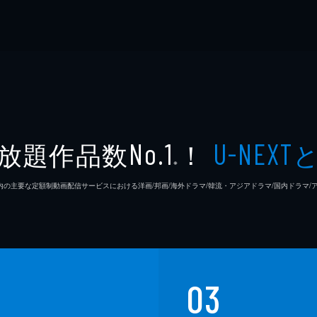
放題作品数
！
No.1
U-NEXT
※
26年7⽉ 国内の主要な定額制動画配信サービスにおける洋画/邦画/海外ドラマ/韓流・アジアドラマ/国内ドラ
03