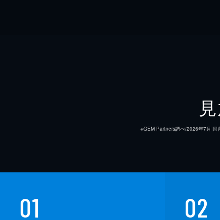
見
※GEM Partners調べ/20
01
02