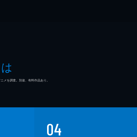
とは
マ/アニメを調査。別途、有料作品あり。
04