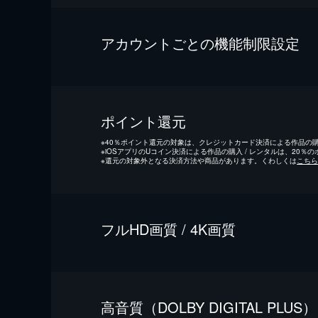
アカウントごとの機能制限設定
ポイント還元
※
40％ポイント還元の対象は、クレジットカード決済による作品の購入
※
iOSアプリのUコイン決済による作品の購入 / レンタルは、20％
※
還元の対象外となる決済方法や商品があります。くわしくは
こちら
フルHD画質 / 4K画質
⾼⾳質（DOLBY DIGITAL PLUS）