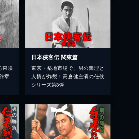
日本侠客伝 関東篇
る東映
東京・築地市場で、男の義理と
終章
人情が炸裂！高倉健主演の任侠
シリーズ第3弾