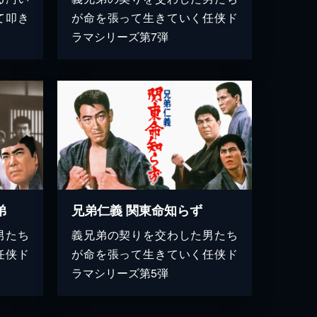
て叩き
が命を張って生きていく任侠ド
ラマシリーズ第7弾
弟
兄弟仁義 関東命知らず
男たち
義兄弟の契りを交わした男たち
任侠ド
が命を張って生きていく任侠ド
ラマシリーズ第5弾