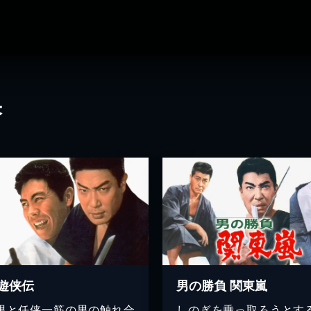
果
遊侠伝
男の勝負 関東嵐
男と任侠一筋の男の触れ合
しのぎを乗っ取ろうとす