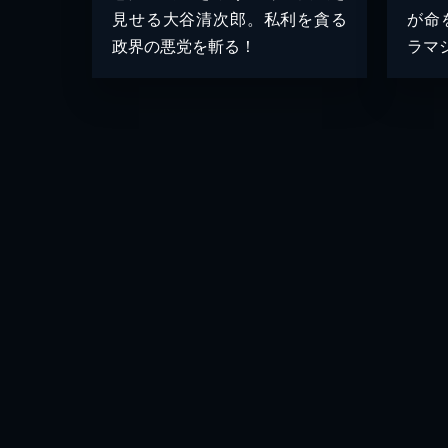
見せる大谷清次郎。私利を貪る
が命
政界の悪党を斬る！
ラマ