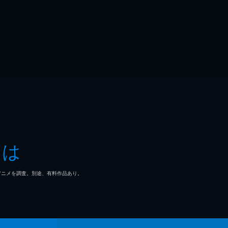
とは
マ/アニメを調査。別途、有料作品あり。