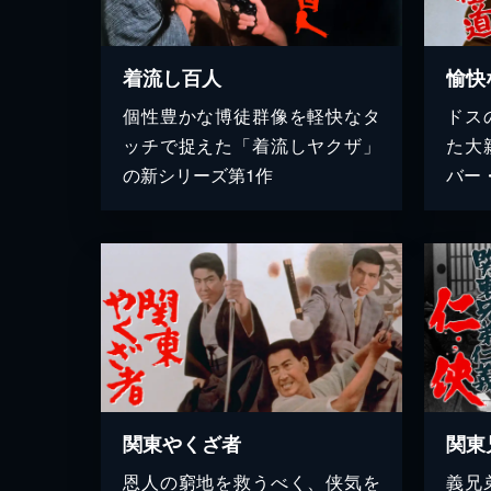
着流し百人
愉快
個性豊かな博徒群像を軽快なタ
ドス
ッチで捉えた「着流しヤクザ」
た大
の新シリーズ第1作
バー
関東やくざ者
関東
恩人の窮地を救うべく、侠気を
義兄