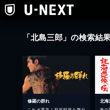
本文へスキップ
「北島三郎」の検索結
修羅の群れ
北海
これぞ男気！戦前戦後を舞台
海の