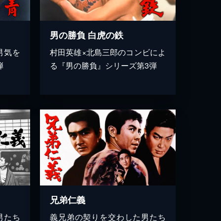
男の勝負 白虎の鉄
男気を
村田英雄×北島三郎のコンビによ
弾
る『男の勝負』シリーズ第3弾
兄弟仁義
男たち
義兄弟の契りを交わした男たち