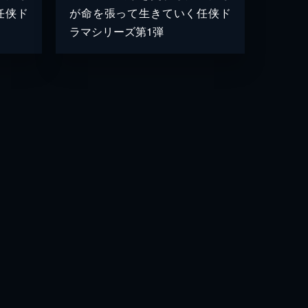
任侠ド
が命を張って生きていく任侠ド
ラマシリーズ第1弾