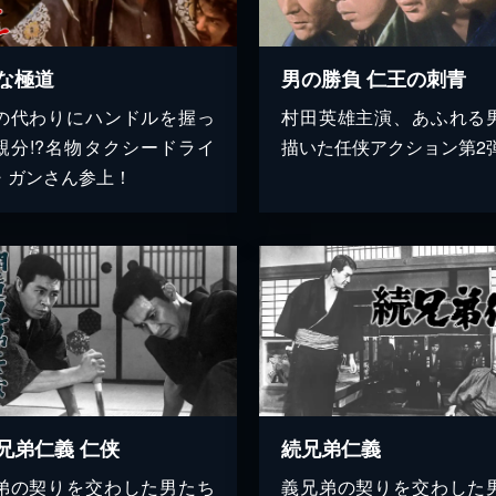
な極道
男の勝負 仁王の刺青
の代わりにハンドルを握っ
村田英雄主演、あふれる
親分!?名物タクシードライ
描いた任侠アクション第2
・ガンさん参上！
兄弟仁義 仁侠
続兄弟仁義
弟の契りを交わした男たち
義兄弟の契りを交わした