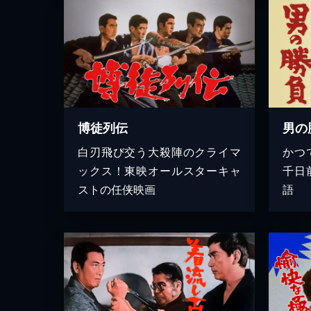
博徒列伝
男の
白刃飛び交う大殺陣のクライマ
かつ
ックス！東映オールスターキャ
千日
ストの任侠映画
語