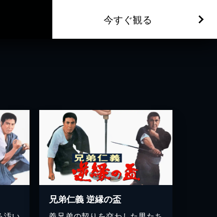
今すぐ観る
兄弟仁義 逆縁の盃
る汚い
義兄弟の契りを交わした男たち