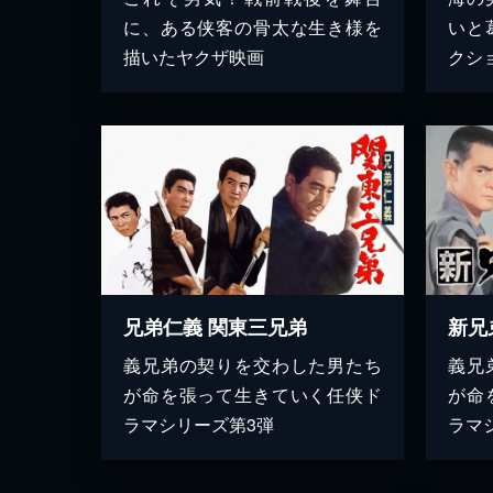
に、ある侠客の骨太な生き様を
いと
描いたヤクザ映画
クシ
兄弟仁義 関東三兄弟
新兄
義兄弟の契りを交わした男たち
義兄
が命を張って生きていく任侠ド
が命
ラマシリーズ第3弾
ラマ