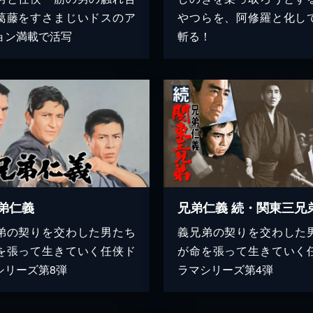
葛藤をすさまじいドスのア
やつらを、阿修羅と化し
ョン満載で活写
斬る！
弟仁義
兄弟仁義 続・関東三兄
弟の契りを交わした男たち
義兄弟の契りを交わした
を張って生きていく任侠ド
が命を張って生きていく
シリーズ第8弾
ラマシリーズ第4弾