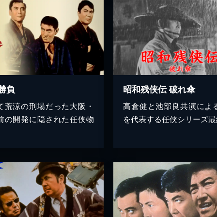
勝負
昭和残侠伝 破れ傘
て荒涼の刑場だった大阪・
高倉健と池部良共演によ
前の開発に隠された任侠物
を代表する任侠シリーズ最