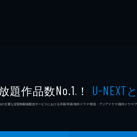
放題作品数
！
No.1
U-NEXT
※
26年7⽉ 国内の主要な定額制動画配信サービスにおける洋画/邦画/海外ドラマ/韓流・アジアドラマ/国内ドラ