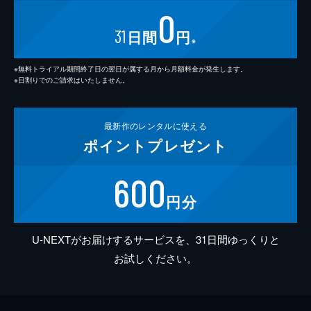
0
31
日間
円
※
※無料トライアル期間終了日の翌日が属する月から月額料金が発生します。
※日割りでのご請求はいたしません。
最新作の
レンタルに使える
ポイント
プレゼント
600
円分
U-NEXTがお届けするサービスを、31日間ゆっくりと
お試しください。