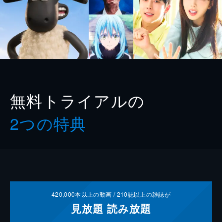
無料トライアルの
2つの特典
420,000
本以上の動画 /
210
誌以上の雑誌が
見放題
読み放題