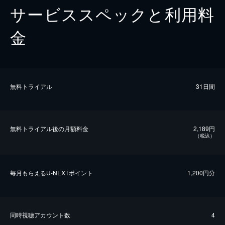
サービススペックと利用料
金
無料トライアル
31日間
無料トライアル後の⽉額料金
2,189円
（税込）
毎⽉もらえるU-NEXTポイント
1,200円分
同時視聴アカウント数
4