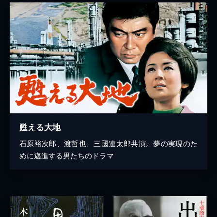
甦える大地
石原裕次郎、渡哲也、三國連太郎共演。夢の実現のた
めに邁進する男たちのドラマ