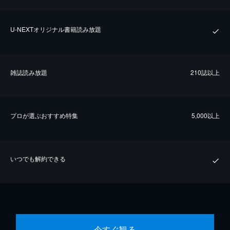
U-NEXTオリジナル書籍読み放題
雑誌読み放題
210誌以上
プロが選ぶおすすめ特集
5,000以上
いつでも解約できる
今すぐ観る