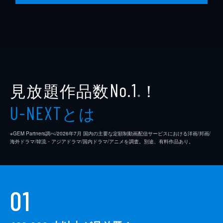
見放題作品数
！
No.1
※
とは
U-NEXT
※GEM Partners調べ/2026年7⽉ 国内の主要な定額制動画配信サービスにおける洋画/邦画/
海外ドラマ/韓流・アジアドラマ/国内ドラマ/アニメを調査。別途、有料作品あり。
01