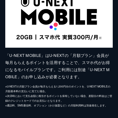
「U-NEXT MOBILE」はU-NEXTの「月額プラン」会員が
毎月もらえるポイントを活用することで、スマホ代がお得
になるモバイルプランです。ご利用には別途「U-NEXT M
OBILE」のお申し込みが必要となります。
※U-NEXTの月額プラン会員が毎月もらえる1,200円分のポイントを、U-NEXT MOBILEの
月額基本料の支払いに充てた場合。
※決済時において支払金額に相当するポイントを保有していない場合、差額分の料金はご登
録のクレジットカードでのお支払いとなります。
※通話料、SMS通信料、オプション（かけ放題など）の月額利用料は別途発生します。