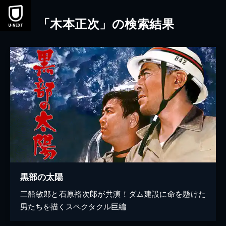
本文へスキップ
「木本正次」の検索結果
黒部の太陽
三船敏郎と石原裕次郎が共演！ダム建設に命を懸けた
男たちを描くスペクタクル巨編