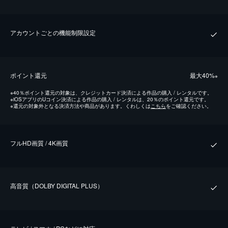
アカウントごとの機能制限設定
ポイント還元
最⼤40%
※
※
40％ポイント還元の対象は、クレジットカード決済による作品の購入 / レンタルです。
※
iOSアプリのUコイン決済による作品の購入 / レンタルは、20％のポイント還元です。
※
還元の対象外となる決済方法や商品があります。くわしくは
こちら
をご確認ください。
フルHD画質 / 4K画質
⾼⾳質（DOLBY DIGITAL PLUS）