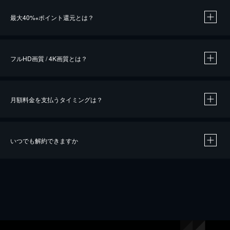
※
最大40%
ポイント還元とは？
※
※
作品によって必要なポイントが異なります。
フルHD画質 / 4K画質とは？
月額料金を支払うタイミングは？
※
40％ポイント還元の対象は、クレジットカード決済による作品の購入 / レンタルです。
※
iOSアプリのUコイン決済による作品の購入 / レンタルは、20％のポイント還元です。
※
還元の対象外となる決済方法や商品があります。くわしくは
こちら
をご確認ください。
いつでも解約できますか
こちら