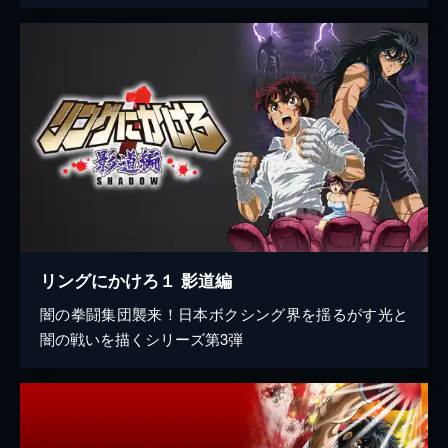
リングにかけろ１ 影道編
闇の拳闘集団襲来！日本ボクシング界を揺るがす光と
闇の戦いを描くシリーズ第3弾