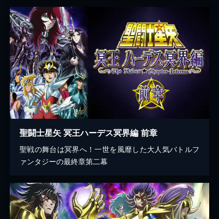
聖闘士星矢 冥王ハーデス冥界編 前章
聖戦の舞台は冥界へ！一世を風靡した大人気バトルフ
ァンタジーの最終章第二幕