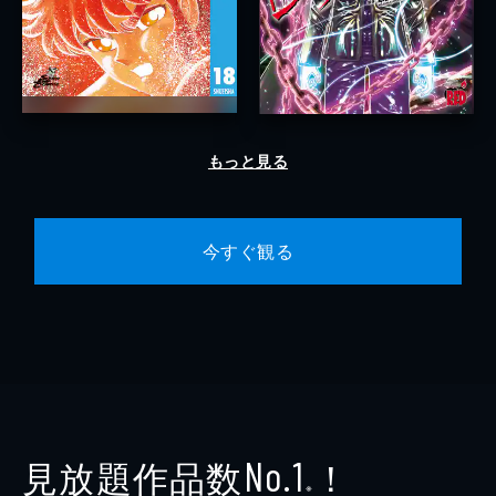
もっと見る
今すぐ観る
見放題作品数
！
No.1
※