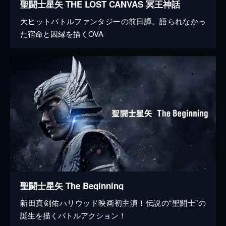
聖闘士星矢 THE LOST CANVAS 冥王神話
大ヒットバトルファンタジーの前日譚。語られなかっ
た宿命と因縁を描くOVA
聖闘士星矢 The Beginning
新田真剣佑ハリウッド映画初主演！伝説の“聖闘士”の
誕生を描くバトルアクション！