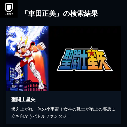
本文へスキップ
「車田正美」の検索結果
聖闘士星矢
燃え上がれ、俺の小宇宙！女神の戦士が地上の邪悪に
立ち向かうバトルファンタジー