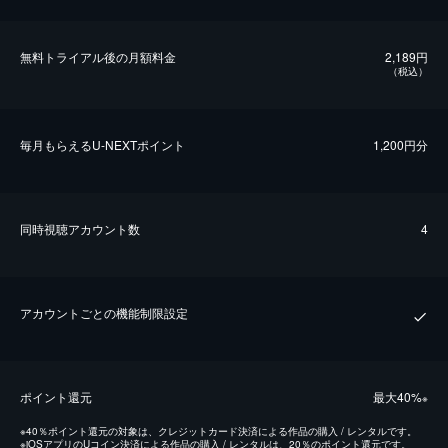
無料トライアル後の⽉額料金
2,189円
（税込）
毎⽉もらえるU-NEXTポイント
1,200円分
同時視聴アカウント数
4
アカウントごとの機能制限設定
ポイント還元
最⼤40%
※
※
40％ポイント還元の対象は、クレジットカード決済による作品の購入 / レンタルです。
※
iOSアプリのUコイン決済による作品の購入 / レンタルは、20％のポイント還元です。