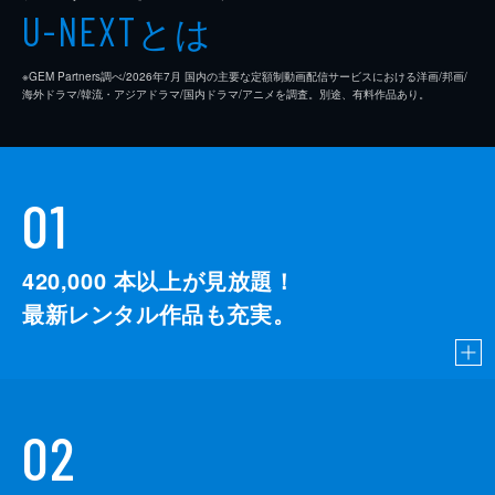
とは
U-NEXT
※GEM Partners調べ/2026年7⽉ 国内の主要な定額制動画配信サービスにおける洋画/邦画/
海外ドラマ/韓流・アジアドラマ/国内ドラマ/アニメを調査。別途、有料作品あり。
01
420,000
本以上が見放題！
最新レンタル作品も充実。
02