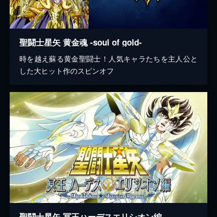
聖闘士星矢 黄金魂 -soul of gold-
時を越え蘇る黄金聖闘士！人気キャラたちを主人公と
した大ヒット作のスピンオフ
聖闘士星矢 冥王ハーデスエリシオン編