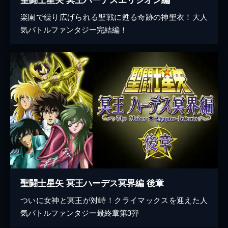
楽園で繰り広げられる聖戦に甦る奇跡の神聖衣！大人
気バトルファンタジー完結編！
聖闘士星矢 冥王ハーデス冥界編 後章
ついに女神と冥王が対峙！クライマックスを迎えた人
気バトルファンタジー最終章第3弾