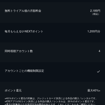
無料トライアル後の⽉額料金
2,189円
（税込）
毎⽉もらえるU-NEXTポイント
1,200円分
同時視聴アカウント数
4
アカウントごとの機能制限設定
ポイント還元
最⼤40%
※
※
40％ポイント還元の対象は、クレジットカード決済による作品の購入 / レンタルです。
※
iOSアプリのUコイン決済による作品の購入 / レンタルは、20％のポイント還元です。
※
還元の対象外となる決済方法や商品があります。くわしくは
こちら
をご確認ください。