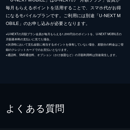
毎月もらえるポイントを活用することで、スマホ代がお得
になるモバイルプランです。ご利用には別途「U-NEXT M
OBILE」のお申し込みが必要となります。
※U-NEXTの月額プラン会員が毎月もらえる1,200円分のポイントを、U-NEXT MOBILEの
月額基本料の支払いに充てた場合。
※決済時において支払金額に相当するポイントを保有していない場合、差額分の料金はご登
録のクレジットカードでのお支払いとなります。
※通話料、SMS通信料、オプション（かけ放題など）の月額利用料は別途発生します。
よくある質問