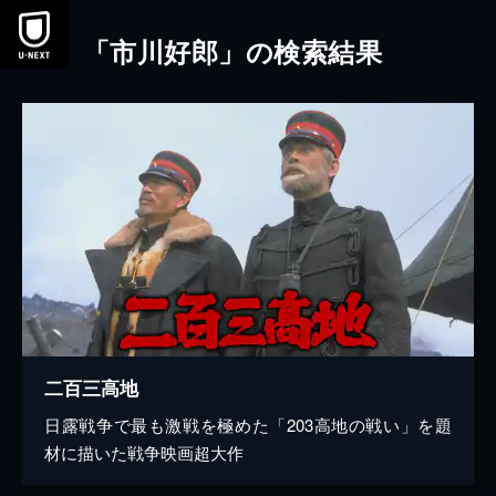
本文へスキップ
「市川好郎」の検索結果
二百三高地
日露戦争で最も激戦を極めた「203高地の戦い」を題
材に描いた戦争映画超大作