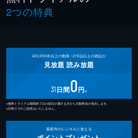
2つの特典
420,000
本以上の動画 /
210
誌以上の雑誌が
見放題
読み放題
0
31
日間
円
※
※無料トライアル期間終了日の翌日が属する月から月額料金が発生します。
※日割りでのご請求はいたしません。
最新作の
レンタルに使える
ポイント
プレゼント