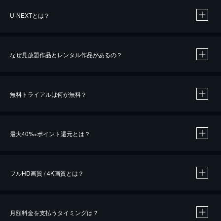
U-NEXTとは？
なぜ見放題作品とレンタル作品があるの？
無料トライアルは何が無料？
※
最大40%
ポイント還元とは？
※
※
作品によって必要なポイントが異なります。
フルHD画質 / 4K画質とは？
月額料金を支払うタイミングは？
※
40％ポイント還元の対象は、クレジットカード決済による作品の購入 / レンタルです。
※
iOSアプリのUコイン決済による作品の購入 / レンタルは、20％のポイント還元です。