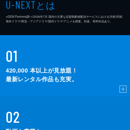
とは
U-NEXT
※GEM Partners調べ/2026年7⽉ 国内の主要な定額制動画配信サービスにおける洋画/邦画/
海外ドラマ/韓流・アジアドラマ/国内ドラマ/アニメを調査。別途、有料作品あり。
01
420,000
本以上が見放題！
最新レンタル作品も充実。
02