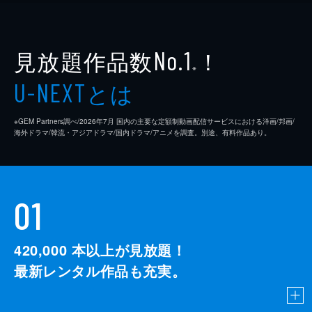
見放題作品数
！
No.1
※
とは
U-NEXT
※GEM Partners調べ/2026年7⽉ 国内の主要な定額制動画配信サービスにおける洋画/邦画/
海外ドラマ/韓流・アジアドラマ/国内ドラマ/アニメを調査。別途、有料作品あり。
01
420,000
本以上が見放題！
最新レンタル作品も充実。