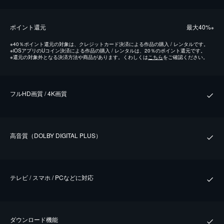
ポイント還元
最⼤40%
※
※
40％ポイント還元の対象は、クレジットカード決済による作品の購入 / レンタルです。
※
iOSアプリのUコイン決済による作品の購入 / レンタルは、20％のポイント還元です。
※
還元の対象外となる決済方法や商品があります。くわしくは
こちら
をご確認ください。
フルHD画質 / 4K画質
⾼⾳質（DOLBY DIGITAL PLUS）
テレビ / スマホ / PCなどに対応
ダウンロード機能