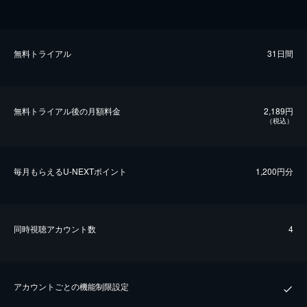
無料トライアル
31日間
無料トライアル後の⽉額料金
2,189円
（税込）
毎⽉もらえるU-NEXTポイント
1,200円分
同時視聴アカウント数
4
アカウントごとの機能制限設定