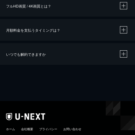
フルHD画質 / 4K画質とは？
月額料金を支払うタイミングは？
※
40％ポイント還元の対象は、クレジットカード決済による作品の購入 / レンタルです。
※
iOSアプリのUコイン決済による作品の購入 / レンタルは、20％のポイント還元です。
※
還元の対象外となる決済方法や商品があります。くわしくは
こちら
をご確認ください。
いつでも解約できますか
こちら
ホーム
会社概要
プライバシー
お問い合わせ