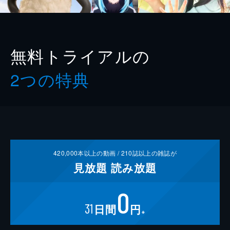
無料トライアルの
2つの特典
420,000
本以上の動画 /
210
誌以上の雑誌が
見放題
読み放題
0
31
日間
円
※