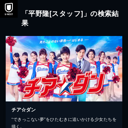
本文へスキップ
「平野隆[スタッフ]」の検索結
果
チア☆ダン
“できっこない夢”をひたむきに追いかける少女たちを
描く。