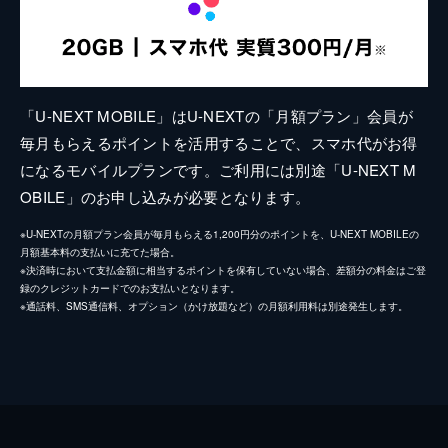
「U-NEXT MOBILE」はU-NEXTの「月額プラン」会員が
毎月もらえるポイントを活用することで、スマホ代がお得
になるモバイルプランです。ご利用には別途「U-NEXT M
OBILE」のお申し込みが必要となります。
※U-NEXTの月額プラン会員が毎月もらえる1,200円分のポイントを、U-NEXT MOBILEの
月額基本料の支払いに充てた場合。
※決済時において支払金額に相当するポイントを保有していない場合、差額分の料金はご登
録のクレジットカードでのお支払いとなります。
※通話料、SMS通信料、オプション（かけ放題など）の月額利用料は別途発生します。