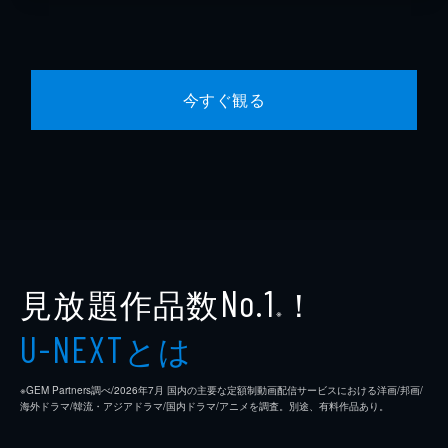
今すぐ観る
見放題作品数
！
No.1
※
とは
U-NEXT
※GEM Partners調べ/2026年7⽉ 国内の主要な定額制動画配信サービスにおける洋画/邦画/
海外ドラマ/韓流・アジアドラマ/国内ドラマ/アニメを調査。別途、有料作品あり。