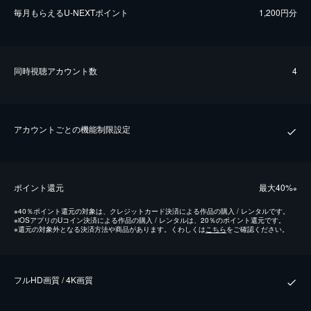
毎⽉もらえるU-NEXTポイント
1,200円分
同時視聴アカウント数
4
アカウントごとの機能制限設定
ポイント還元
最⼤40%
※
※
40％ポイント還元の対象は、クレジットカード決済による作品の購入 / レンタルです。
※
iOSアプリのUコイン決済による作品の購入 / レンタルは、20％のポイント還元です。
※
還元の対象外となる決済方法や商品があります。くわしくは
こちら
をご確認ください。
フルHD画質 / 4K画質