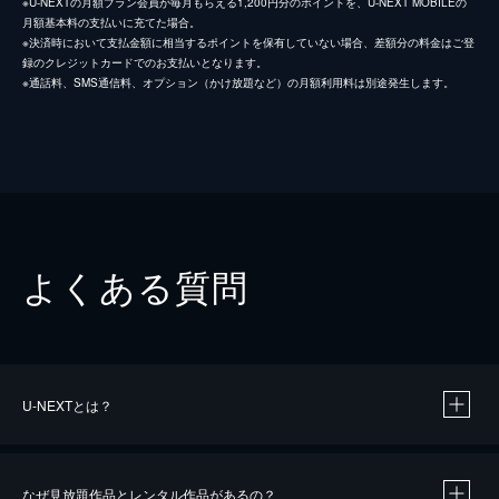
※U-NEXTの月額プラン会員が毎月もらえる1,200円分のポイントを、U-NEXT MOBILEの
月額基本料の支払いに充てた場合。
※決済時において支払金額に相当するポイントを保有していない場合、差額分の料金はご登
録のクレジットカードでのお支払いとなります。
※通話料、SMS通信料、オプション（かけ放題など）の月額利用料は別途発生します。
よくある質問
U-NEXTとは？
なぜ見放題作品とレンタル作品があるの？