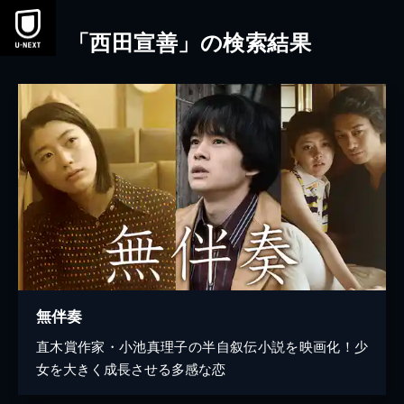
本文へスキップ
「西田宣善」の検索結果
無伴奏
直木賞作家・小池真理子の半自叙伝小説を映画化！少
女を大きく成長させる多感な恋