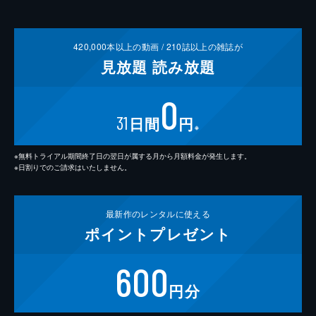
420,000
本以上の動画 /
210
誌以上の雑誌が
見放題
読み放題
0
31
日間
円
※
※無料トライアル期間終了日の翌日が属する月から月額料金が発生します。
※日割りでのご請求はいたしません。
最新作の
レンタルに使える
ポイント
プレゼント
600
円分