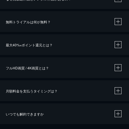
無料トライアルは何が無料？
※
最大40%
ポイント還元とは？
※
※
作品によって必要なポイントが異なります。
フルHD画質 / 4K画質とは？
月額料金を支払うタイミングは？
※
40％ポイント還元の対象は、クレジットカード決済による作品の購入 / レンタルです。
※
iOSアプリのUコイン決済による作品の購入 / レンタルは、20％のポイント還元です。
※
還元の対象外となる決済方法や商品があります。くわしくは
こちら
をご確認ください。
いつでも解約できますか