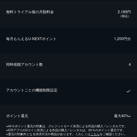
無料トライアル後の⽉額料金
2,189円
（税込）
毎⽉もらえるU-NEXTポイント
1,200円分
同時視聴アカウント数
4
アカウントごとの機能制限設定
ポイント還元
最⼤40%
※
※
40％ポイント還元の対象は、クレジットカード決済による作品の購入 / レンタルです。
※
iOSアプリのUコイン決済による作品の購入 / レンタルは、20％のポイント還元です。
※
還元の対象外となる決済方法や商品があります。くわしくは
こちら
をご確認ください。