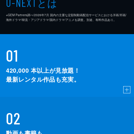
とは
U-NEXT
※GEM Partners調べ/2026年7⽉ 国内の主要な定額制動画配信サービスにおける洋画/邦画/
海外ドラマ/韓流・アジアドラマ/国内ドラマ/アニメを調査。別途、有料作品あり。
01
420,000
本以上が見放題！
最新レンタル作品も充実。
02
動画も書籍も