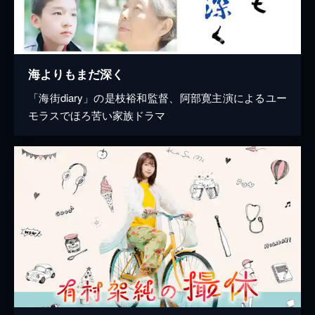
海よりもまだ深く
「海街diary」の是枝裕和監督、阿部寛主演によるユー
モラスでほろ苦い家族ドラマ