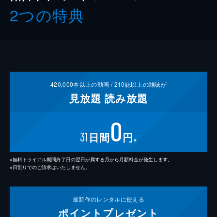
2つの特典
420,000
本以上の動画 /
210
誌以上の雑誌が
見放題
読み放題
0
31
日間
円
※
※無料トライアル期間終了日の翌日が属する月から月額料金が発生します。
※日割りでのご請求はいたしません。
最新作の
レンタルに使える
ポイント
プレゼント