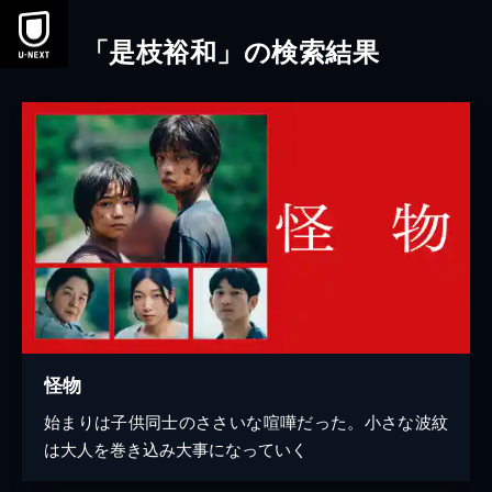
本文へスキップ
「是枝裕和」の検索結果
怪物
始まりは子供同士のささいな喧嘩だった。小さな波紋
は大人を巻き込み大事になっていく