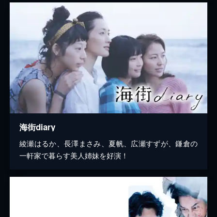
海街diary
綾瀬はるか、長澤まさみ、夏帆、広瀬すずが、鎌倉の
一軒家で暮らす美人姉妹を好演！