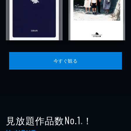
今すぐ観る
見放題作品数
！
No.1
※