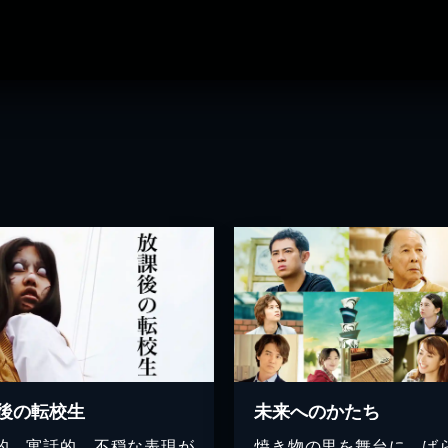
後の転校生
未来へのかたち
的、寓話的、不穏な表現が
焼き物の里を舞台に、ば