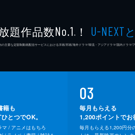
放題作品数
！
No.1
U-NEXT
※
26年7⽉ 国内の主要な定額制動画配信サービスにおける洋画/邦画/海外ドラマ/韓流・アジアドラマ/国内ドラ
03
書籍も
毎月もらえる
XTひとつでOK。
1,200
ポイントでお
ドラマ / アニメはもちろ
毎月もらえる1,200円分