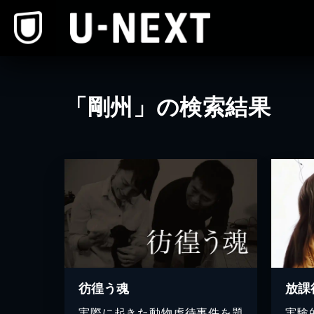
本文へスキップ
「剛州」の検索結果
彷徨う魂
放課
実際に起きた動物虐待事件を題
実験