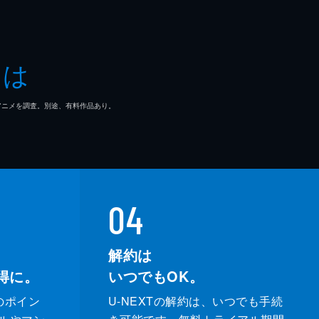
とは
マ/アニメを調査。別途、有料作品あり。
04
解約は
得に。
いつでもOK。
のポイン
U-NEXTの解約は、いつでも手続