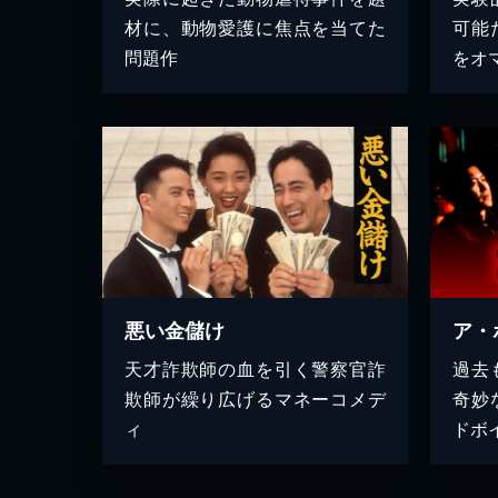
材に、動物愛護に焦点を当てた
可能
問題作
をオ
悪い金儲け
ア・
天才詐欺師の血を引く警察官詐
過去
欺師が繰り広げるマネーコメデ
奇妙
ィ
ドボ