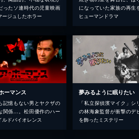
だったソ連時代の児童映画
になっていた家族の再生
マージュしたホラー
ヒューマンドラマ
ホーマンス
夢みるように眠りたい
も記憶もない男とヤクザの
「私立探偵濱マイク」シ
な関係…。松田優作のハー
の林海象監督が衝撃のデ
イルドバイオレンス
を飾ったミステリー