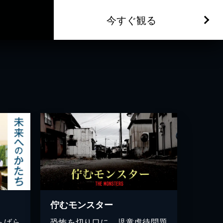
今すぐ観る
佇むモンスター
らばら
恐怖を切り口に、児童虐待問題