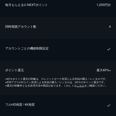
毎⽉もらえるU-NEXTポイント
1,200円分
同時視聴アカウント数
4
アカウントごとの機能制限設定
ポイント還元
最⼤40%
※
※
40％ポイント還元の対象は、クレジットカード決済による作品の購入 / レンタルです。
※
iOSアプリのUコイン決済による作品の購入 / レンタルは、20％のポイント還元です。
※
還元の対象外となる決済方法や商品があります。くわしくは
こちら
をご確認ください。
フルHD画質 / 4K画質