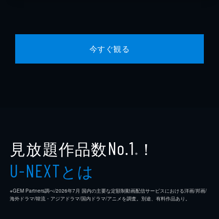
今すぐ観る
見放題作品数
！
No.1
※
とは
U-NEXT
※GEM Partners調べ/2026年7⽉ 国内の主要な定額制動画配信サービスにおける洋画/邦画/
海外ドラマ/韓流・アジアドラマ/国内ドラマ/アニメを調査。別途、有料作品あり。