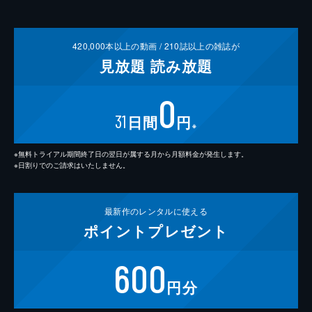
420,000
本以上の動画 /
210
誌以上の雑誌が
見放題
読み放題
0
31
日間
円
※
※無料トライアル期間終了日の翌日が属する月から月額料金が発生します。
※日割りでのご請求はいたしません。
最新作の
レンタルに使える
ポイント
プレゼント
600
円分