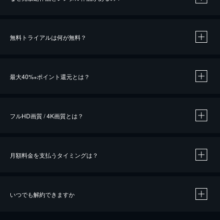
無料トライアルは何が無料？
※
最大40%
ポイント還元とは？
※
※
作品によって必要なポイントが異なります。
フルHD画質 / 4K画質とは？
月額料金を支払うタイミングは？
※
40％ポイント還元の対象は、クレジットカード決済による作品の購入 / レンタルです。
※
iOSアプリのUコイン決済による作品の購入 / レンタルは、20％のポイント還元です。
※
還元の対象外となる決済方法や商品があります。くわしくは
こちら
をご確認ください。
いつでも解約できますか