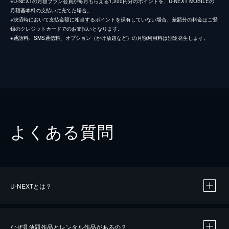
※U-NEXTの月額プラン会員が毎月もらえる1,200円分のポイントを、U-NEXT MOBILEの
月額基本料の支払いに充てた場合。
※決済時において支払金額に相当するポイントを保有していない場合、差額分の料金はご登
録のクレジットカードでのお支払いとなります。
※通話料、SMS通信料、オプション（かけ放題など）の月額利用料は別途発生します。
よくある質問
U-NEXTとは？
なぜ見放題作品とレンタル作品があるの？