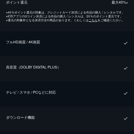
ポイント還元
最⼤40%
※
※
40％ポイント還元の対象は、クレジットカード決済による作品の購入 / レンタルです。
※
iOSアプリのUコイン決済による作品の購入 / レンタルは、20％のポイント還元です。
※
還元の対象外となる決済方法や商品があります。くわしくは
こちら
をご確認ください。
フルHD画質 / 4K画質
⾼⾳質（DOLBY DIGITAL PLUS）
テレビ / スマホ / PCなどに対応
ダウンロード機能