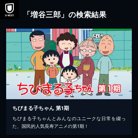
本文へスキップ
「増谷三郎」の検索結果
ちびまる子ちゃん 第1期
ちびまる子ちゃんとみんなのユニークな日常を綴っ
た、国民的人気長寿アニメの第1期！