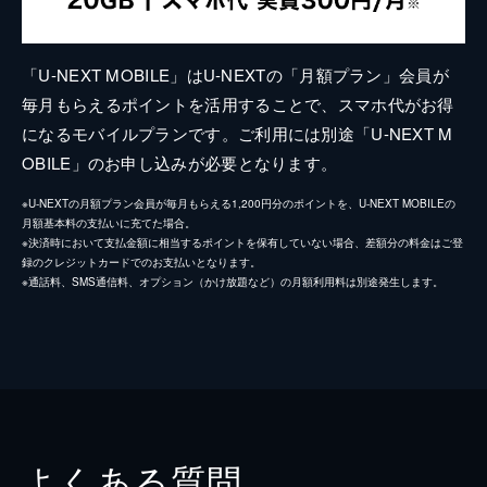
「U-NEXT MOBILE」はU-NEXTの「月額プラン」会員が
毎月もらえるポイントを活用することで、スマホ代がお得
になるモバイルプランです。ご利用には別途「U-NEXT M
OBILE」のお申し込みが必要となります。
※U-NEXTの月額プラン会員が毎月もらえる1,200円分のポイントを、U-NEXT MOBILEの
月額基本料の支払いに充てた場合。
※決済時において支払金額に相当するポイントを保有していない場合、差額分の料金はご登
録のクレジットカードでのお支払いとなります。
※通話料、SMS通信料、オプション（かけ放題など）の月額利用料は別途発生します。
よくある質問