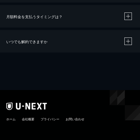
月額料金を支払うタイミングは？
※
40％ポイント還元の対象は、クレジットカード決済による作品の購入 / レンタルです。
※
iOSアプリのUコイン決済による作品の購入 / レンタルは、20％のポイント還元です。
※
還元の対象外となる決済方法や商品があります。くわしくは
こちら
をご確認ください。
いつでも解約できますか
こちら
ホーム
会社概要
プライバシー
お問い合わせ