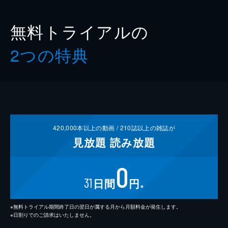
無料トライアルの
2つの特典
420,000
本以上の動画 /
210
誌以上の雑誌が
見放題
読み放題
0
31
日間
円
※
※無料トライアル期間終了日の翌日が属する月から月額料金が発生します。
※日割りでのご請求はいたしません。