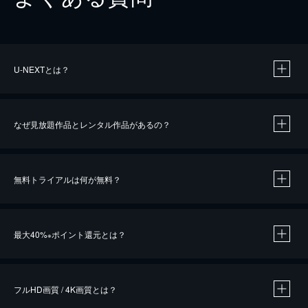
U-NEXTとは？
なぜ見放題作品とレンタル作品があるの？
無料トライアルは何が無料？
※
最大40%
ポイント還元とは？
※
※
作品によって必要なポイントが異なります。
フルHD画質 / 4K画質とは？