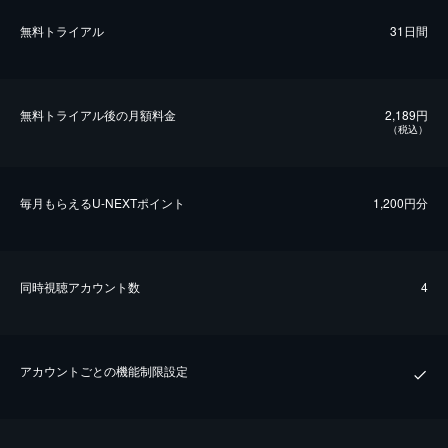
無料トライアル
31日間
無料トライアル後の⽉額料金
2,189円
（税込）
毎⽉もらえるU-NEXTポイント
1,200円分
同時視聴アカウント数
4
アカウントごとの機能制限設定