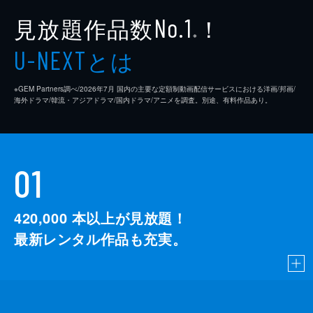
見放題作品数
！
No.1
※
とは
U-NEXT
※GEM Partners調べ/2026年7⽉ 国内の主要な定額制動画配信サービスにおける洋画/邦画/
海外ドラマ/韓流・アジアドラマ/国内ドラマ/アニメを調査。別途、有料作品あり。
01
420,000
本以上が見放題！
最新レンタル作品も充実。