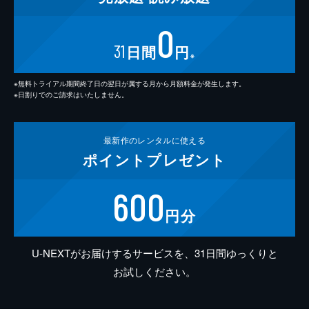
0
31
日間
円
※
※無料トライアル期間終了日の翌日が属する月から月額料金が発生します。
※日割りでのご請求はいたしません。
最新作の
レンタルに使える
ポイント
プレゼント
600
円分
U-NEXTがお届けするサービスを、31日間ゆっくりと
お試しください。