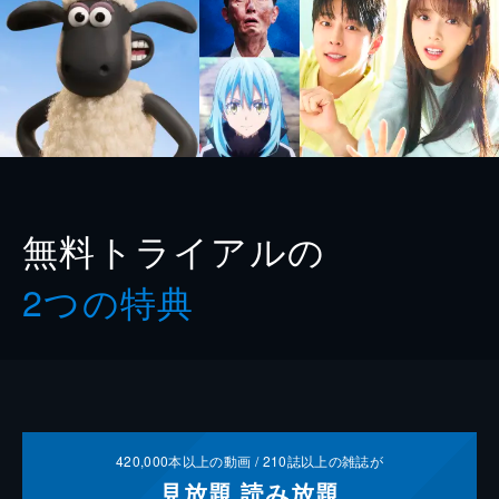
無料トライアルの
2つの特典
420,000
本以上の動画 /
210
誌以上の雑誌が
見放題
読み放題