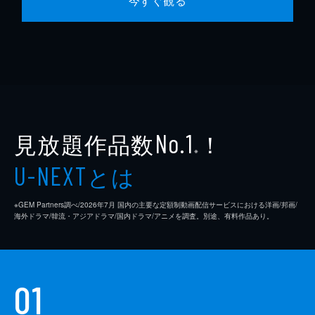
今すぐ観る
見放題作品数
！
No.1
※
とは
U-NEXT
※GEM Partners調べ/2026年7⽉ 国内の主要な定額制動画配信サービスにおける洋画/邦画/
海外ドラマ/韓流・アジアドラマ/国内ドラマ/アニメを調査。別途、有料作品あり。
01