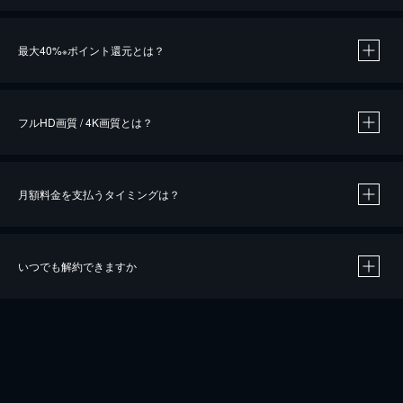
※
最大40%
ポイント還元とは？
※
※
作品によって必要なポイントが異なります。
フルHD画質 / 4K画質とは？
月額料金を支払うタイミングは？
※
40％ポイント還元の対象は、クレジットカード決済による作品の購入 / レンタルです。
※
iOSアプリのUコイン決済による作品の購入 / レンタルは、20％のポイント還元です。
※
還元の対象外となる決済方法や商品があります。くわしくは
こちら
をご確認ください。
いつでも解約できますか
こちら