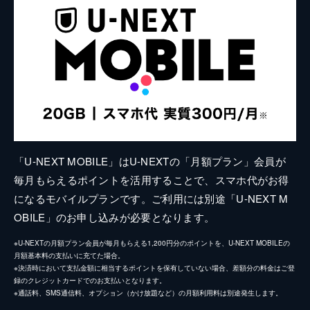
「U-NEXT MOBILE」はU-NEXTの「月額プラン」会員が
毎月もらえるポイントを活用することで、スマホ代がお得
になるモバイルプランです。ご利用には別途「U-NEXT M
OBILE」のお申し込みが必要となります。
※U-NEXTの月額プラン会員が毎月もらえる1,200円分のポイントを、U-NEXT MOBILEの
月額基本料の支払いに充てた場合。
※決済時において支払金額に相当するポイントを保有していない場合、差額分の料金はご登
録のクレジットカードでのお支払いとなります。
※通話料、SMS通信料、オプション（かけ放題など）の月額利用料は別途発生します。