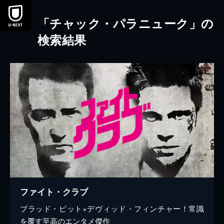
本文へスキップ
「チャック・パラニューク」の
検索結果
ファイト・クラブ
ブラッド・ピット×デヴィッド・フィンチャー！常識
を覆す至高のエンタメ傑作