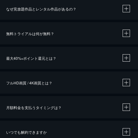
なぜ見放題作品とレンタル作品があるの？
無料トライアルは何が無料？
※
最大40%
ポイント還元とは？
※
※
作品によって必要なポイントが異なります。
フルHD画質 / 4K画質とは？
月額料金を支払うタイミングは？
※
40％ポイント還元の対象は、クレジットカード決済による作品の購入 / レンタルです。
※
iOSアプリのUコイン決済による作品の購入 / レンタルは、20％のポイント還元です。
※
還元の対象外となる決済方法や商品があります。くわしくは
こちら
をご確認ください。
いつでも解約できますか