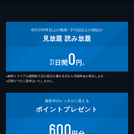
420,000
本以上の動画 /
210
誌以上の雑誌が
見放題
読み放題
0
31
日間
円
※
※無料トライアル期間終了日の翌日が属する月から月額料金が発生します。
※日割りでのご請求はいたしません。
最新作の
レンタルに使える
ポイント
プレゼント
600
円分