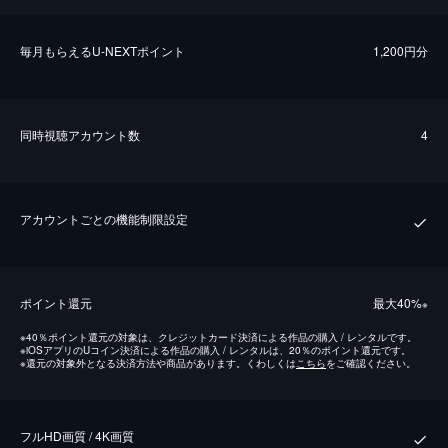
毎⽉もらえるU-NEXTポイント
1,200円分
同時視聴アカウント数
4
アカウントごとの機能制限設定
ポイント還元
最⼤40%
※
※
40％ポイント還元の対象は、クレジットカード決済による作品の購入 / レンタルです。
※
iOSアプリのUコイン決済による作品の購入 / レンタルは、20％のポイント還元です。
※
還元の対象外となる決済方法や商品があります。くわしくは
こちら
をご確認ください。
フルHD画質 / 4K画質