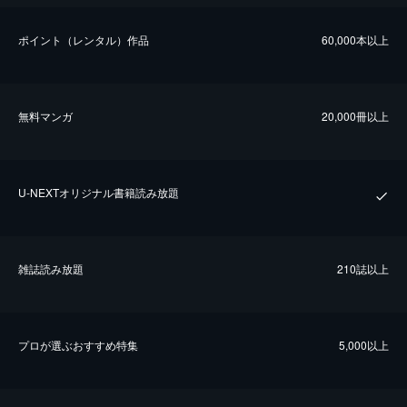
ポイント（レンタル）作品
60,000本以上
無料マンガ
20,000冊以上
U-NEXTオリジナル書籍読み放題
雑誌読み放題
210誌以上
プロが選ぶおすすめ特集
5,000以上