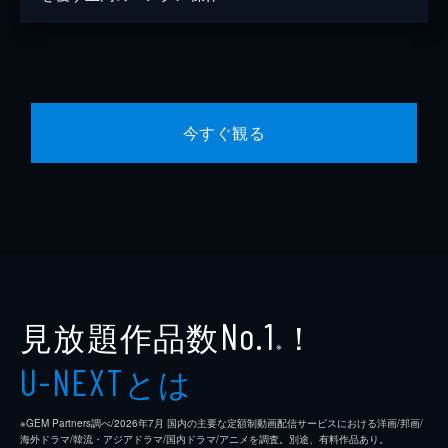
今すぐ観る
見放題作品数
！
No.1
※
とは
U-NEXT
※GEM Partners調べ/2026年7⽉ 国内の主要な定額制動画配信サービスにおける洋画/邦画/
海外ドラマ/韓流・アジアドラマ/国内ドラマ/アニメを調査。別途、有料作品あり。