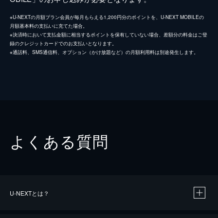
※U-NEXTの月額プラン会員が毎月もらえる1,200円分のポイントを、U-NEXT MOBILEの
月額基本料の支払いに充てた場合。
※決済時において支払金額に相当するポイントを保有していない場合、差額分の料金はご登
録のクレジットカードでのお支払いとなります。
※通話料、SMS通信料、オプション（かけ放題など）の月額利用料は別途発生します。
よくある質問
U-NEXTとは？