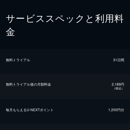
サービススペックと利用料
金
無料トライアル
31日間
無料トライアル後の⽉額料金
2,189円
（税込）
毎⽉もらえるU-NEXTポイント
1,200円分