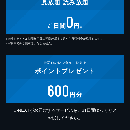
見放題
読み放題
0
31
日間
円
※
※無料トライアル期間終了日の翌日が属する月から月額料金が発生します。
※日割りでのご請求はいたしません。
最新作の
レンタルに使える
ポイント
プレゼント
600
円分
U-NEXTがお届けするサービスを、31日間ゆっくりと
お試しください。