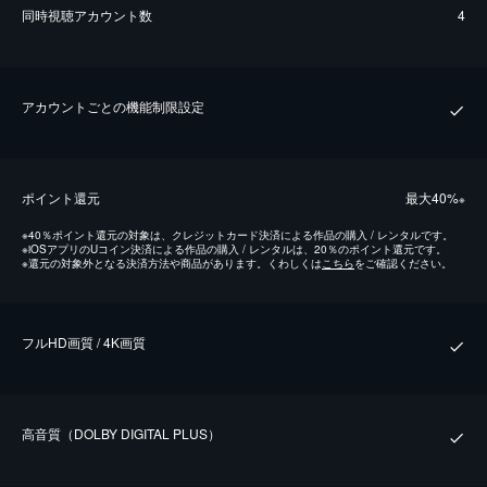
同時視聴アカウント数
4
アカウントごとの機能制限設定
ポイント還元
最⼤40%
※
※
40％ポイント還元の対象は、クレジットカード決済による作品の購入 / レンタルです。
※
iOSアプリのUコイン決済による作品の購入 / レンタルは、20％のポイント還元です。
※
還元の対象外となる決済方法や商品があります。くわしくは
こちら
をご確認ください。
フルHD画質 / 4K画質
⾼⾳質（DOLBY DIGITAL PLUS）