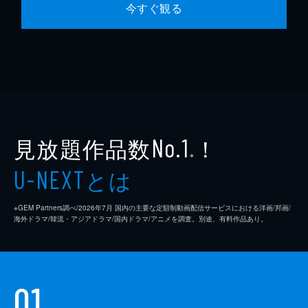
今すぐ観る
見放題作品数
！
No.1
※
とは
U-NEXT
※GEM Partners調べ/2026年7⽉ 国内の主要な定額制動画配信サービスにおける洋画/邦画/
海外ドラマ/韓流・アジアドラマ/国内ドラマ/アニメを調査。別途、有料作品あり。
01