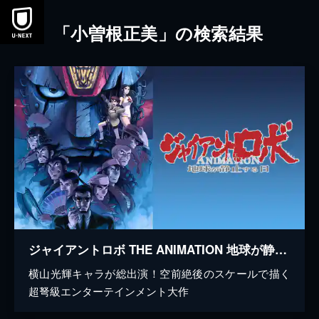
本文へスキップ
「小曽根正美」の検索結果
ジャイアントロボ THE ANIMATION 地球が静止する日
横山光輝キャラが総出演！空前絶後のスケールで描く
超弩級エンターテインメント大作