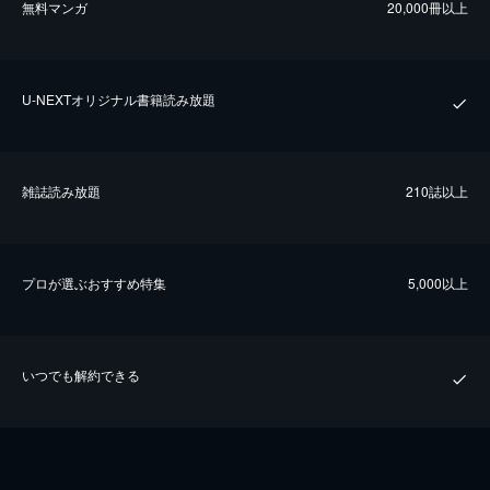
無料マンガ
20,000冊以上
U-NEXTオリジナル書籍読み放題
雑誌読み放題
210誌以上
プロが選ぶおすすめ特集
5,000以上
いつでも解約できる