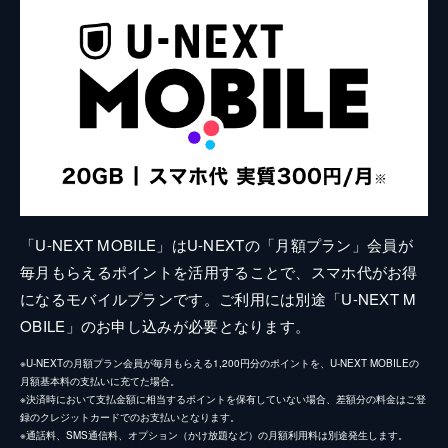
「U-NEXT MOBILE」はU-NEXTの「月額プラン」会員が
毎月もらえるポイントを活用することで、スマホ代がお得
になるモバイルプランです。ご利用には別途「U-NEXT M
OBILE」のお申し込みが必要となります。
※U-NEXTの月額プラン会員が毎月もらえる1,200円分のポイントを、U-NEXT MOBILEの
月額基本料の支払いに充てた場合。
※決済時において支払金額に相当するポイントを保有していない場合、差額分の料金はご登
録のクレジットカードでのお支払いとなります。
※通話料、SMS通信料、オプション（かけ放題など）の月額利用料は別途発生します。