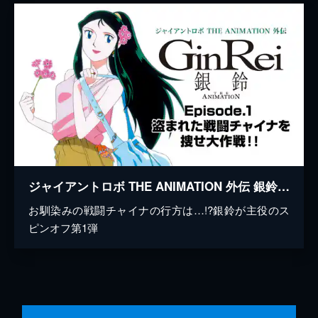
ジャイアントロボ THE ANIMATION 外伝 銀鈴 GinRei 素足のGinRei Episode.1 盗まれた戦闘チャイナを捜せ大作戦！！
お馴染みの戦闘チャイナの行方は…!?銀鈴が主役のス
ピンオフ第1弾