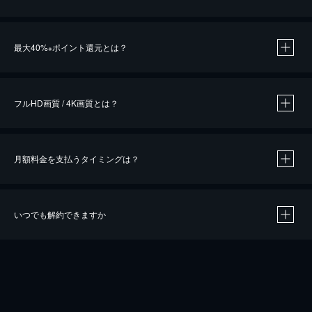
※
最大40%
ポイント還元とは？
※
※
作品によって必要なポイントが異なります。
フルHD画質 / 4K画質とは？
月額料金を支払うタイミングは？
※
40％ポイント還元の対象は、クレジットカード決済による作品の購入 / レンタルです。
※
iOSアプリのUコイン決済による作品の購入 / レンタルは、20％のポイント還元です。
※
還元の対象外となる決済方法や商品があります。くわしくは
こちら
をご確認ください。
いつでも解約できますか
こちら