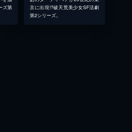
ーズ第
京に出現!?破天荒美少女SF活劇
第2シリーズ。