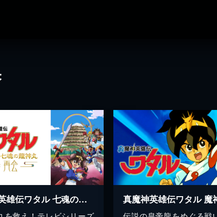
果
魔神英雄伝ワタル 七魂の龍神丸 -再会-
丸を救え！テレビシリーズ
伝説の皇帝龍をめぐる戦