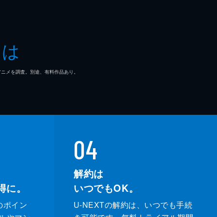
とは
マ/アニメを調査。別途、有料作品あり。
04
解約は
得に。
いつでもOK。
のポイン
U-NEXTの解約は、いつでも手続