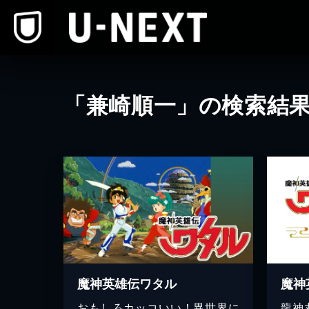
本文へスキップ
「兼崎順一」の検索結
魔神英雄伝ワタル
おもしろカッコいい！異世界に
龍神