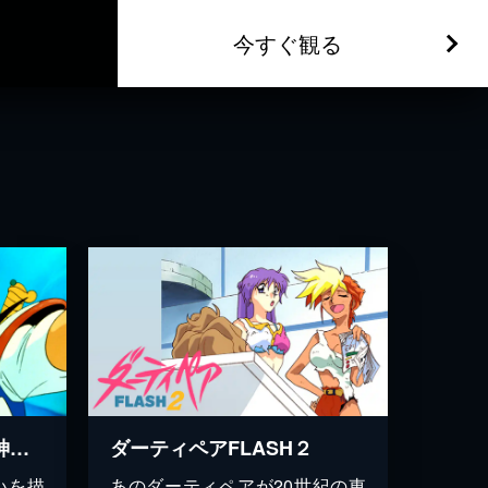
今すぐ観る
真魔神英雄伝ワタル 魔神山編
ダーティペアFLASH２
いを描
あのダーティペアが20世紀の東