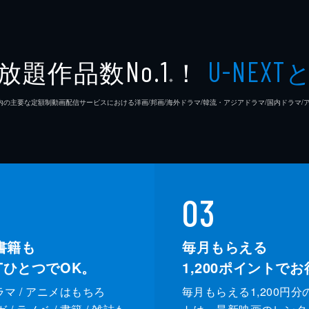
放題作品数
！
No.1
U-NEXT
※
26年7⽉ 国内の主要な定額制動画配信サービスにおける洋画/邦画/海外ドラマ/韓流・アジアドラマ/国内ドラ
03
書籍も
毎月もらえる
XTひとつでOK。
1,200
ポイントでお
ドラマ / アニメはもちろ
毎月もらえる1,200円分