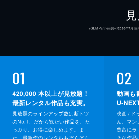
見
※GEM Partners調べ/20
01
02
420,000
本以上が見放題！
動画も
最新レンタル作品も充実。
U-NE
見放題のラインアップ数は断トツ
映画 / 
のNo.1。だから観たい作品を、た
ん、マンガ 
っぷり、お得に楽しめます。ま
豊富にラ
た、最新作のレンタルもぞくぞく
きな作品