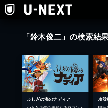
本文へスキップ
「鈴木俊二」の検索結
ふしぎの海のナディア
少女と少年の未知なるロマンと
階級